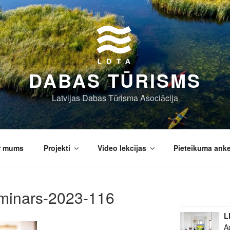
DABAS TŪRISMS
Latvijas Dabas Tūrisma Asociācija
r mums
Projekti
Video lekcijas
Pieteikuma ank
minars-2023-116
L
A