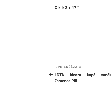
Cik ir 3 + 4?
*
Ziņu
Iepriekšējā
IEPRIEKŠĒJAIS
izvēlne
ziņa:
LDTA biedru kopā sanāk
Zentenes Pilī