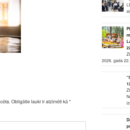
L
a
P
m
L
2
Z
2026. gada 22.
“
1
Z
N
cēta.
Obligātie lauki ir atzīmēti kā
*
i
D
p