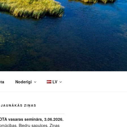
eta
Noderīgi
LV
JAUNĀKĀS ZIŅAS
DTA vasaras seminārs, 3.06.2026.
pmācības
,
Biedru sapulces
,
Ziņas