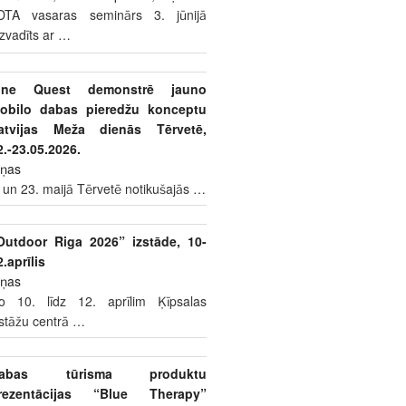
DTA vasaras seminārs 3. jūnijā
izvadīts ar
…
ine Quest demonstrē jauno
obilo dabas pieredžu konceptu
atvijas Meža dienās Tērvetē,
2.-23.05.2026.
iņas
 un 23. maijā Tērvetē notikušajās
…
Outdoor Riga 2026” izstāde, 10-
2.aprīlis
iņas
o 10. līdz 12. aprīlim Ķīpsalas
zstāžu centrā
…
abas tūrisma produktu
rezentācijas “Blue Therapy”