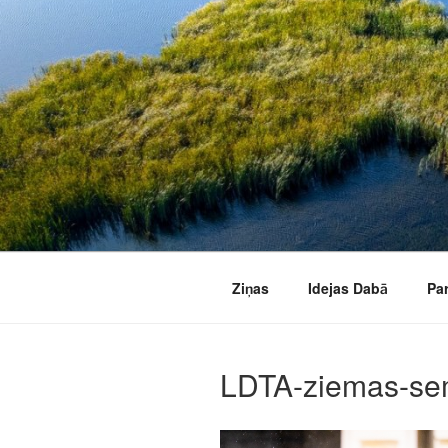
Doties
uz
saturu
Ziņas
Idejas Dabā
Pa
LDTA-ziemas-se