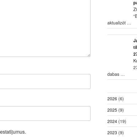
p
Z
“
aktualizēt
…
J
t
2
K
2
dabas
…
2026
(6)
2025
(9)
2024
(19)
iestatījumus.
2023
(9)