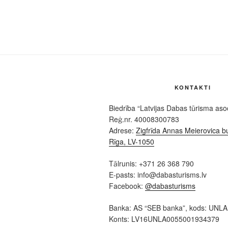
KONTAKTI
Biedrība “Latvijas Dabas tūrisma asoc
Reģ.nr. 40008300783
Adrese:
Zigfrīda Annas Meierovica bu
Rīga, LV-1050
Tālrunis: +371 26 368 790
E-pasts: info@dabasturisms.lv
Facebook:
@dabasturisms
Banka: AS “SEB banka”, kods: UNL
Konts: LV16UNLA0055001934379