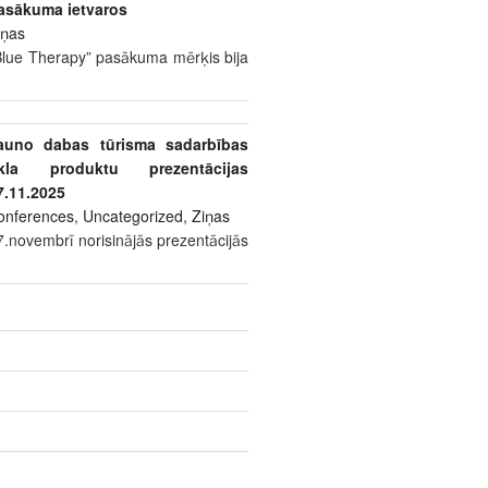
asākuma ietvaros
iņas
Blue Therapy” pasākuma mērķis bija
auno dabas tūrisma sadarbības
īkla produktu prezentācijas
7.11.2025
onferences
,
Uncategorized
,
Ziņas
7.novembrī norisinājās prezentācijās