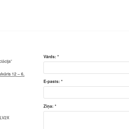
Vārds: *
iācija”
lvāris 12 – 6,
E-pasts: *
Ziņa: *
ALV2X