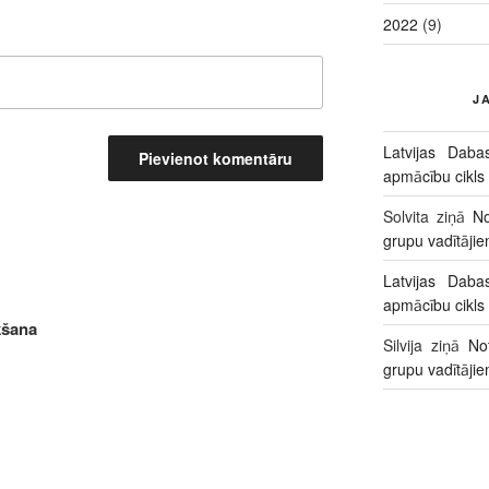
2022
(9)
J
Latvijas Daba
apmācību cikls
Solvita
ziņā
No
grupu vadītāji
Latvijas Daba
apmācību cikls
šana
Silvija
ziņā
No
grupu vadītāji