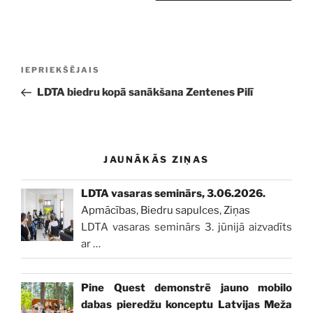
Ziņu
Iepriekšējā
IEPRIEKŠĒJAIS
izvēlne
ziņa:
LDTA biedru kopā sanākšana Zentenes Pilī
JAUNĀKĀS ZIŅAS
LDTA vasaras seminārs, 3.06.2026.
Apmācības
,
Biedru sapulces
,
Ziņas
LDTA vasaras seminārs 3. jūnijā aizvadīts
ar
…
Pine Quest demonstrē jauno mobilo
dabas pieredžu konceptu Latvijas Meža