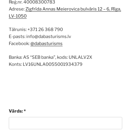
Reģ.nr. 40008300783
Adrese:
Zigfrīda Annas Meierovica bulvāris 12 – 6, Rīga,
LV-1050
Tālrunis: +371 26 368 790
E-pasts: info@dabasturisms.lv
Facebook:
@dabasturisms
Banka: AS “SEB banka”, kods: UNLALV2X
Konts: LV16UNLA0055001934379
Vārds: *