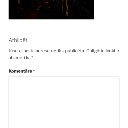
Atbildēt
Jūsu e-pasta adrese netiks publicēta.
Obligātie lauki ir
atzīmēti kā
*
Komentārs
*