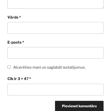
Vārds
*
E-pasts
*
Atcerēties mani un saglabāt iestatījumus.
Cik ir 3 + 4?
*