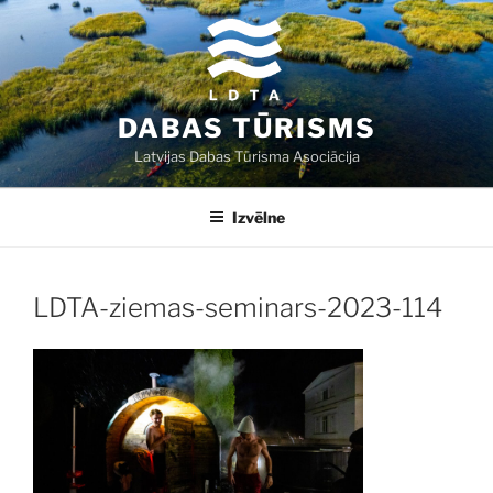
Doties
uz
saturu
DABAS TŪRISMS
Latvijas Dabas Tūrisma Asociācija
Izvēlne
LDTA-ziemas-seminars-2023-114