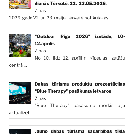
dienās Tērvetē, 22.-23.05.2026.
Ziņas
2026. gada 22. un 23. maijā Tērvetē notikušajās
…
“Outdoor Riga 2026” izstāde, 10-
12.aprīlis
Ziņas
No 10. līdz 12. aprīlim Ķīpsalas izstāžu
centrā
…
Dabas tūrisma produktu prezentācijas
“Blue Therapy” pasākuma ietvaros
Ziņas
“Blue Therapy” pasākuma mērķis bija
aktualizēt
…
Jauno dabas tūrisma sadarbības tīkla