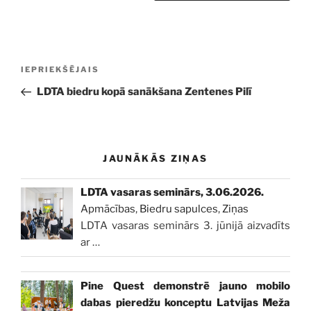
Ziņu
Iepriekšējā
IEPRIEKŠĒJAIS
izvēlne
ziņa:
LDTA biedru kopā sanākšana Zentenes Pilī
JAUNĀKĀS ZIŅAS
LDTA vasaras seminārs, 3.06.2026.
Apmācības
,
Biedru sapulces
,
Ziņas
LDTA vasaras seminārs 3. jūnijā aizvadīts
ar
…
Pine Quest demonstrē jauno mobilo
dabas pieredžu konceptu Latvijas Meža