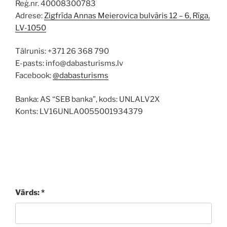
Reģ.nr. 40008300783
Adrese:
Zigfrīda Annas Meierovica bulvāris 12 – 6, Rīga,
LV-1050
Tālrunis: +371 26 368 790
E-pasts: info@dabasturisms.lv
Facebook:
@dabasturisms
Banka: AS “SEB banka”, kods: UNLALV2X
Konts: LV16UNLA0055001934379
Vārds: *