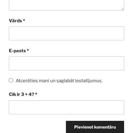
Vārds
*
E-pasts
*
Atcerēties mani un saglabāt iestatījumus.
Cik ir 3 + 4?
*