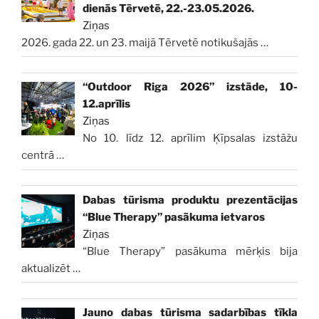
dienās Tērvetē, 22.-23.05.2026.
Ziņas
2026. gada 22. un 23. maijā Tērvetē notikušajās
…
“Outdoor Riga 2026” izstāde, 10-
12.aprīlis
Ziņas
No 10. līdz 12. aprīlim Ķīpsalas izstāžu
centrā
…
Dabas tūrisma produktu prezentācijas
“Blue Therapy” pasākuma ietvaros
Ziņas
“Blue Therapy” pasākuma mērķis bija
aktualizēt
…
Jauno dabas tūrisma sadarbības tīkla