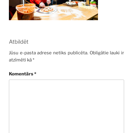
Atbildēt
Jūsu e-pasta adrese netiks publicēta.
Obligātie lauki ir
atzīmēti kā
*
Komentārs
*