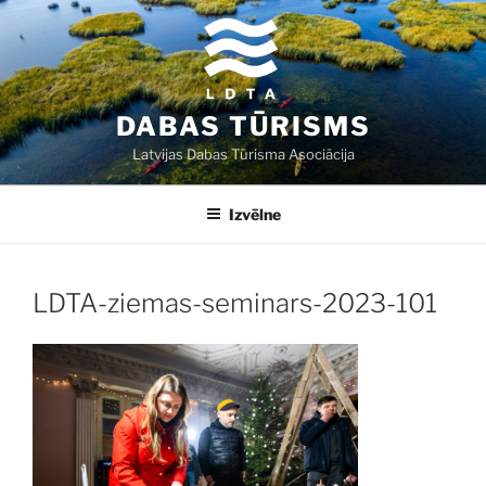
Doties
uz
saturu
DABAS TŪRISMS
Latvijas Dabas Tūrisma Asociācija
Izvēlne
LDTA-ziemas-seminars-2023-101