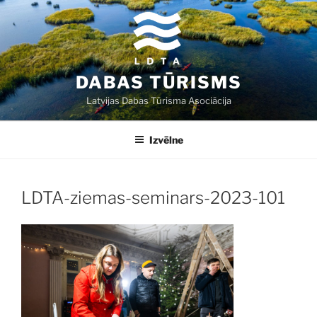
Doties
uz
saturu
DABAS TŪRISMS
Latvijas Dabas Tūrisma Asociācija
Izvēlne
LDTA-ziemas-seminars-2023-101