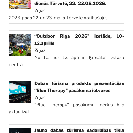
dienās Tērvetē, 22.-23.05.2026.
Ziņas
2026. gada 22. un 23. maijā Tērvetē notikušajās
…
“Outdoor Riga 2026” izstāde, 10-
12.aprīlis
Ziņas
No 10. līdz 12. aprīlim Ķīpsalas izstāžu
centrā
…
Dabas tūrisma produktu prezentācijas
“Blue Therapy” pasākuma ietvaros
Ziņas
“Blue Therapy” pasākuma mērķis bija
aktualizēt
…
Jauno dabas tūrisma sadarbības tīkla