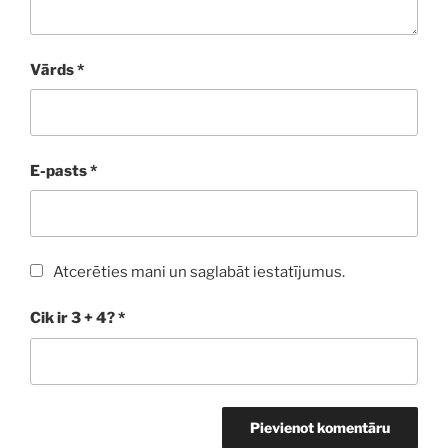
Vārds
*
E-pasts
*
Atcerēties mani un saglabāt iestatījumus.
Cik ir 3 + 4?
*