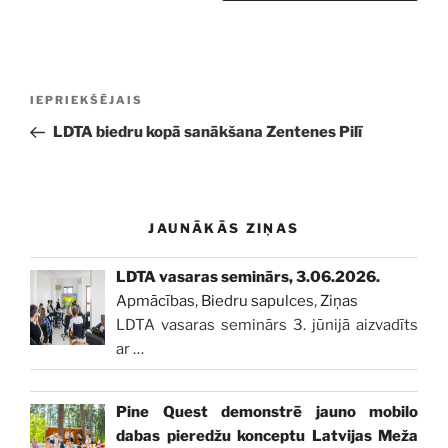
Ziņu
Iepriekšējā
IEPRIEKŠĒJAIS
izvēlne
ziņa:
LDTA biedru kopā sanākšana Zentenes Pilī
JAUNĀKĀS ZIŅAS
LDTA vasaras seminārs, 3.06.2026.
Apmācības
,
Biedru sapulces
,
Ziņas
LDTA vasaras seminārs 3. jūnijā aizvadīts
ar
…
Pine Quest demonstrē jauno mobilo
dabas pieredžu konceptu Latvijas Meža