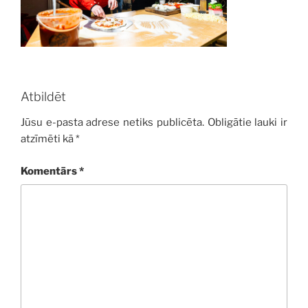
Atbildēt
Jūsu e-pasta adrese netiks publicēta.
Obligātie lauki ir
atzīmēti kā
*
Komentārs
*