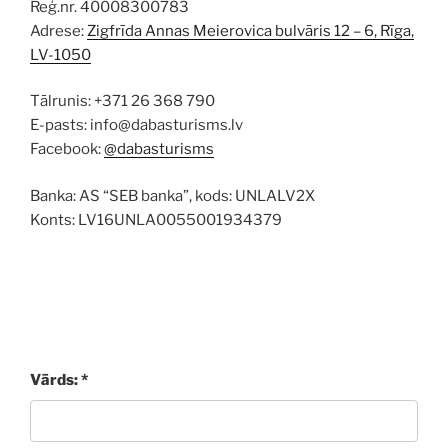
Reģ.nr. 40008300783
Adrese:
Zigfrīda Annas Meierovica bulvāris 12 – 6, Rīga,
LV-1050
Tālrunis: +371 26 368 790
E-pasts: info@dabasturisms.lv
Facebook:
@dabasturisms
Banka: AS “SEB banka”, kods: UNLALV2X
Konts: LV16UNLA0055001934379
Vārds: *