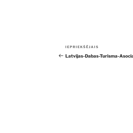
Ziņu
Iepriekšējā
IEPRIEKŠĒJAIS
izvēlne
ziņa:
Latvijas-Dabas-Turisma-Asocia