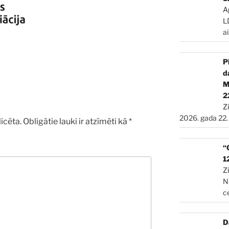
A
L
a
P
d
2
Z
2026. gada 22.
icēta.
Obligātie lauki ir atzīmēti kā
*
“
1
Z
N
c
D