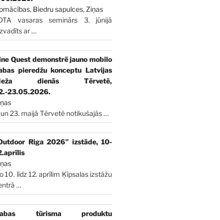
pmācības
,
Biedru sapulces
,
Ziņas
DTA vasaras seminārs 3. jūnijā
izvadīts ar
…
ine Quest demonstrē jauno mobilo
abas pieredžu konceptu Latvijas
Meža dienās Tērvetē,
2.-23.05.2026.
iņas
 un 23. maijā Tērvetē notikušajās
…
Outdoor Riga 2026” izstāde, 10-
2.aprīlis
iņas
o 10. līdz 12. aprīlim Ķīpsalas izstāžu
entrā
…
abas tūrisma produktu