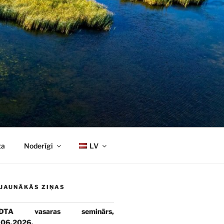
ta
Noderīgi
LV
JAUNĀKĀS ZIŅAS
DTA vasaras seminārs,
.06.2026.