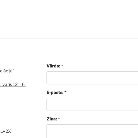
Vārds: *
ciācija”
lvāris 12 – 6,
E-pasts: *
Ziņa: *
ALV2X