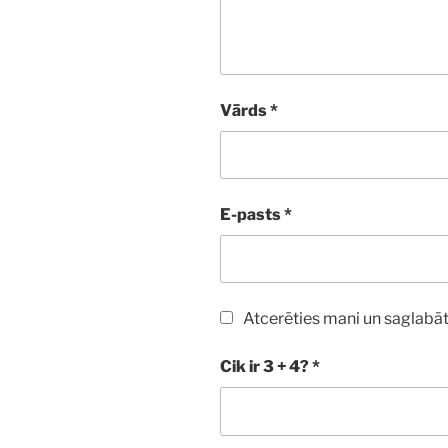
Vārds
*
E-pasts
*
Atcerēties mani un saglabāt
Cik ir 3 + 4?
*