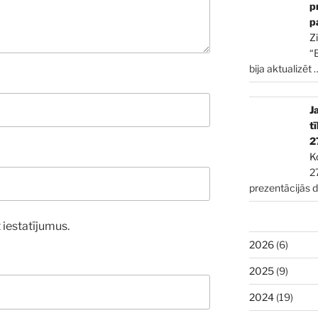
p
p
Z
“
bija aktualizēt
J
t
2
K
2
prezentācijās 
 iestatījumus.
2026
(6)
2025
(9)
2024
(19)