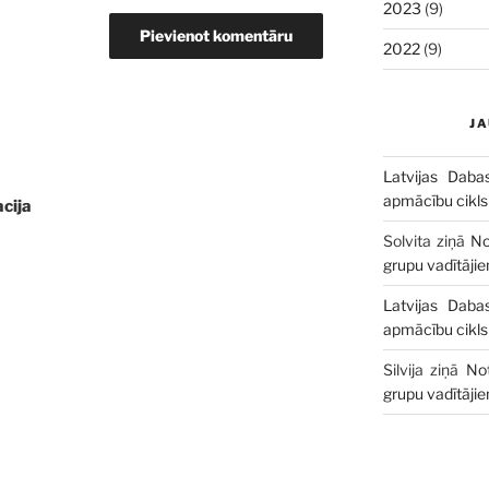
2023
(9)
2022
(9)
J
Latvijas Daba
apmācību cikls
cija
Solvita
ziņā
No
grupu vadītāji
Latvijas Daba
apmācību cikls
Silvija
ziņā
No
grupu vadītāji