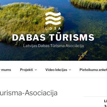
DABAS TŪRISMS
Latvijas Dabas Tūrisma Asociācija
r mums
Projekti
Video lekcijas
Pieteikuma anke
urisma-Asociacija
L
3