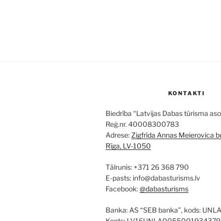
KONTAKTI
Biedrība “Latvijas Dabas tūrisma aso
Reģ.nr. 40008300783
Adrese:
Zigfrīda Annas Meierovica bu
Rīga, LV-1050
Tālrunis: +371 26 368 790
E-pasts: info@dabasturisms.lv
Facebook:
@dabasturisms
Banka: AS “SEB banka”, kods: UNL
Konts: LV16UNLA0055001934379