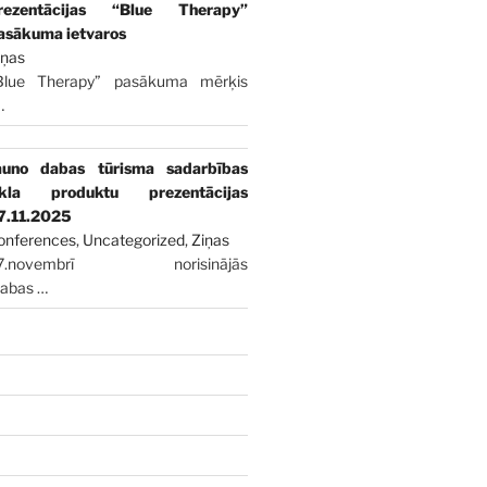
rezentācijas “Blue Therapy”
asākuma ietvaros
iņas
Blue Therapy” pasākuma mērķis
…
auno dabas tūrisma sadarbības
īkla produktu prezentācijas
7.11.2025
onferences
,
Uncategorized
,
Ziņas
7.novembrī norisinājās
dabas
…