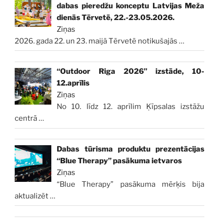
dabas pieredžu konceptu Latvijas Meža
dienās Tērvetē, 22.-23.05.2026.
Ziņas
2026. gada 22. un 23. maijā Tērvetē notikušajās
…
“Outdoor Riga 2026” izstāde, 10-
12.aprīlis
Ziņas
No 10. līdz 12. aprīlim Ķīpsalas izstāžu
centrā
…
Dabas tūrisma produktu prezentācijas
“Blue Therapy” pasākuma ietvaros
Ziņas
“Blue Therapy” pasākuma mērķis bija
aktualizēt
…