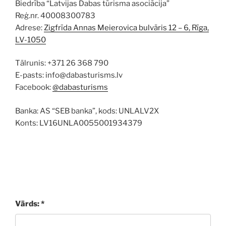
Biedrība “Latvijas Dabas tūrisma asociācija”
Reģ.nr. 40008300783
Adrese:
Zigfrīda Annas Meierovica bulvāris 12 – 6, Rīga,
LV-1050
Tālrunis: +371 26 368 790
E-pasts: info@dabasturisms.lv
Facebook:
@dabasturisms
Banka: AS “SEB banka”, kods: UNLALV2X
Konts: LV16UNLA0055001934379
Vārds: *