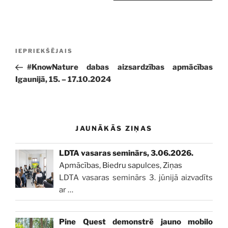
Ziņu
Iepriekšējā
IEPRIEKŠĒJAIS
izvēlne
ziņa:
#KnowNature dabas aizsardzības apmācības
Igaunijā, 15. – 17.10.2024
JAUNĀKĀS ZIŅAS
LDTA vasaras seminārs, 3.06.2026.
Apmācības
,
Biedru sapulces
,
Ziņas
LDTA vasaras seminārs 3. jūnijā aizvadīts
ar
…
Pine Quest demonstrē jauno mobilo