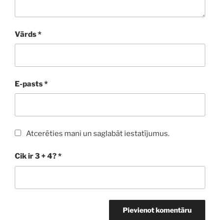
Vārds
*
E-pasts
*
Atcerēties mani un saglabāt iestatījumus.
Cik ir 3 + 4?
*