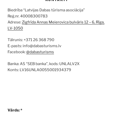
Biedrība “Latvijas Dabas tūrisma asociācija”
Reģ.nr. 40008300783
Adrese:
Zigfrīda Annas Meierovica bulvāris 12 – 6, Rīga,
LV-1050
Tālrunis: +371 26 368 790
E-pasts: info@dabasturisms.lv
Facebook:
@dabasturisms
Banka: AS “SEB banka”, kods: UNLALV2X
Konts: LV16UNLA0055001934379
Vārds: *