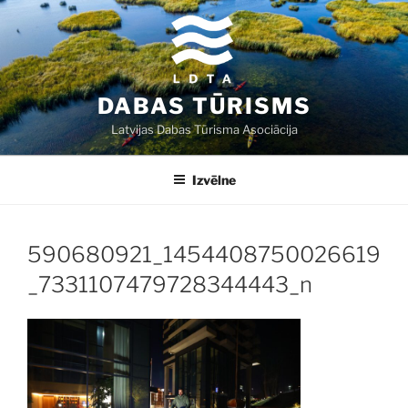
Doties
uz
saturu
DABAS TŪRISMS
Latvijas Dabas Tūrisma Asociācija
Izvēlne
590680921_1454408750026619
_7331107479728344443_n