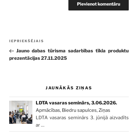
Ziņu
Iepriekšējā
IEPRIEKŠĒJAIS
izvēlne
ziņa:
Jauno dabas tūrisma sadarbības tīkla produktu
prezentācijas 27.11.2025
JAUNĀKĀS ZIŅAS
LDTA vasaras seminārs, 3.06.2026.
Apmācības
,
Biedru sapulces
,
Ziņas
LDTA vasaras seminārs 3. jūnijā aizvadīts
ar
…