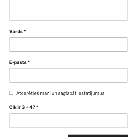
Vārds
*
E-pasts
*
Atcerēties mani un saglabāt iestatījumus.
Cik ir 3 + 4?
*