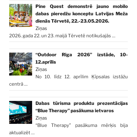
Pine Quest demonstrē jauno mobilo
dabas pieredžu konceptu Latvijas Meža
dienās Tērvetē, 22.-23.05.2026.
Ziņas
2026. gada 22. un 23. maijā Tērvetē notikušajās
…
“Outdoor Riga 2026” izstāde, 10-
12.aprīlis
Ziņas
No 10. līdz 12. aprīlim Ķīpsalas izstāžu
centrā
…
Dabas tūrisma produktu prezentācijas
“Blue Therapy” pasākuma ietvaros
Ziņas
“Blue Therapy” pasākuma mērķis bija
aktualizēt
…