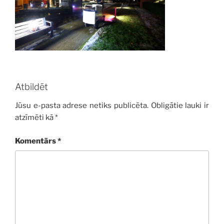
Atbildēt
Jūsu e-pasta adrese netiks publicēta.
Obligātie lauki ir
atzīmēti kā
*
Komentārs
*