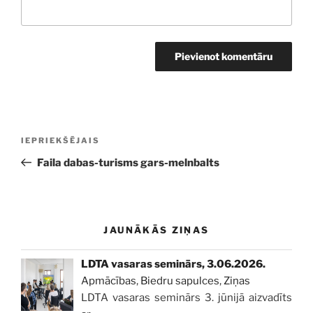
Ziņu
Iepriekšējā
IEPRIEKŠĒJAIS
izvēlne
ziņa:
Faila dabas-turisms gars-melnbalts
JAUNĀKĀS ZIŅAS
LDTA vasaras seminārs, 3.06.2026.
Apmācības
,
Biedru sapulces
,
Ziņas
LDTA vasaras seminārs 3. jūnijā aizvadīts