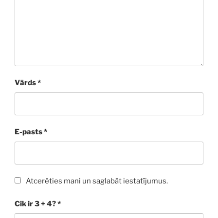
Vārds
*
E-pasts
*
Atcerēties mani un saglabāt iestatījumus.
Cik ir 3 + 4?
*