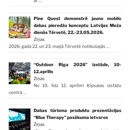
ar
…
Pine Quest demonstrē jauno mobilo
dabas pieredžu konceptu Latvijas Meža
dienās Tērvetē, 22.-23.05.2026.
Ziņas
2026. gada 22. un 23. maijā Tērvetē notikušajās
…
“Outdoor Riga 2026” izstāde, 10-
12.aprīlis
Ziņas
No 10. līdz 12. aprīlim Ķīpsalas izstāžu
centrā
…
Dabas tūrisma produktu prezentācijas
“Blue Therapy” pasākuma ietvaros
Ziņas