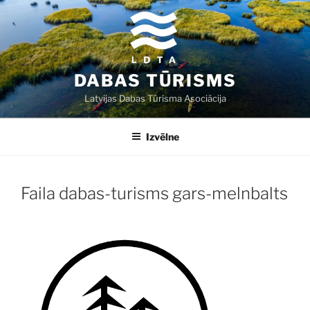
Doties
uz
saturu
DABAS TŪRISMS
Latvijas Dabas Tūrisma Asociācija
Izvēlne
Faila dabas-turisms gars-melnbalts