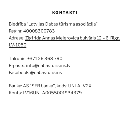
KONTAKTI
Biedrība “Latvijas Dabas tūrisma asociācija”
Reģ.nr. 40008300783
Adrese:
Zigfrīda Annas Meierovica bulvāris 12 – 6, Rīga,
LV-1050
Tālrunis: +371 26 368 790
E-pasts: info@dabasturisms.lv
Facebook:
@dabasturisms
Banka: AS “SEB banka”, kods: UNLALV2X
Konts: LV16UNLA0055001934379