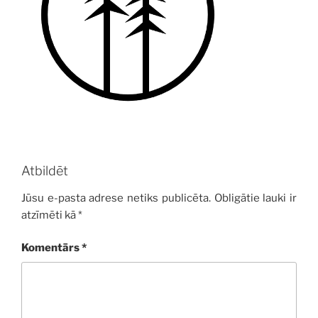
Atbildēt
Jūsu e-pasta adrese netiks publicēta.
Obligātie lauki ir
atzīmēti kā
*
Komentārs
*