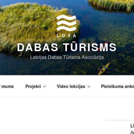
DABAS TŪRISMS
Latvijas Dabas Tūrisma Asociācija
r mums
Projekti
Video lekcijas
Pieteikuma ank
L
A