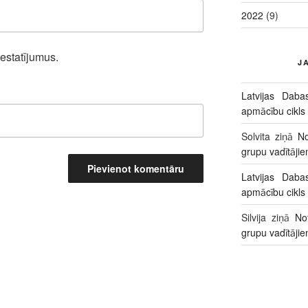
2022
(9)
iestatījumus.
J
Latvijas Daba
apmācību cikls
Solvita
ziņā
No
grupu vadītāji
Latvijas Daba
apmācību cikls
Silvija
ziņā
No
grupu vadītāji