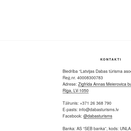
KONTAKTI
Biedrība “Latvijas Dabas tūrisma asoc
Reģ.nr. 40008300783
Adrese:
Zigfrīda Annas Meierovica bu
Rīga, LV-1050
Tālrunis: +371 26 368 790
E-pasts: info@dabasturisms.lv
Facebook:
@dabasturisms
Banka: AS “SEB banka”, kods: UNL