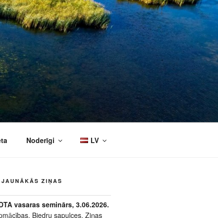
eta
Noderīgi
LV
JAUNĀKĀS ZIŅAS
DTA vasaras seminārs, 3.06.2026.
pmācības
,
Biedru sapulces
,
Ziņas