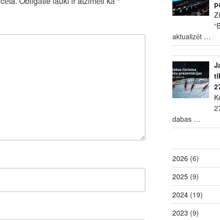
cēta.
Obligātie lauki ir atzīmēti kā
*
p
Z
“
aktualizēt
…
J
t
2
K
2
dabas
…
2026
(6)
2025
(9)
2024
(19)
2023
(9)