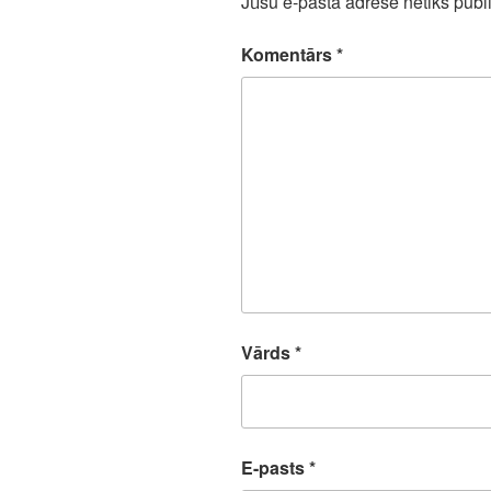
Jūsu e-pasta adrese netiks publi
Komentārs
*
Vārds
*
E-pasts
*