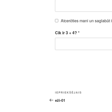
Atcerēties mani un saglabāt 
Cik ir 3 + 4?
*
Ziņu
Iepriekšējā
IEPRIEKŠĒJAIS
izvēlne
ziņa:
eži-01