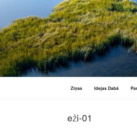
Doties
uz
saturu
Ziņas
Idejas Dabā
Pa
eži-01