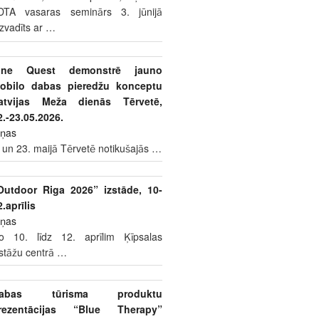
DTA vasaras seminārs 3. jūnijā
izvadīts ar
…
ine Quest demonstrē jauno
obilo dabas pieredžu konceptu
atvijas Meža dienās Tērvetē,
2.-23.05.2026.
iņas
 un 23. maijā Tērvetē notikušajās
…
Outdoor Riga 2026” izstāde, 10-
2.aprīlis
iņas
o 10. līdz 12. aprīlim Ķīpsalas
zstāžu centrā
…
abas tūrisma produktu
rezentācijas “Blue Therapy”