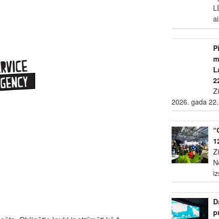
L
a
P
m
L
2
Z
2026. gada 22.
“
1
Z
N
i
D
p