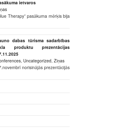
asākuma ietvaros
iņas
Blue Therapy” pasākuma mērķis bija
auno dabas tūrisma sadarbības
īkla produktu prezentācijas
7.11.2025
onferences
,
Uncategorized
,
Ziņas
7.novembrī norisinājās prezentācijās