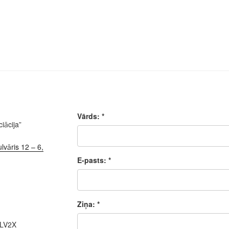
Vārds: *
iācija”
lvāris 12 – 6,
E-pasts: *
Ziņa: *
ALV2X