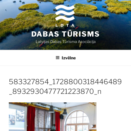
Doties
uz
saturu
DABAS TŪRISMS
Latvijas Dabas Tūrisma Asociācija
Izvēlne
583327854_1728800318446489
_8932930477721223870_n