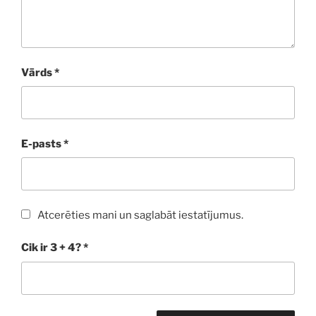
Vārds
*
E-pasts
*
Atcerēties mani un saglabāt iestatījumus.
Cik ir 3 + 4?
*