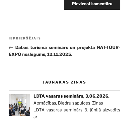
Ziņu
Iepriekšējā
IEPRIEKŠĒJAIS
izvēlne
ziņa:
Dabas tūrisma seminārs un projekta NAT-TOUR-
EXPO noslēgums, 12.11.2025.
JAUNĀKĀS ZIŅAS
LDTA vasaras seminārs, 3.06.2026.
Apmācības
,
Biedru sapulces
,
Ziņas
LDTA vasaras seminārs 3. jūnijā aizvadīts
ar
…