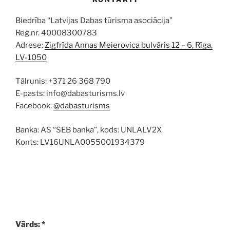
Biedrība “Latvijas Dabas tūrisma asociācija”
Reģ.nr. 40008300783
Adrese:
Zigfrīda Annas Meierovica bulvāris 12 – 6, Rīga,
LV-1050
Tālrunis: +371 26 368 790
E-pasts: info@dabasturisms.lv
Facebook:
@dabasturisms
Banka: AS “SEB banka”, kods: UNLALV2X
Konts: LV16UNLA0055001934379
Vārds: *