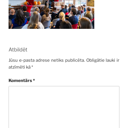
Atbildēt
Jūsu e-pasta adrese netiks publicēta.
Obligātie lauki ir
atzīmēti kā
*
Komentārs
*