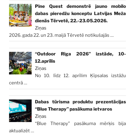
Pine Quest demonstrē jauno mobilo
dabas pieredžu konceptu Latvijas Meža
dienās Tērvetē, 22.-23.05.2026.
Ziņas
2026. gada 22. un 23. maijā Tērvetē notikušajās
…
“Outdoor Riga 2026” izstāde, 10-
12.aprīlis
Ziņas
No 10. līdz 12. aprīlim Ķīpsalas izstāžu
centrā
…
Dabas tūrisma produktu prezentācijas
“Blue Therapy” pasākuma ietvaros
Ziņas
“Blue Therapy” pasākuma mērķis bija
aktualizēt
…