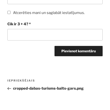
Atcerēties mani un saglabāt iestatījumus.
Cik ir 3 + 4?
*
Ziņu
Iepriekšējā
IEPRIEKŠĒJAIS
izvēlne
ziņa:
cropped-dabas-turisms-balts-gars.png