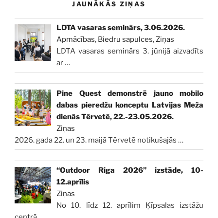
JAUNĀKĀS ZIŅAS
LDTA vasaras seminārs, 3.06.2026.
Apmācības
,
Biedru sapulces
,
Ziņas
LDTA vasaras seminārs 3. jūnijā aizvadīts
ar
…
Pine Quest demonstrē jauno mobilo
dabas pieredžu konceptu Latvijas Meža
dienās Tērvetē, 22.-23.05.2026.
Ziņas
2026. gada 22. un 23. maijā Tērvetē notikušajās
…
“Outdoor Riga 2026” izstāde, 10-
12.aprīlis
Ziņas
No 10. līdz 12. aprīlim Ķīpsalas izstāžu
centrā
…