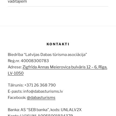
vadītājiem
KONTAKTI
Biedrība “Latvijas Dabas tūrisma asociācija”
Reģ.nr. 40008300783
Adrese:
Zigfrīda Annas Meierovica bulvāris 12 – 6, Rīga,
LV-1050
Tālrunis: +371 26 368 790
E-pasts: info@dabasturisms.lv
Facebook:
@dabasturisms
Banka: AS “SEB banka”, kods: UNLALV2X
Konts: LV16UNLA0055001934379