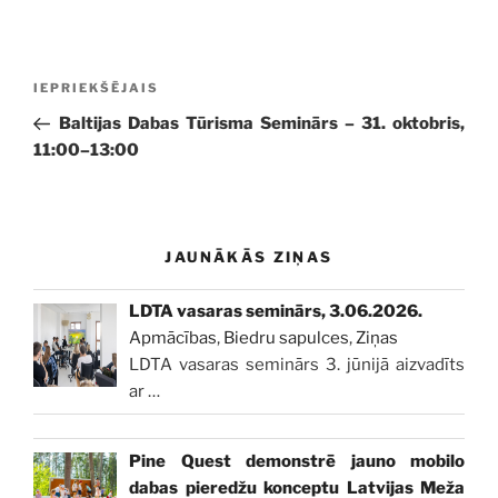
Ziņu
Iepriekšējā
IEPRIEKŠĒJAIS
izvēlne
ziņa:
Baltijas Dabas Tūrisma Seminārs – 31. oktobris,
11:00–13:00
JAUNĀKĀS ZIŅAS
LDTA vasaras seminārs, 3.06.2026.
Apmācības
,
Biedru sapulces
,
Ziņas
LDTA vasaras seminārs 3. jūnijā aizvadīts
ar
…
Pine Quest demonstrē jauno mobilo
dabas pieredžu konceptu Latvijas Meža