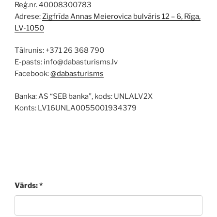
Reģ.nr. 40008300783
Adrese:
Zigfrīda Annas Meierovica bulvāris 12 – 6, Rīga,
LV-1050
Tālrunis: +371 26 368 790
E-pasts: info@dabasturisms.lv
Facebook:
@dabasturisms
Banka: AS “SEB banka”, kods: UNLALV2X
Konts: LV16UNLA0055001934379
Vārds: *