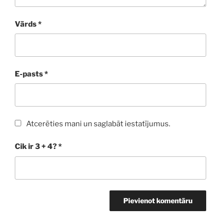
Vārds
*
E-pasts
*
Atcerēties mani un saglabāt iestatījumus.
Cik ir 3 + 4?
*