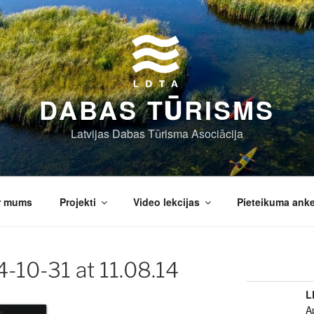
DABAS TŪRISMS
Latvijas Dabas Tūrisma Asociācija
r mums
Projekti
Video lekcijas
Pieteikuma ank
-10-31 at 11.08.14
L
A