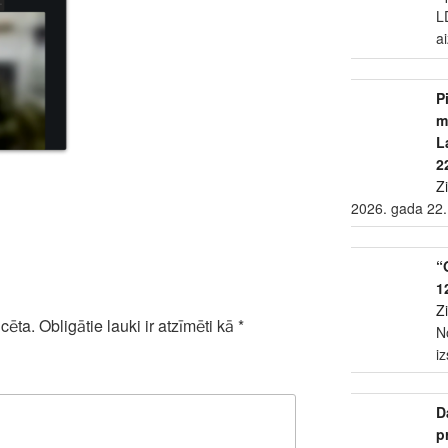
L
a
P
m
L
2
Z
2026. gada 22.
“
1
Z
cēta.
Obligātie lauki ir atzīmēti kā
*
N
i
D
p