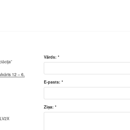
Vārds: *
iācija”
lvāris 12 – 6,
E-pasts: *
Ziņa: *
ALV2X