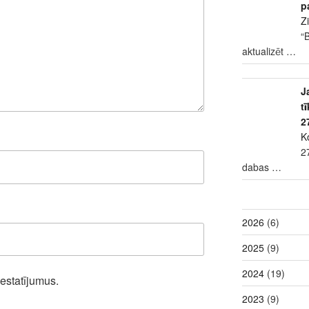
p
Z
“
aktualizēt
…
J
t
2
K
2
dabas
…
2026
(6)
2025
(9)
2024
(19)
iestatījumus.
2023
(9)