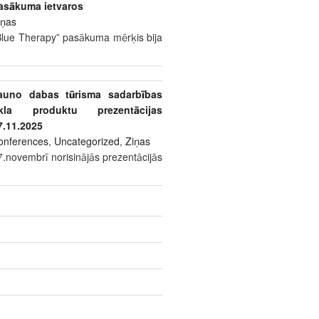
asākuma ietvaros
iņas
Blue Therapy” pasākuma mērķis bija
auno dabas tūrisma sadarbības
īkla produktu prezentācijas
7.11.2025
onferences
,
Uncategorized
,
Ziņas
7.novembrī norisinājās prezentācijās