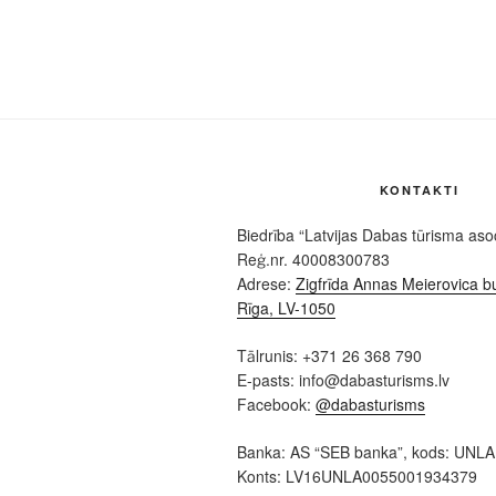
KONTAKTI
Biedrība “Latvijas Dabas tūrisma asoc
Reģ.nr. 40008300783
Adrese:
Zigfrīda Annas Meierovica bu
Rīga, LV-1050
Tālrunis: +371 26 368 790
E-pasts: info@dabasturisms.lv
Facebook:
@dabasturisms
Banka: AS “SEB banka”, kods: UNL
Konts: LV16UNLA0055001934379