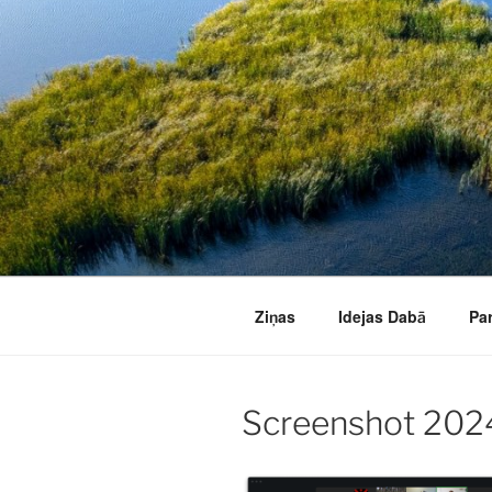
Doties
uz
saturu
Ziņas
Idejas Dabā
Pa
Screenshot 2024