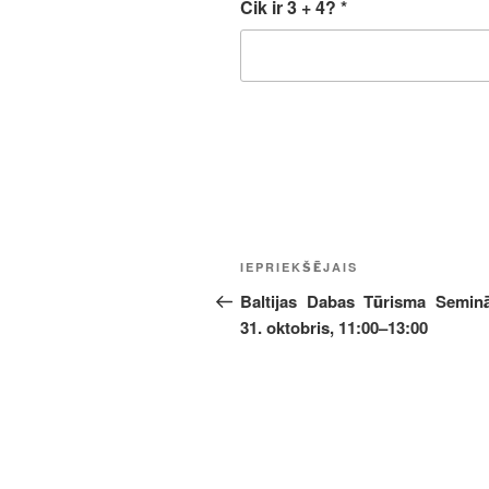
Cik ir 3 + 4?
*
Ziņu
Iepriekšējā
IEPRIEKŠĒJAIS
izvēlne
ziņa:
Baltijas Dabas Tūrisma Semin
31. oktobris, 11:00–13:00