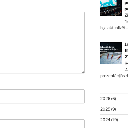
p
p
Z
“
bija aktualizēt
J
t
2
K
2
prezentācijās 
2026
(6)
2025
(9)
2024
(19)