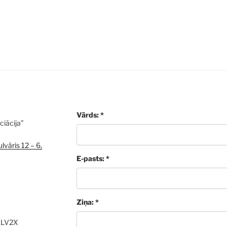
Vārds: *
ciācija”
lvāris 12 – 6,
E-pasts: *
Ziņa: *
ALV2X