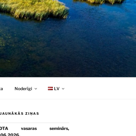
ta
Noderīgi
LV
JAUNĀKĀS ZIŅAS
DTA vasaras seminārs,
.06.2026.