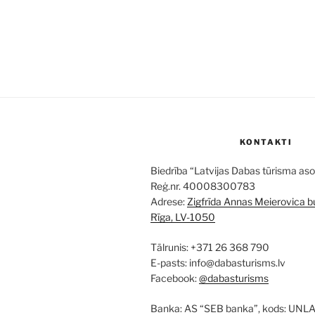
KONTAKTI
Biedrība “Latvijas Dabas tūrisma aso
Reģ.nr. 40008300783
Adrese:
Zigfrīda Annas Meierovica bu
Rīga, LV-1050
Tālrunis: +371 26 368 790
E-pasts: info@dabasturisms.lv
Facebook:
@dabasturisms
Banka: AS “SEB banka”, kods: UNL