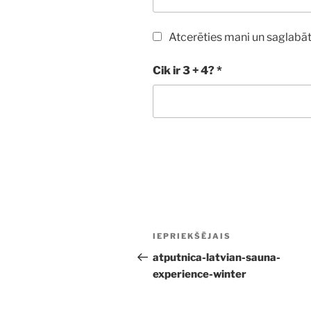
Atcerēties mani un saglabāt
Cik ir 3 + 4?
*
Ziņu
Iepriekšējā
IEPRIEKŠĒJAIS
izvēlne
ziņa:
atputnica-latvian-sauna-
experience-winter