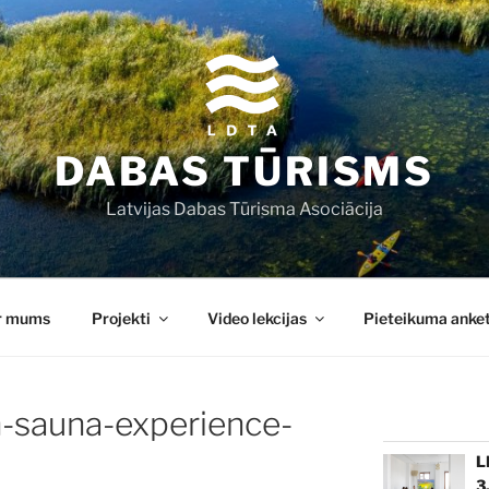
DABAS TŪRISMS
Latvijas Dabas Tūrisma Asociācija
r mums
Projekti
Video lekcijas
Pieteikuma anke
n-sauna-experience-
L
3