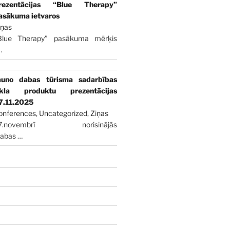
rezentācijas “Blue Therapy”
asākuma ietvaros
iņas
Blue Therapy” pasākuma mērķis
…
auno dabas tūrisma sadarbības
īkla produktu prezentācijas
7.11.2025
onferences
,
Uncategorized
,
Ziņas
7.novembrī norisinājās
dabas
…