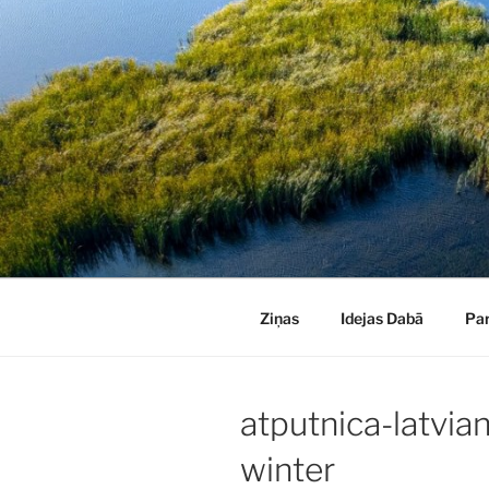
Doties
uz
saturu
Ziņas
Idejas Dabā
Pa
atputnica-latvia
winter