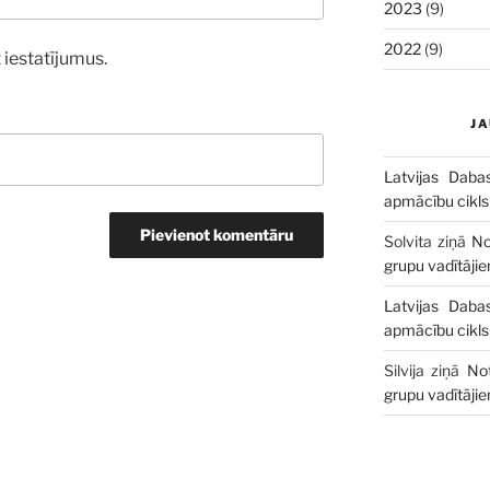
2023
(9)
2022
(9)
 iestatījumus.
J
Latvijas Daba
apmācību cikls
Solvita
ziņā
No
grupu vadītāji
Latvijas Daba
apmācību cikls
Silvija
ziņā
No
grupu vadītāji