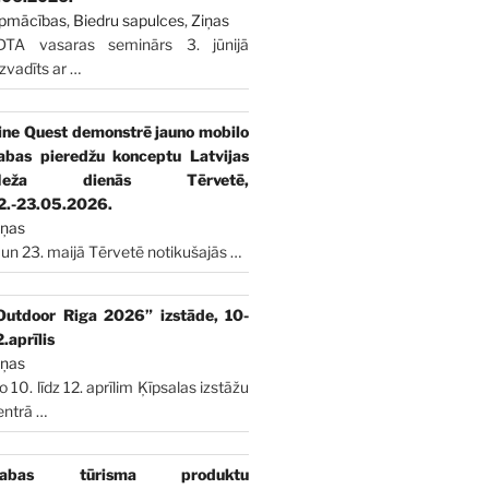
pmācības
,
Biedru sapulces
,
Ziņas
DTA vasaras seminārs 3. jūnijā
izvadīts ar
…
ine Quest demonstrē jauno mobilo
abas pieredžu konceptu Latvijas
Meža dienās Tērvetē,
2.-23.05.2026.
iņas
 un 23. maijā Tērvetē notikušajās
…
Outdoor Riga 2026” izstāde, 10-
2.aprīlis
iņas
o 10. līdz 12. aprīlim Ķīpsalas izstāžu
entrā
…
abas tūrisma produktu