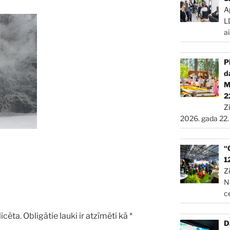
A
L
a
P
d
2
Z
2026. gada 22.
“
1
Z
N
c
icēta.
Obligātie lauki ir atzīmēti kā
*
D