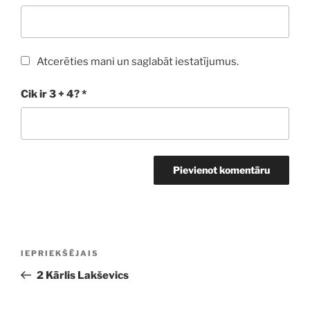
Atcerēties mani un saglabāt iestatījumus.
Cik ir 3 + 4?
*
Ziņu
Iepriekšējā
IEPRIEKŠĒJAIS
izvēlne
ziņa:
2 Kārlis Lakševics