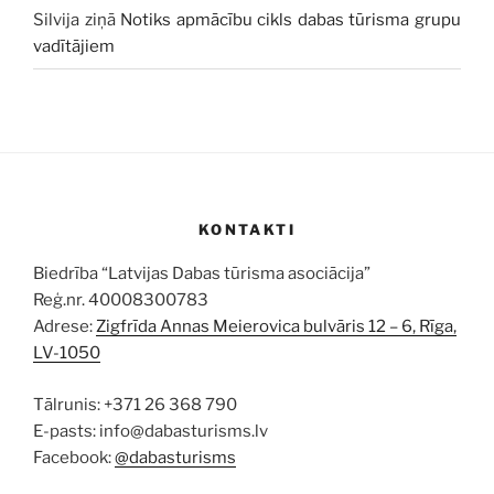
Silvija
ziņā
Notiks apmācību cikls dabas tūrisma grupu
vadītājiem
KONTAKTI
Biedrība “Latvijas Dabas tūrisma asociācija”
Reģ.nr. 40008300783
Adrese:
Zigfrīda Annas Meierovica bulvāris 12 – 6, Rīga,
LV-1050
Tālrunis: +371 26 368 790
E-pasts: info@dabasturisms.lv
Facebook:
@dabasturisms