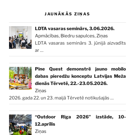
JAUNĀKĀS ZIŅAS
LDTA vasaras seminārs, 3.06.2026.
Apmācības
,
Biedru sapulces
,
Ziņas
LDTA vasaras seminārs 3. jūnijā aizvadīts
ar
…
Pine Quest demonstrē jauno mobilo
dabas pieredžu konceptu Latvijas Meža
dienās Tērvetē, 22.-23.05.2026.
Ziņas
2026. gada 22. un 23. maijā Tērvetē notikušajās
…
“Outdoor Riga 2026” izstāde, 10-
12.aprīlis
Ziņas