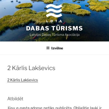
Doties
uz
saturu
DABAS TŪRISMS
Latvijas Dabas Tūrisma Asociācija
Izvēlne
2 Kārlis Lakševics
2 Kārlis Lakševics
Atbildēt
Jūsu e-pasta adrese netiks publicēta.
Obligātie lauki ir