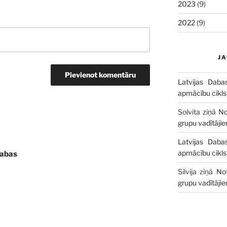
2023
(9)
2022
(9)
J
Latvijas Daba
apmācību cikls
Solvita
ziņā
No
grupu vadītāji
Latvijas Daba
apmācību cikls
abas
Silvija
ziņā
No
grupu vadītāji