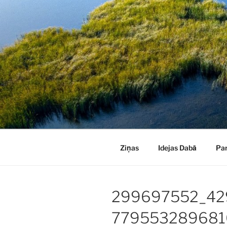
Doties
uz
saturu
Ziņas
Idejas Dabā
Pa
299697552_42
779553289681