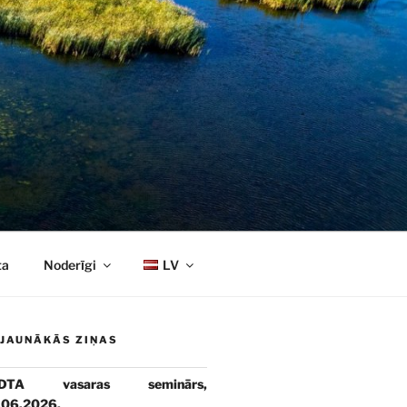
ta
Noderīgi
LV
JAUNĀKĀS ZIŅAS
DTA vasaras seminārs,
.06.2026.