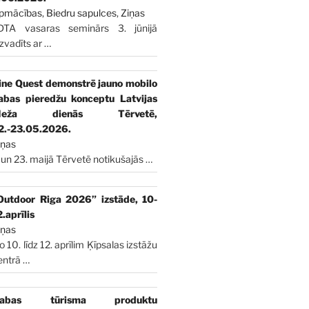
pmācības
,
Biedru sapulces
,
Ziņas
DTA vasaras seminārs 3. jūnijā
izvadīts ar
…
ine Quest demonstrē jauno mobilo
abas pieredžu konceptu Latvijas
Meža dienās Tērvetē,
2.-23.05.2026.
iņas
 un 23. maijā Tērvetē notikušajās
…
Outdoor Riga 2026” izstāde, 10-
2.aprīlis
iņas
o 10. līdz 12. aprīlim Ķīpsalas izstāžu
entrā
…
abas tūrisma produktu