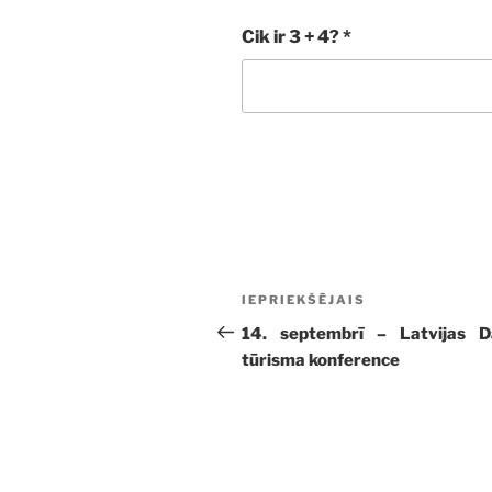
Cik ir 3 + 4?
*
Ziņu
Iepriekšējā
IEPRIEKŠĒJAIS
izvēlne
ziņa:
14. septembrī – Latvijas D
tūrisma konference