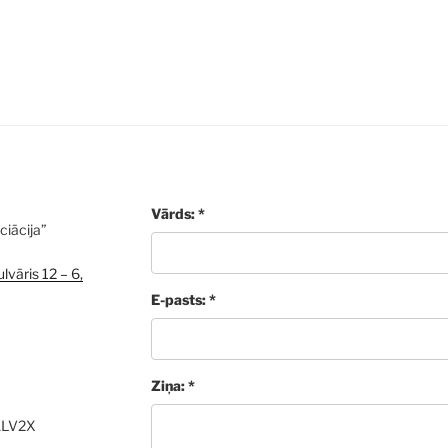
Vārds: *
ciācija”
lvāris 12 – 6,
E-pasts: *
Ziņa: *
ALV2X