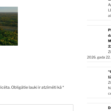
A
L
a
P
d
2
Z
2026. gada 22.
“
1
Z
icēta.
Obligātie lauki ir atzīmēti kā
*
N
c
D