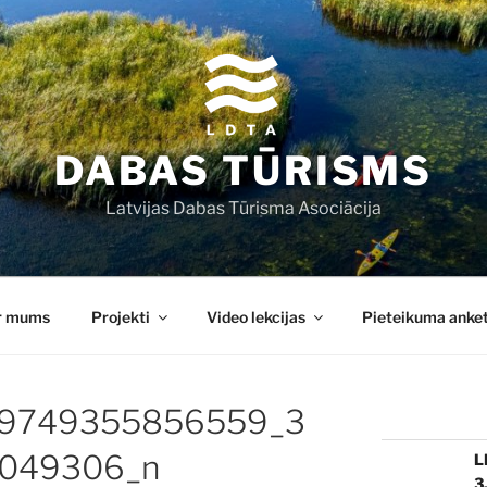
DABAS TŪRISMS
Latvijas Dabas Tūrisma Asociācija
r mums
Projekti
Video lekcijas
Pieteikuma anke
9749355856559_3
049306_n
L
3