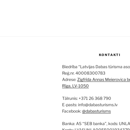
KONTAKTI
Biedrība “Latvijas Dabas tūrisma aso
Reģ.nr. 40008300783
Adrese:
Zigfrīda Annas Meierovica bu
Rīga, LV-1050
Tālrunis: +371 26 368 790
E-pasts: info@dabasturisms.lv
Facebook:
@dabasturisms
Banka: AS “SEB banka”, kods: UNL
Konts: LV16UNLA0055001934379