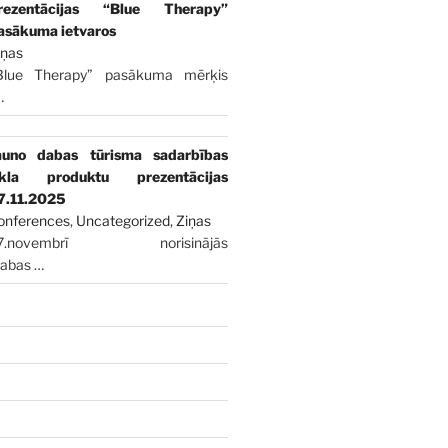
rezentācijas “Blue Therapy”
asākuma ietvaros
iņas
Blue Therapy” pasākuma mērķis
…
auno dabas tūrisma sadarbības
īkla produktu prezentācijas
7.11.2025
onferences
,
Uncategorized
,
Ziņas
7.novembrī norisinājās
dabas
…