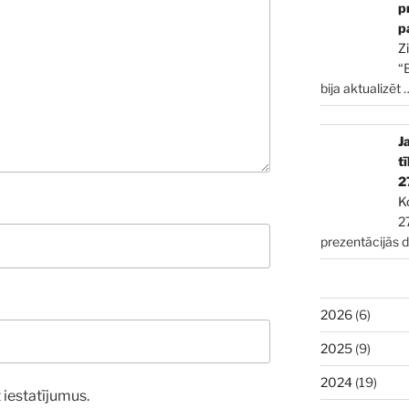
p
p
Z
“
bija aktualizēt
J
t
2
K
2
prezentācijās 
2026
(6)
2025
(9)
2024
(19)
 iestatījumus.