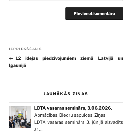
Ziņu
Iepriekšējā
IEPRIEKŠĒJAIS
izvēlne
ziņa:
12 idejas piedzīvojumiem ziemā Latvijā un
Igaunijā
JAUNĀKĀS ZIŅAS
LDTA vasaras seminārs, 3.06.2026.
Apmācības
,
Biedru sapulces
,
Ziņas
LDTA vasaras seminārs 3. jūnijā aizvadīts
ar
…