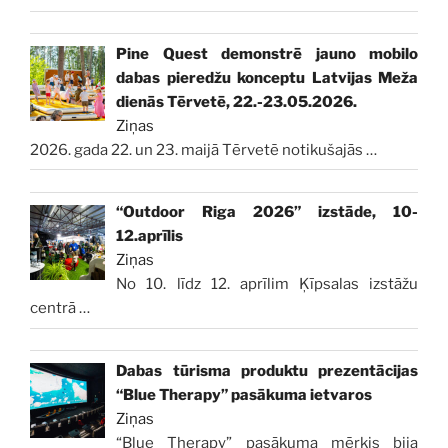
Pine Quest demonstrē jauno mobilo
dabas pieredžu konceptu Latvijas Meža
dienās Tērvetē, 22.-23.05.2026.
Ziņas
2026. gada 22. un 23. maijā Tērvetē notikušajās
…
“Outdoor Riga 2026” izstāde, 10-
12.aprīlis
Ziņas
No 10. līdz 12. aprīlim Ķīpsalas izstāžu
centrā
…
Dabas tūrisma produktu prezentācijas
“Blue Therapy” pasākuma ietvaros
Ziņas
“Blue Therapy” pasākuma mērķis bija