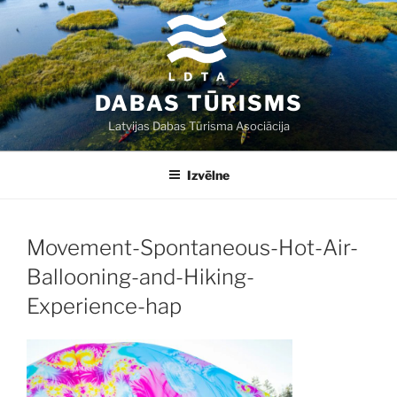
Doties
uz
saturu
DABAS TŪRISMS
Latvijas Dabas Tūrisma Asociācija
Izvēlne
Movement-Spontaneous-Hot-Air-
Ballooning-and-Hiking-
Experience-hap