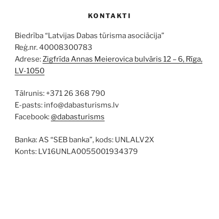
KONTAKTI
Biedrība “Latvijas Dabas tūrisma asociācija”
Reģ.nr. 40008300783
Adrese:
Zigfrīda Annas Meierovica bulvāris 12 – 6, Rīga,
LV-1050
Tālrunis: +371 26 368 790
E-pasts: info@dabasturisms.lv
Facebook:
@dabasturisms
Banka: AS “SEB banka”, kods: UNLALV2X
Konts: LV16UNLA0055001934379