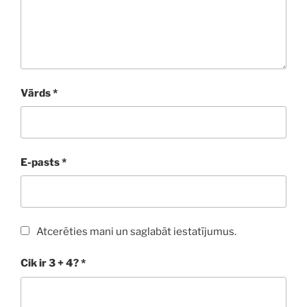
Vārds
*
E-pasts
*
Atcerēties mani un saglabāt iestatījumus.
Cik ir 3 + 4?
*