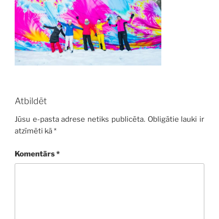
Atbildēt
Jūsu e-pasta adrese netiks publicēta.
Obligātie lauki ir
atzīmēti kā
*
Komentārs
*