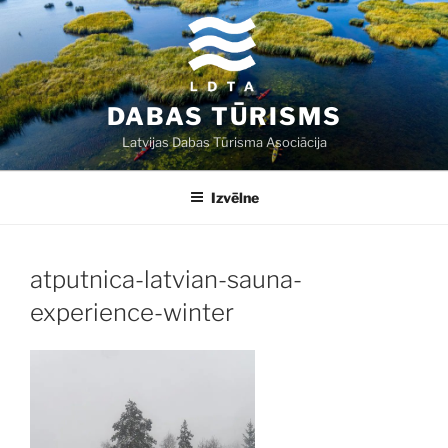
Doties
uz
saturu
DABAS TŪRISMS
Latvijas Dabas Tūrisma Asociācija
Izvēlne
atputnica-latvian-sauna-
experience-winter