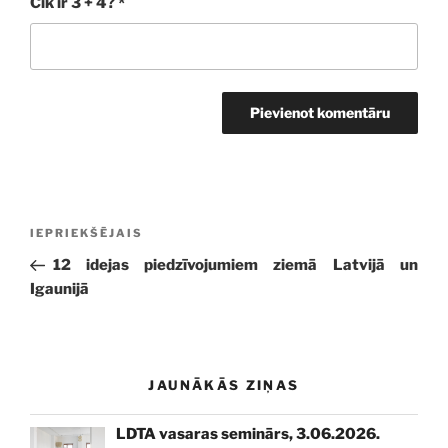
Cik ir 3 + 4?
*
Ziņu
Iepriekšējā
IEPRIEKŠĒJAIS
izvēlne
ziņa:
12 idejas piedzīvojumiem ziemā Latvijā un
Igaunijā
JAUNĀKĀS ZIŅAS
LDTA vasaras seminārs, 3.06.2026.