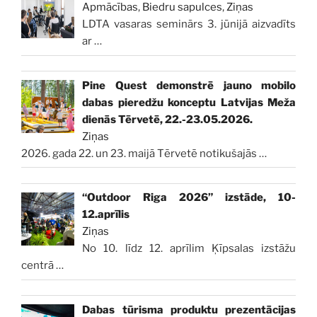
Apmācības
,
Biedru sapulces
,
Ziņas
LDTA vasaras seminārs 3. jūnijā aizvadīts
ar
…
Pine Quest demonstrē jauno mobilo
dabas pieredžu konceptu Latvijas Meža
dienās Tērvetē, 22.-23.05.2026.
Ziņas
2026. gada 22. un 23. maijā Tērvetē notikušajās
…
“Outdoor Riga 2026” izstāde, 10-
12.aprīlis
Ziņas
No 10. līdz 12. aprīlim Ķīpsalas izstāžu
centrā
…
Dabas tūrisma produktu prezentācijas