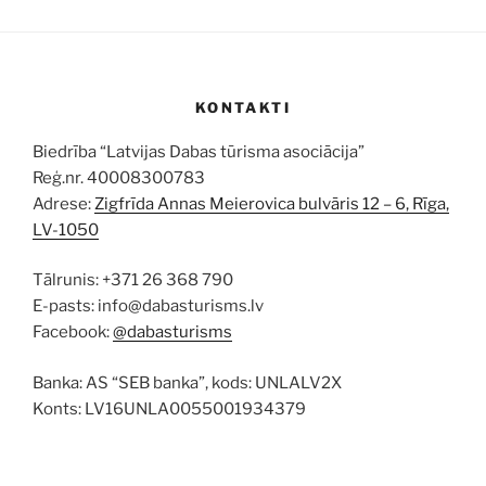
KONTAKTI
Biedrība “Latvijas Dabas tūrisma asociācija”
Reģ.nr. 40008300783
Adrese:
Zigfrīda Annas Meierovica bulvāris 12 – 6, Rīga,
LV-1050
Tālrunis: +371 26 368 790
E-pasts: info@dabasturisms.lv
Facebook:
@dabasturisms
Banka: AS “SEB banka”, kods: UNLALV2X
Konts: LV16UNLA0055001934379