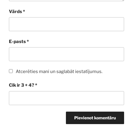
Vārds
*
E-pasts
*
Atcerēties mani un saglabāt iestatījumus.
Cik ir 3 + 4?
*