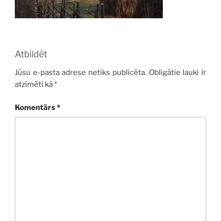
Atbildēt
Jūsu e-pasta adrese netiks publicēta.
Obligātie lauki ir
atzīmēti kā
*
Komentārs
*