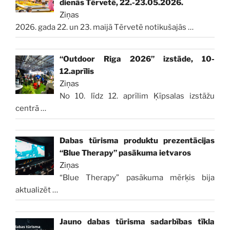
dienās Tērvetē, 22.-23.05.2026.
Ziņas
2026. gada 22. un 23. maijā Tērvetē notikušajās
…
“Outdoor Riga 2026” izstāde, 10-
12.aprīlis
Ziņas
No 10. līdz 12. aprīlim Ķīpsalas izstāžu
centrā
…
Dabas tūrisma produktu prezentācijas
“Blue Therapy” pasākuma ietvaros
Ziņas
“Blue Therapy” pasākuma mērķis bija
aktualizēt
…
Jauno dabas tūrisma sadarbības tīkla