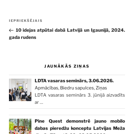
Ziņu
Iepriekšējā
IEPRIEKŠĒJAIS
izvēlne
ziņa:
10 idejas atpūtai dabā Latvijā un Igaunijā, 2024.
gada rudens
JAUNĀKĀS ZIŅAS
LDTA vasaras seminārs, 3.06.2026.
Apmācības
,
Biedru sapulces
,
Ziņas
LDTA vasaras seminārs 3. jūnijā aizvadīts
ar
…
Pine Quest demonstrē jauno mobilo
dabas pieredžu konceptu Latvijas Meža