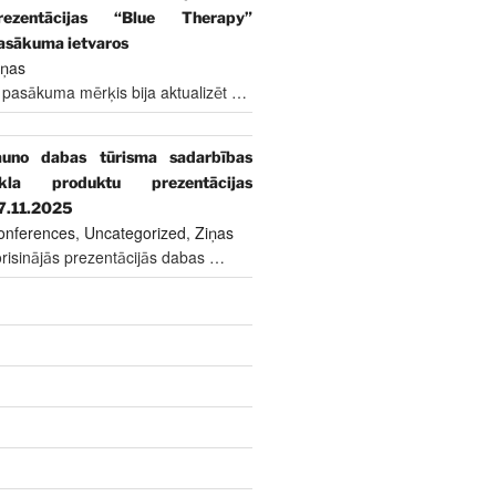
rezentācijas “Blue Therapy”
asākuma ietvaros
iņas
 pasākuma mērķis bija aktualizēt
…
auno dabas tūrisma sadarbības
īkla produktu prezentācijas
7.11.2025
onferences
,
Uncategorized
,
Ziņas
risinājās prezentācijās dabas
…