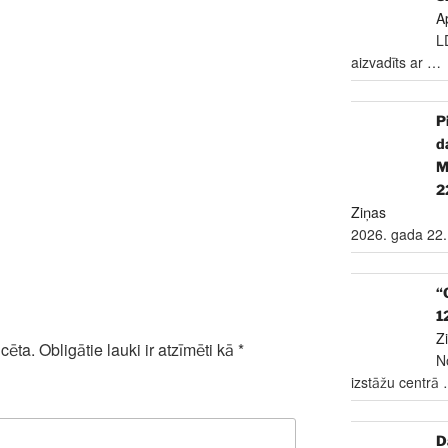
A
L
aizvadīts ar
…
P
d
2
Ziņas
2026. gada 22.
“
1
Z
cēta.
Obligātie lauki ir atzīmēti kā
*
N
izstāžu centrā
D