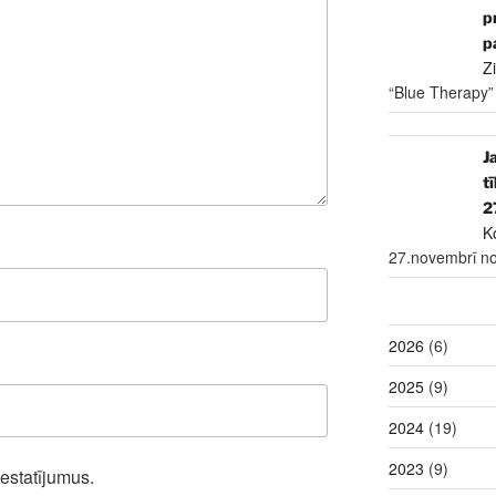
p
p
Z
“Blue Therapy”
J
t
2
K
27.novembrī no
2026
(6)
2025
(9)
2024
(19)
2023
(9)
iestatījumus.