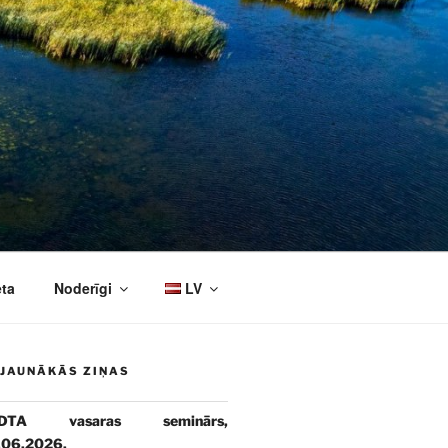
eta
Noderīgi
LV
JAUNĀKĀS ZIŅAS
DTA vasaras seminārs,
.06.2026.