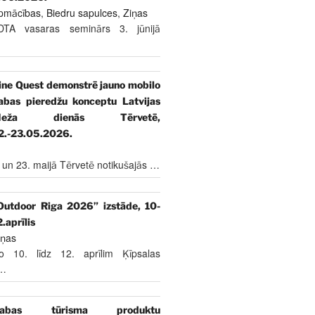
pmācības
,
Biedru sapulces
,
Ziņas
DTA vasaras seminārs 3. jūnijā
ine Quest demonstrē jauno mobilo
abas pieredžu konceptu Latvijas
Meža dienās Tērvetē,
2.-23.05.2026.
 un 23. maijā Tērvetē notikušajās
…
Outdoor Riga 2026” izstāde, 10-
2.aprīlis
iņas
o 10. līdz 12. aprīlim Ķīpsalas
…
abas tūrisma produktu