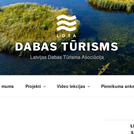
DABAS TŪRISMS
Latvijas Dabas Tūrisma Asociācija
r mums
Projekti
Video lekcijas
Pieteikuma ank
L
3