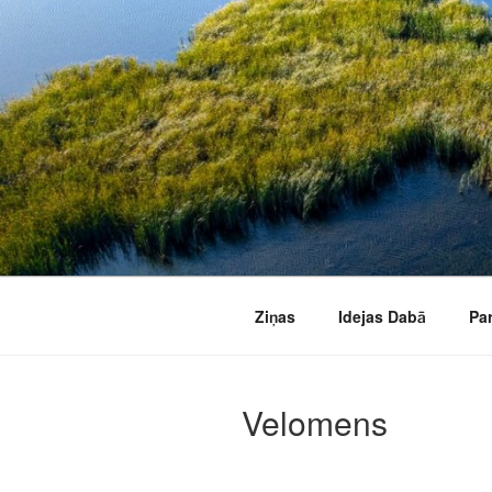
Doties
uz
saturu
Ziņas
Idejas Dabā
Pa
Velomens