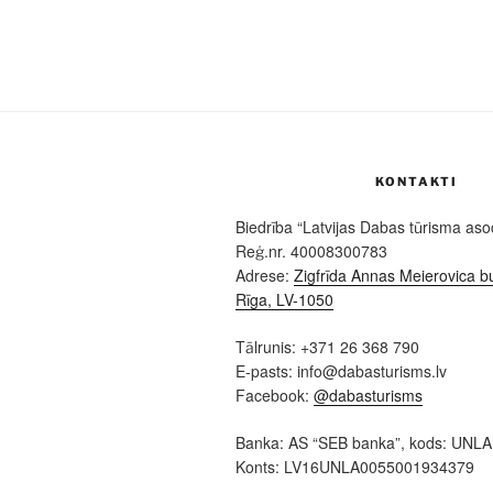
KONTAKTI
Biedrība “Latvijas Dabas tūrisma asoc
Reģ.nr. 40008300783
Adrese:
Zigfrīda Annas Meierovica bu
Rīga, LV-1050
Tālrunis: +371 26 368 790
E-pasts: info@dabasturisms.lv
Facebook:
@dabasturisms
Banka: AS “SEB banka”, kods: UNL
Konts: LV16UNLA0055001934379