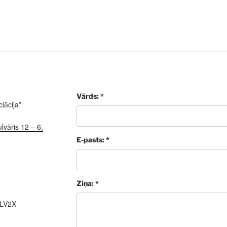
Vārds: *
iācija”
lvāris 12 – 6,
E-pasts: *
Ziņa: *
ALV2X