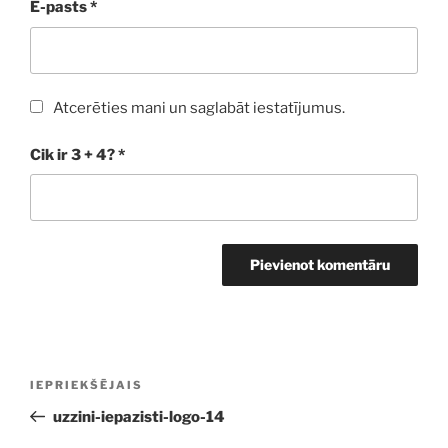
E-pasts
*
Atcerēties mani un saglabāt iestatījumus.
Cik ir 3 + 4?
*
Ziņu
Iepriekšējā
IEPRIEKŠĒJAIS
izvēlne
ziņa:
uzzini-iepazisti-logo-14