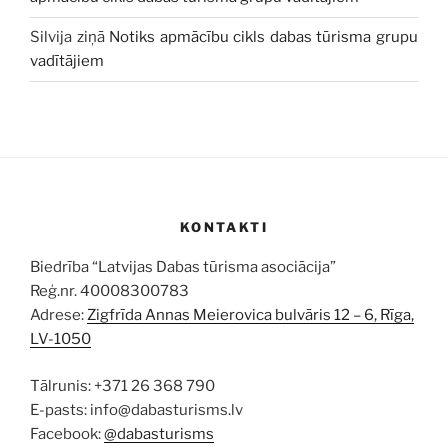
Silvija
ziņā
Notiks apmācību cikls dabas tūrisma grupu
vadītājiem
KONTAKTI
Biedrība “Latvijas Dabas tūrisma asociācija”
Reģ.nr. 40008300783
Adrese:
Zigfrīda Annas Meierovica bulvāris 12 – 6, Rīga,
LV-1050
Tālrunis: +371 26 368 790
E-pasts: info@dabasturisms.lv
Facebook:
@dabasturisms