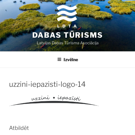
Doties
uz
saturu
DABAS TŪRISMS
Latvijas Dabas Tūrisma Asociācija
Izvēlne
uzzini-iepazisti-logo-14
Atbildēt