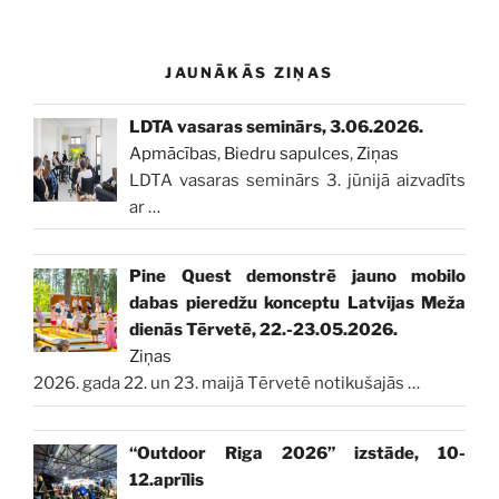
JAUNĀKĀS ZIŅAS
LDTA vasaras seminārs, 3.06.2026.
Apmācības
,
Biedru sapulces
,
Ziņas
LDTA vasaras seminārs 3. jūnijā aizvadīts
ar
…
Pine Quest demonstrē jauno mobilo
dabas pieredžu konceptu Latvijas Meža
dienās Tērvetē, 22.-23.05.2026.
Ziņas
2026. gada 22. un 23. maijā Tērvetē notikušajās
…
“Outdoor Riga 2026” izstāde, 10-
12.aprīlis