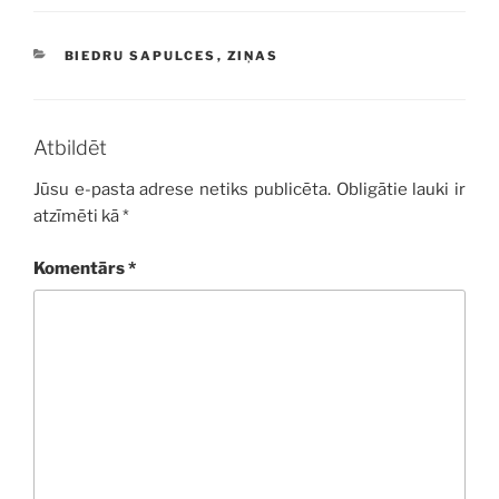
KATEGORIJAS
BIEDRU SAPULCES
,
ZIŅAS
Atbildēt
Jūsu e-pasta adrese netiks publicēta.
Obligātie lauki ir
atzīmēti kā
*
Komentārs
*