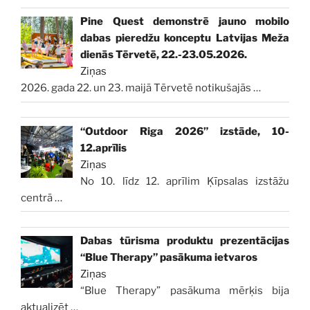
Pine Quest demonstrē jauno mobilo
dabas pieredžu konceptu Latvijas Meža
dienās Tērvetē, 22.-23.05.2026.
Ziņas
2026. gada 22. un 23. maijā Tērvetē notikušajās
…
“Outdoor Riga 2026” izstāde, 10-
12.aprīlis
Ziņas
No 10. līdz 12. aprīlim Ķīpsalas izstāžu
centrā
…
Dabas tūrisma produktu prezentācijas
“Blue Therapy” pasākuma ietvaros
Ziņas
“Blue Therapy” pasākuma mērķis bija
aktualizēt
…