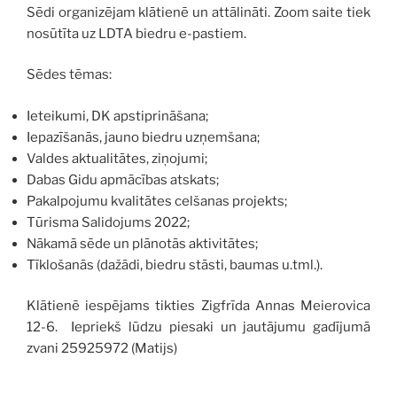
Sēdi organizējam klātienē un attālināti. Zoom saite tiek
nosūtīta uz LDTA biedru e-pastiem.
Sēdes tēmas:
Ieteikumi, DK apstiprināšana;
Iepazīšanās, jauno biedru uzņemšana;
Valdes aktualitātes, ziņojumi;
Dabas Gidu apmācības atskats;
Pakalpojumu kvalitātes celšanas projekts;
Tūrisma Salidojums 2022;
Nākamā sēde un plānotās aktivitātes;
Tīklošanās (dažādi, biedru stāsti, baumas u.tml.).
Klātienē iespējams tikties Zigfrīda Annas Meierovica
12-6. Iepriekš lūdzu piesaki un jautājumu gadījumā
zvani 25925972 (Matijs)