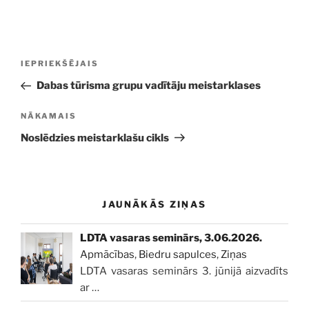
Ziņu
Iepriekšējā
IEPRIEKŠĒJAIS
izvēlne
ziņa:
Dabas tūrisma grupu vadītāju meistarklases
Nākamā
NĀKAMAIS
ziņa
Noslēdzies meistarklašu cikls
JAUNĀKĀS ZIŅAS
LDTA vasaras seminārs, 3.06.2026.
Apmācības
,
Biedru sapulces
,
Ziņas
LDTA vasaras seminārs 3. jūnijā aizvadīts
ar
…