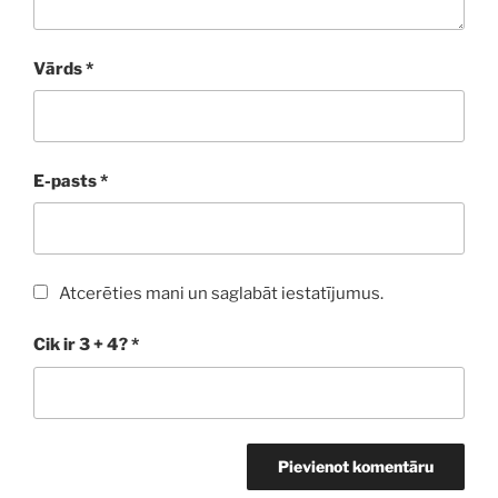
Vārds
*
E-pasts
*
Atcerēties mani un saglabāt iestatījumus.
Cik ir 3 + 4?
*