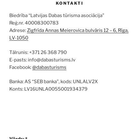
KONTAKTI
Biedrība “Latvijas Dabas tūrisma asociācija”
Reģ.nr. 40008300783
Adrese:
Zigfrīda Annas Meierovica bulvāris 12 – 6, Rīga,
LV-1050
Tālrunis: +371 26 368 790
E-pasts: info@dabasturisms.lv
Facebook:
@dabasturisms
Banka: AS “SEB banka”, kods: UNLALV2X
Konts: LV16UNLA0055001934379
Vārds: *