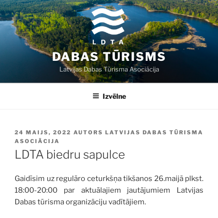
Doties
uz
saturu
DABAS TŪRISMS
Latvijas Dabas Tūrisma Asociācija
Izvēlne
PUBLICĒTS
24 MAIJS, 2022
AUTORS
LATVIJAS DABAS TŪRISMA
ASOCIĀCIJA
LDTA biedru sapulce
Gaidīsim uz regulāro ceturkšņa tikšanos 26.maijā plkst.
18:00-20:00 par aktuālajiem jautājumiem Latvijas
Dabas tūrisma organizāciju vadītājiem.