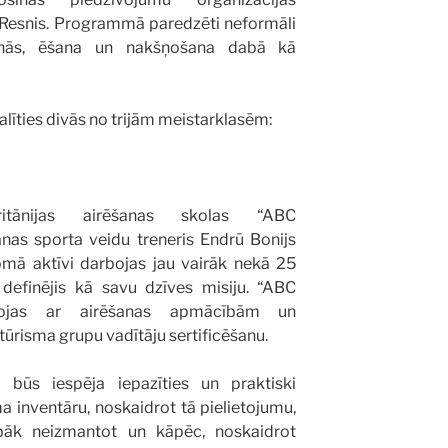
 Resnis. Programmā paredzēti neformāli
šanās, ēšana un nakšņošana dabā kā
dalīties divās no trijām meistarklasēm:
britānijas airēšanas skolas “ABC
anas sporta veidu treneris Endrū Bonijs
omā aktīvi darbojas jau vairāk nekā 25
 definējis kā savu dzīves misiju. “ABC
ojas ar airēšanas apmācībām un
stūrisma grupu vadītāju sertificēšanu.
 būs iespēja iepazīties un praktiski
 inventāru, noskaidrot tā pielietojumu,
abāk neizmantot un kāpēc, noskaidrot