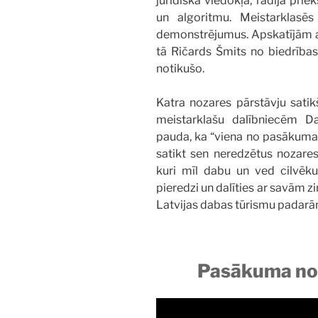
juridiskā viedokļa, radīja prie
un algoritmu. Meistarklasē
demonstrējumus. Apskatījām arī
tā Ričards Šmits no biedrības 
notikušo.
Katra nozares pārstāvju satikš
meistarklašu dalībniecēm
pauda, ka “viena no pasākuma v
satikt sen neredzētus nozares 
kuri mīl dabu un ved cilvēku
pieredzi un dalīties ar savām 
Latvijas dabas tūrismu padarā
Pasākuma nor