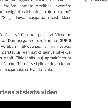
kšstatu kā organizēt iekšējo risku analīzi
grupu vadītāji
s vērojām pamata drošības inventāra
 navigācijas tehnoloģiju pielietojumu”,
“Sēlijas laivas” sacīja par meistarklasē
anās ir vērtīga pati par sevi. Viena no
 Dace Damberga no uzņēmuma SUPfit
ērtībām ir tīklošanās. Tā ir gan iespēja
pārstāvjus, gan satikt jaunus cilvēkus,
s dabā. Tīklošanās ļauj apmainīties ar
zināšanām. Tā mēs visi pilnveidojamies un
m pieejamāku un kvalitatīvāku.”
ises atskata video