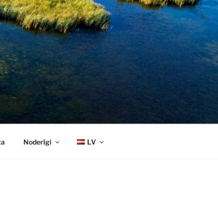
ta
Noderīgi
LV