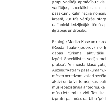
grupu vadītāju apmācību cikls,
vadītājus, speciālistus un i
pasākumu kulminācija norisinā
krastā, kur trīs vērtīgās, sta
dalībnieki iedziļinājās tēmās
ilgtspēju un drošību.
Ekoloģe Marika Kose un rekreā
(Reeda Tuule-Fjodorov) no I
dabas tūrisma aktivitā
izpēti. Speciālistes vadīja me
prakse”. Ar meistarklasē gūt
Auziņš: “Katram pasākumam, kat
mēs to neredzam vai arī nevēla
aktīvi un brīvi, tomēr, kas p
mūs iepazīstināja ar teoriju, k
mūsu ietekmi uz vidi. Tas lika
izpratni par mūsu darbību “pē