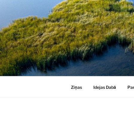
Doties
uz
saturu
Ziņas
Idejas Dabā
Pa