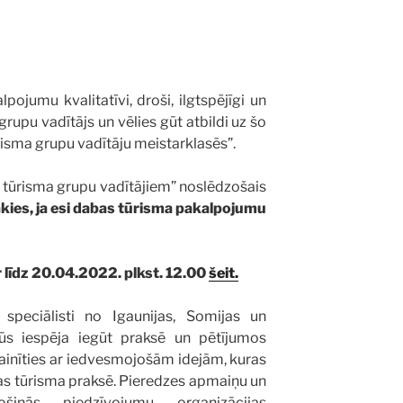
ojumu kvalitatīvi, droši, ilgtspējīgi un
grupu vadītājs un vēlies gūt atbildi uz šo
risma grupu vadītāju meistarklasēs”.
 tūrisma grupu vadītājiem” noslēdzošais
kies, ja esi dabas tūrisma pakalpojumu
 līdz 20.04.2022. plkst. 12.00
šeit.
 speciālisti no Igaunijas, Somijas un
 būs iespēja iegūt praksē un pētījumos
inīties ar iedvesmojošām idejām, kuras
as tūrisma praksē. Pieredzes apmaiņu un
šinās piedzīvojumu organizācijas