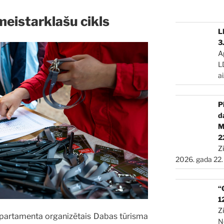
meistarklašu cikls
L
3
A
L
a
P
d
2
Z
2026. gada 22.
“
1
Z
epartamenta organizētais Dabas tūrisma
N