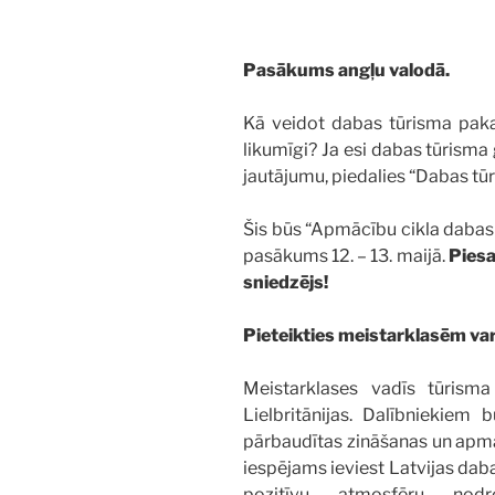
Pasākums angļu valodā.
Kā veidot dabas tūrisma pakalp
likumīgi? Ja esi dabas tūrisma 
jautājumu, piedalies “Dabas tū
Šis būs “Apmācību cikla dabas
pasākums 12. – 13. maijā.
Piesa
sniedzējs!
Pieteikties meistarklasēm var
Meistarklases vadīs tūrisma
Lielbritānijas. Dalībniekiem
pārbaudītas zināšanas un apma
iespējams ieviest Latvijas dab
pozitīvu atmosfēru nodro