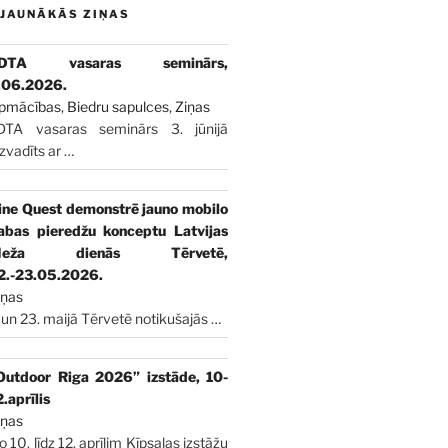
JAUNĀKĀS ZIŅAS
DTA vasaras seminārs,
.06.2026.
pmācības
,
Biedru sapulces
,
Ziņas
DTA vasaras seminārs 3. jūnijā
izvadīts ar
…
ine Quest demonstrē jauno mobilo
abas pieredžu konceptu Latvijas
Meža dienās Tērvetē,
2.-23.05.2026.
iņas
 un 23. maijā Tērvetē notikušajās
…
Outdoor Riga 2026” izstāde, 10-
2.aprīlis
iņas
o 10. līdz 12. aprīlim Ķīpsalas izstāžu