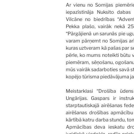
Ar vienu no Somijas piemēr
iepazīstināja Nuksito dabas
Vilcāne no biedrības “Adven
Pekka plašo, vairāk nekā 25 
“Pārgājienā un sarunās pie ug
varam pārņemt no Somijas arī š
kuras uztveram kā pašas par sev
pērle, ko mums noteikti būtu v
piemēram, sēņošanu, ogošanu, 
mūs vairāk sadarboties savā st
kopējo tūrisma piedāvājuma jau
Meistarklasi “Drošība ūden
Ungārijas. Gaspars ir instr
starptautiskajā airēšanas fede
airēšanas drošības apmācību 
kārtībā katru darba stundu, tom
Apmācības deva ieskatu dro