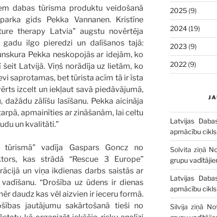
iem dabas tūrisma produktu veidošanā
2025
(9)
 parka gids Pekka Vannanen. Kristīne
2024
(19)
ture therapy Latvia” augstu novērtēja
gadu ilgo pieredzi un dalīšanos tajā:
2023
(9)
unskura Pekka neskopojās ar idejām, ko
2022
(9)
eit Latvijā. Viņš norādīja uz lietām, ko
i saprotamas, bet tūrista acīm tā ir īsta
ērts izcelt un iekļaut savā piedāvājumā,
J
dažādu zālīšu lasīšanu. Pekka aicināja
arpā, apmainīties ar zināšanām, lai celtu
Latvijas Daba
du un kvalitāti.”
apmācību cikls
s tūrismā” vadīja Gaspars Goncz no
Solvita
ziņā
No
uktors, kas strādā “Rescue 3 Europe”
grupu vadītāji
rācijā un viņa ikdienas darbs saistās ar
Latvijas Daba
vadīšanu. “Drošība uz ūdens ir dienas
apmācību cikls
ēr daudz kas vēl aizvien ir ieceru formā.
šības jautājumu sakārtošanā tieši no
Silvija
ziņā
No