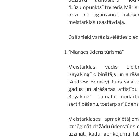
“Lūzumpunkts” treneris Māris
brīži pie ugunskura, tīklo
meistarklašu sastāvdaļa.
Dalībnieki varēs izvēlēties pie
“Nianses ūdens tūrismā”
Meistarklasi vadīs Liel
Kayaking” dibinātājs un airēš
(Andrew Bonney), kurš šajā j
gadus un airēšanas attīstību
Kayaking” pamatā nodarb
sertificēšanu, tostarp arī ūden
Meistarklases apmeklētājiem
izmēģināt dažādu ūdenstūrisma
uzzināt, kādu aprīkojumu l