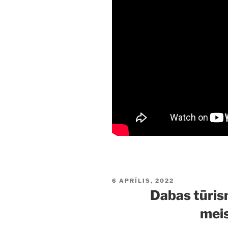
PUBLICĒTS
6 APRĪLIS, 2022
Dabas tūris
meis