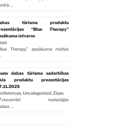
entrā
…
abas tūrisma produktu
rezentācijas “Blue Therapy”
asākuma ietvaros
iņas
Blue Therapy” pasākuma mērķis
…
auno dabas tūrisma sadarbības
īkla produktu prezentācijas
7.11.2025
onferences
,
Uncategorized
,
Ziņas
7.novembrī norisinājās
dabas
…