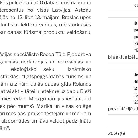
 kas pulcēja ap 500 dabas tūrisma grupu
c
nteresentus no visas Latvijas. Astoņu
jās no 12. līdz 13. maijam Braslas upes
D
rptautisku lektoru vadītās, meistarklasēs
p
 par dabas tūrisma produktu veidošanu,
p
Z
“
cijas speciāliste Reeda Tūle-Fjodorova
bija aktualizēt
gaunijas nodarbojas ar rekreācijas un
šu ekoloģisko seku iznātnisko
J
istarklasi “Ilgtspējīgs dabas tūrisms un
t
ajām atziņām dalās dabas gids Rolands
2
rai aktivitātei ir ietekme uz dabu. Bieži
K
mies redzēt. Mēs gribam justies labi, būt
2
aliek pēc mums? Marika un viņas kolēģe
prezentācijās 
ā arī mēs paši praksē testējām un mērījām
 aizdomāties un ļāva veidot padziļinātu
dām”.
2026
(6)