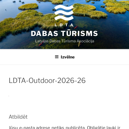
Doties
uz
saturu
DABAS TŪRISMS
Latvijas Dabas Tūrisma Asociācija
Izvēlne
LDTA-Outdoor-2026-26
Atbildēt
Jūsu e-pasta adrese netiks publicēta.
Obligātie lauki ir