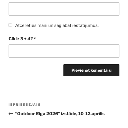
Atcerēties mani un saglabāt iestatījumus.
Cik ir 3 + 4?
*
Ziņu
Iepriekšējā
IEPRIEKŠĒJAIS
izvēlne
ziņa:
“Outdoor Riga 2026” izstāde, 10-12.aprīlis