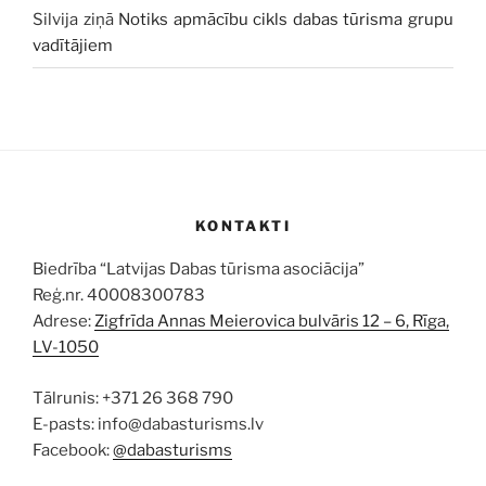
Silvija
ziņā
Notiks apmācību cikls dabas tūrisma grupu
vadītājiem
KONTAKTI
Biedrība “Latvijas Dabas tūrisma asociācija”
Reģ.nr. 40008300783
Adrese:
Zigfrīda Annas Meierovica bulvāris 12 – 6, Rīga,
LV-1050
Tālrunis: +371 26 368 790
E-pasts: info@dabasturisms.lv
Facebook:
@dabasturisms