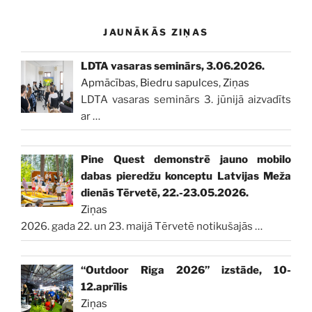
JAUNĀKĀS ZIŅAS
LDTA vasaras seminārs, 3.06.2026.
Apmācības
,
Biedru sapulces
,
Ziņas
LDTA vasaras seminārs 3. jūnijā aizvadīts
ar
…
Pine Quest demonstrē jauno mobilo
dabas pieredžu konceptu Latvijas Meža
dienās Tērvetē, 22.-23.05.2026.
Ziņas
2026. gada 22. un 23. maijā Tērvetē notikušajās
…
“Outdoor Riga 2026” izstāde, 10-
12.aprīlis
Ziņas