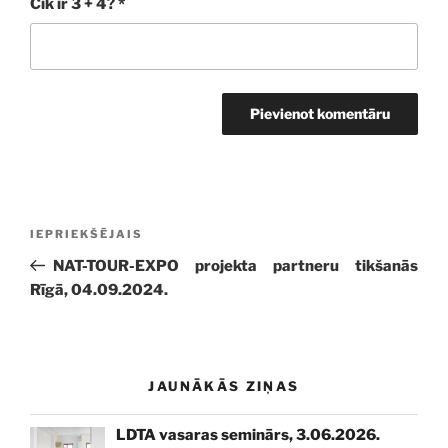
Cik ir 3 + 4?
*
Ziņu
Iepriekšējā
IEPRIEKŠĒJAIS
izvēlne
ziņa:
NAT-TOUR-EXPO projekta partneru tikšanās
Rīgā, 04.09.2024.
JAUNĀKĀS ZIŅAS
LDTA vasaras seminārs, 3.06.2026.