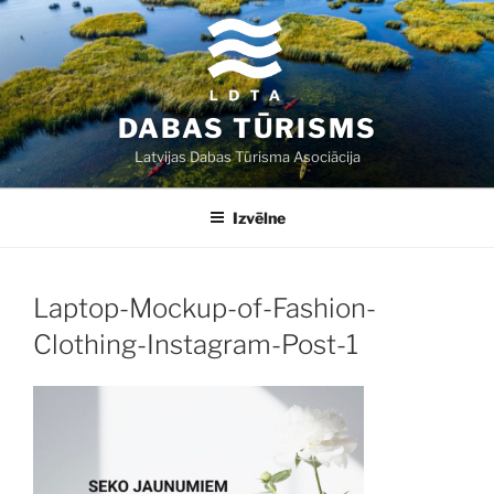
Doties
uz
saturu
DABAS TŪRISMS
Latvijas Dabas Tūrisma Asociācija
Izvēlne
Laptop-Mockup-of-Fashion-
Clothing-Instagram-Post-1