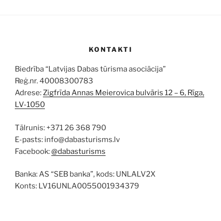
KONTAKTI
Biedrība “Latvijas Dabas tūrisma asociācija”
Reģ.nr. 40008300783
Adrese:
Zigfrīda Annas Meierovica bulvāris 12 – 6, Rīga,
LV-1050
Tālrunis: +371 26 368 790
E-pasts: info@dabasturisms.lv
Facebook:
@dabasturisms
Banka: AS “SEB banka”, kods: UNLALV2X
Konts: LV16UNLA0055001934379