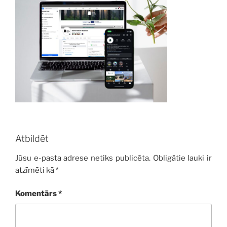
Atbildēt
Jūsu e-pasta adrese netiks publicēta.
Obligātie lauki ir
atzīmēti kā
*
Komentārs
*