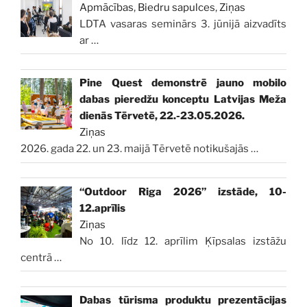
Apmācības
,
Biedru sapulces
,
Ziņas
LDTA vasaras seminārs 3. jūnijā aizvadīts
ar
…
Pine Quest demonstrē jauno mobilo
dabas pieredžu konceptu Latvijas Meža
dienās Tērvetē, 22.-23.05.2026.
Ziņas
2026. gada 22. un 23. maijā Tērvetē notikušajās
…
“Outdoor Riga 2026” izstāde, 10-
12.aprīlis
Ziņas
No 10. līdz 12. aprīlim Ķīpsalas izstāžu
centrā
…
Dabas tūrisma produktu prezentācijas