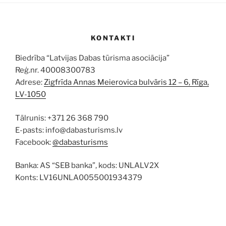
KONTAKTI
Biedrība “Latvijas Dabas tūrisma asociācija”
Reģ.nr. 40008300783
Adrese:
Zigfrīda Annas Meierovica bulvāris 12 – 6, Rīga,
LV-1050
Tālrunis: +371 26 368 790
E-pasts: info@dabasturisms.lv
Facebook:
@dabasturisms
Banka: AS “SEB banka”, kods: UNLALV2X
Konts: LV16UNLA0055001934379