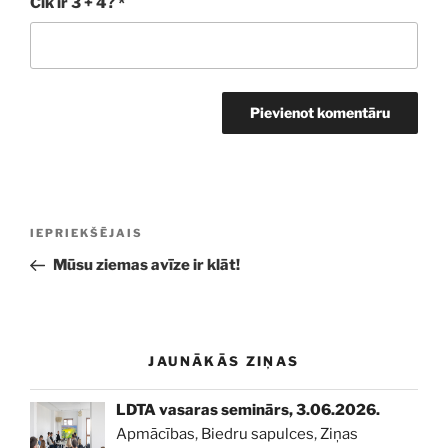
Cik ir 3 + 4?
*
Ziņu
Iepriekšējā
IEPRIEKŠĒJAIS
izvēlne
ziņa:
Mūsu ziemas avīze ir klāt!
JAUNĀKĀS ZIŅAS
LDTA vasaras seminārs, 3.06.2026.
Apmācības
,
Biedru sapulces
,
Ziņas