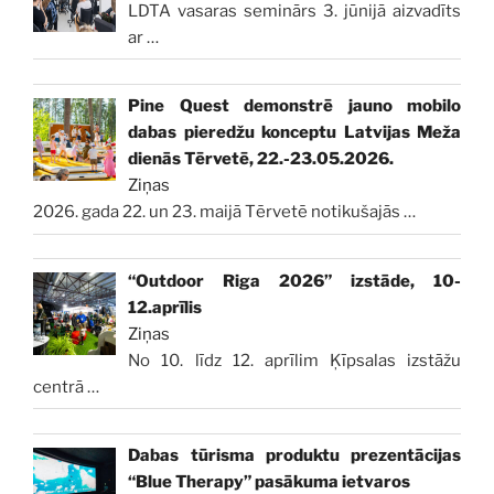
LDTA vasaras seminārs 3. jūnijā aizvadīts
ar
…
Pine Quest demonstrē jauno mobilo
dabas pieredžu konceptu Latvijas Meža
dienās Tērvetē, 22.-23.05.2026.
Ziņas
2026. gada 22. un 23. maijā Tērvetē notikušajās
…
“Outdoor Riga 2026” izstāde, 10-
12.aprīlis
Ziņas
No 10. līdz 12. aprīlim Ķīpsalas izstāžu
centrā
…
Dabas tūrisma produktu prezentācijas
“Blue Therapy” pasākuma ietvaros