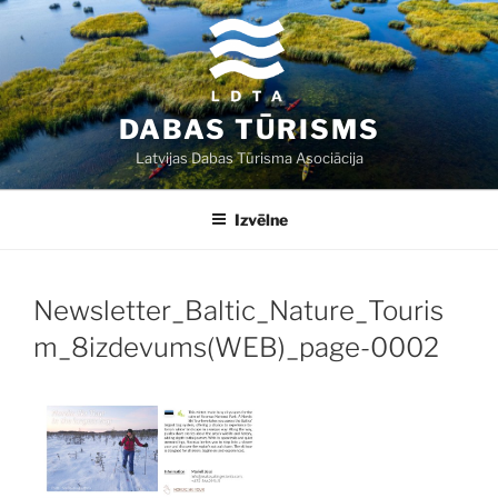
Doties
uz
saturu
DABAS TŪRISMS
Latvijas Dabas Tūrisma Asociācija
Izvēlne
Newsletter_Baltic_Nature_Touris
m_8izdevums(WEB)_page-0002