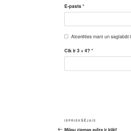
E-pasts
*
Atcerēties mani un saglabāt 
Cik ir 3 + 4?
*
Ziņu
Iepriekšējā
IEPRIEKŠĒJAIS
izvēlne
ziņa:
Mūsu ziemas avīze ir klāt!