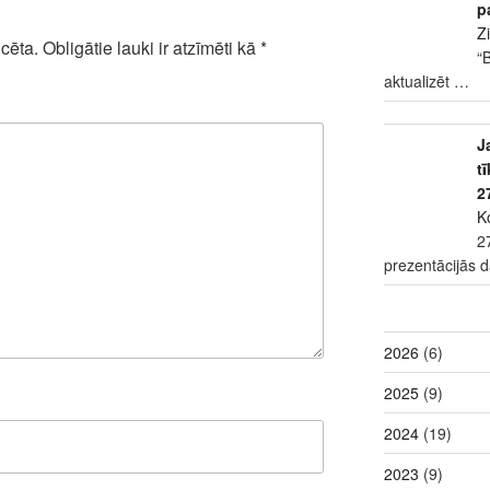
p
Z
cēta.
Obligātie lauki ir atzīmēti kā
*
“
aktualizēt
…
J
t
2
K
2
prezentācijās 
2026
(6)
2025
(9)
2024
(19)
2023
(9)