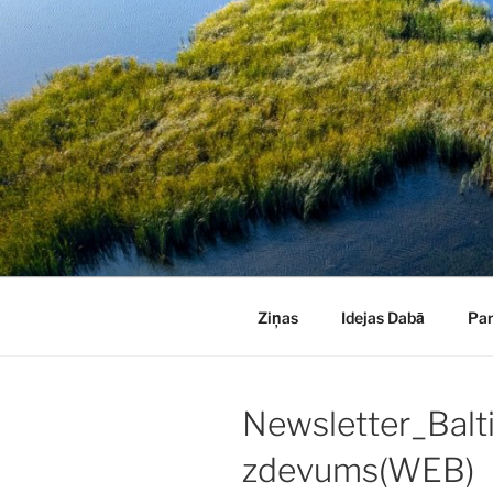
Doties
uz
saturu
Ziņas
Idejas Dabā
Pa
Newsletter_Balt
zdevums(WEB)