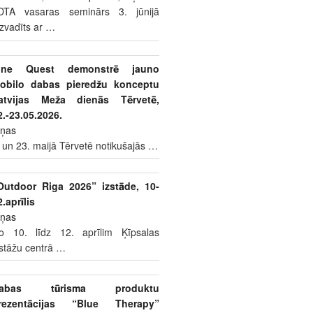
DTA vasaras seminārs 3. jūnijā
izvadīts ar
…
ine Quest demonstrē jauno
obilo dabas pieredžu konceptu
atvijas Meža dienās Tērvetē,
2.-23.05.2026.
iņas
 un 23. maijā Tērvetē notikušajās
…
Outdoor Riga 2026” izstāde, 10-
2.aprīlis
iņas
o 10. līdz 12. aprīlim Ķīpsalas
zstāžu centrā
…
abas tūrisma produktu
rezentācijas “Blue Therapy”