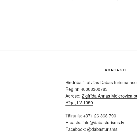
KONTAKTI
Biedrība “Latvijas Dabas tūrisma asoc
Reģ.nr. 40008300783
Adrese:
Zigfrīda Annas Meierovica bu
Rīga, LV-1050
Tālrunis: +371 26 368 790
E-pasts: info@dabasturisms.lv
Facebook:
@dabasturisms