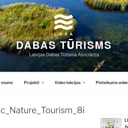
DABAS TŪRISMS
Latvijas Dabas Tūrisma Asociācija
r mums
Projekti
Video lekcijas
Pieteikuma anke
ic_Nature_Tourism_8i
L
A