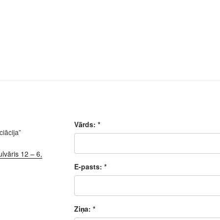
Vārds: *
iācija”
lvāris 12 – 6,
E-pasts: *
Ziņa: *