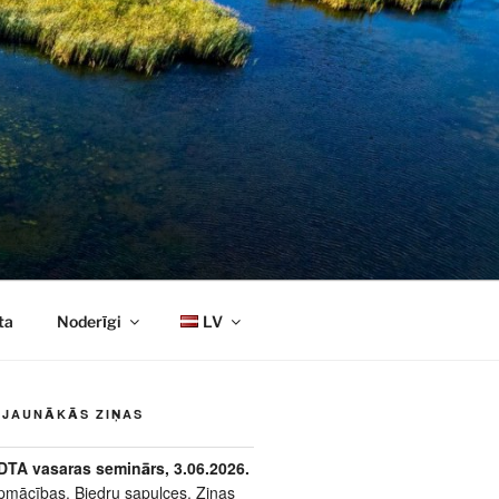
ta
Noderīgi
LV
JAUNĀKĀS ZIŅAS
DTA vasaras seminārs, 3.06.2026.
pmācības
,
Biedru sapulces
,
Ziņas