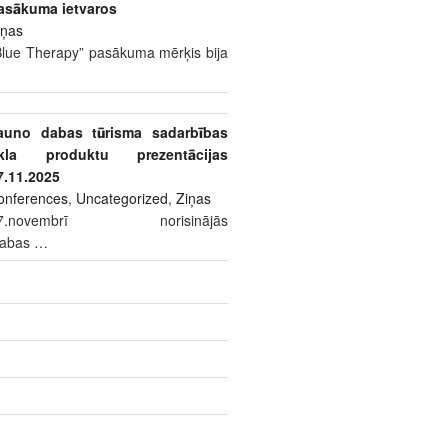
asākuma ietvaros
iņas
Blue Therapy” pasākuma mērķis bija
auno dabas tūrisma sadarbības
īkla produktu prezentācijas
7.11.2025
onferences
,
Uncategorized
,
Ziņas
7.novembrī norisinājās
dabas
…