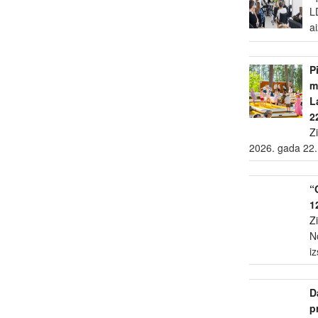
L
a
P
m
L
2
Z
2026. gada 22.
“
1
Z
N
i
D
p