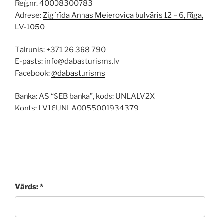
Reģ.nr. 40008300783
Adrese:
Zigfrīda Annas Meierovica bulvāris 12 – 6, Rīga,
LV-1050
Tālrunis: +371 26 368 790
E-pasts: info@dabasturisms.lv
Facebook:
@dabasturisms
Banka: AS “SEB banka”, kods: UNLALV2X
Konts: LV16UNLA0055001934379
Vārds: *