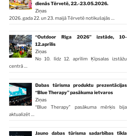
dienās Tērvetē, 22.-23.05.2026.
Ziņas
2026. gada 22. un 23. maijā Tērvetē notikušajās
…
“Outdoor Riga 2026” izstāde, 10-
12.aprīlis
Ziņas
No 10. līdz 12. aprīlim Ķīpsalas izstāžu
centrā
…
Dabas tūrisma produktu prezentācijas
“Blue Therapy” pasākuma ietvaros
Ziņas
“Blue Therapy” pasākuma mērķis bija
aktualizēt
…
Jauno dabas tūrisma sadarbības tīkla