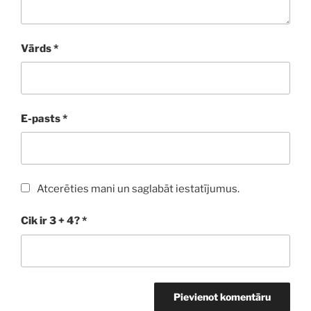
Vārds
*
E-pasts
*
Atcerēties mani un saglabāt iestatījumus.
Cik ir 3 + 4?
*