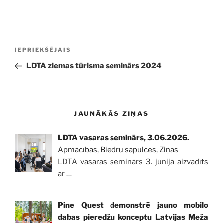
Ziņu
Iepriekšējā
IEPRIEKŠĒJAIS
izvēlne
ziņa:
LDTA ziemas tūrisma seminārs 2024
JAUNĀKĀS ZIŅAS
LDTA vasaras seminārs, 3.06.2026.
Apmācības
,
Biedru sapulces
,
Ziņas
LDTA vasaras seminārs 3. jūnijā aizvadīts
ar
…
Pine Quest demonstrē jauno mobilo
dabas pieredžu konceptu Latvijas Meža