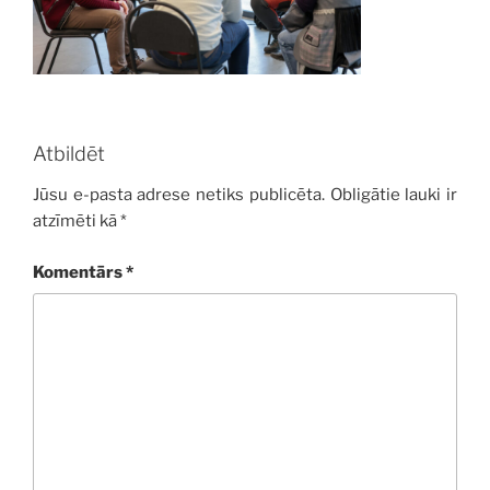
Atbildēt
Jūsu e-pasta adrese netiks publicēta.
Obligātie lauki ir
atzīmēti kā
*
Komentārs
*