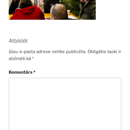
Atbildēt
Jūsu e-pasta adrese netiks publicēta.
Obligātie lauki ir
atzīmēti kā
*
Komentārs
*