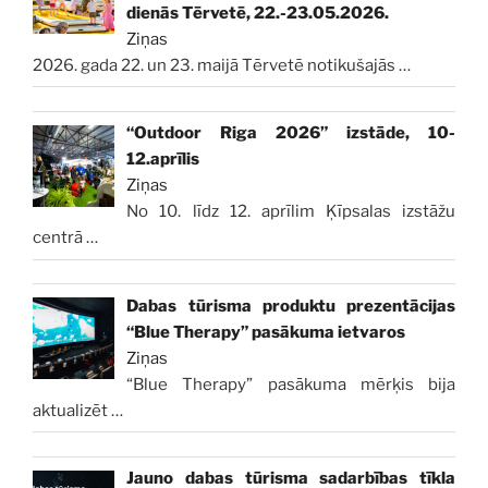
dienās Tērvetē, 22.-23.05.2026.
Ziņas
2026. gada 22. un 23. maijā Tērvetē notikušajās
…
“Outdoor Riga 2026” izstāde, 10-
12.aprīlis
Ziņas
No 10. līdz 12. aprīlim Ķīpsalas izstāžu
centrā
…
Dabas tūrisma produktu prezentācijas
“Blue Therapy” pasākuma ietvaros
Ziņas
“Blue Therapy” pasākuma mērķis bija
aktualizēt
…
Jauno dabas tūrisma sadarbības tīkla