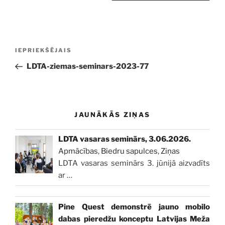
Ziņu
Iepriekšējā
IEPRIEKŠĒJAIS
izvēlne
ziņa:
LDTA-ziemas-seminars-2023-77
JAUNĀKĀS ZIŅAS
LDTA vasaras seminārs, 3.06.2026.
Apmācības
,
Biedru sapulces
,
Ziņas
LDTA vasaras seminārs 3. jūnijā aizvadīts
ar
…
Pine Quest demonstrē jauno mobilo
dabas pieredžu konceptu Latvijas Meža