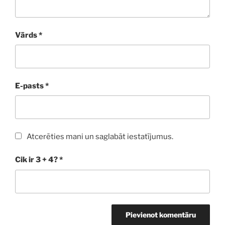
Vārds
*
E-pasts
*
Atcerēties mani un saglabāt iestatījumus.
Cik ir 3 + 4?
*