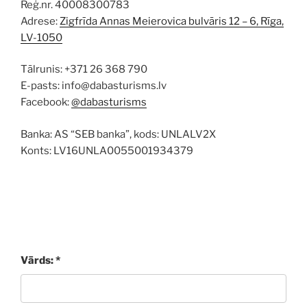
Reģ.nr. 40008300783
Adrese:
Zigfrīda Annas Meierovica bulvāris 12 – 6, Rīga,
LV-1050
Tālrunis: +371 26 368 790
E-pasts: info@dabasturisms.lv
Facebook:
@dabasturisms
Banka: AS “SEB banka”, kods: UNLALV2X
Konts: LV16UNLA0055001934379
Vārds: *