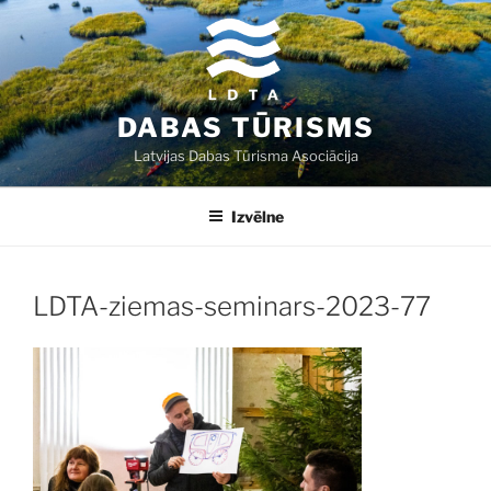
Doties
uz
saturu
DABAS TŪRISMS
Latvijas Dabas Tūrisma Asociācija
Izvēlne
LDTA-ziemas-seminars-2023-77