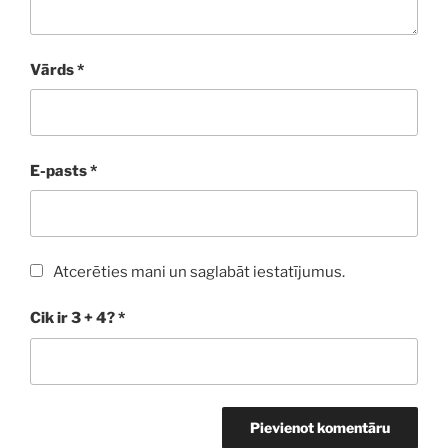
Vārds
*
E-pasts
*
Atcerēties mani un saglabāt iestatījumus.
Cik ir 3 + 4?
*