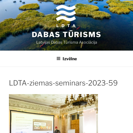
Doties
uz
saturu
DABAS TŪRISMS
Latvijas Dabas Tūrisma Asociācija
Izvēlne
LDTA-ziemas-seminars-2023-59