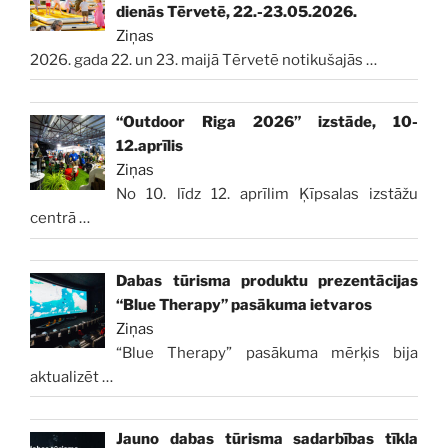
dienās Tērvetē, 22.-23.05.2026.
Ziņas
2026. gada 22. un 23. maijā Tērvetē notikušajās
…
“Outdoor Riga 2026” izstāde, 10-
12.aprīlis
Ziņas
No 10. līdz 12. aprīlim Ķīpsalas izstāžu
centrā
…
Dabas tūrisma produktu prezentācijas
“Blue Therapy” pasākuma ietvaros
Ziņas
“Blue Therapy” pasākuma mērķis bija
aktualizēt
…
Jauno dabas tūrisma sadarbības tīkla