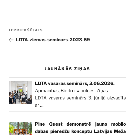
Ziņu
Iepriekšējā
IEPRIEKŠĒJAIS
izvēlne
ziņa:
LDTA-ziemas-seminars-2023-59
JAUNĀKĀS ZIŅAS
LDTA vasaras seminārs, 3.06.2026.
Apmācības
,
Biedru sapulces
,
Ziņas
LDTA vasaras seminārs 3. jūnijā aizvadīts
ar
…
Pine Quest demonstrē jauno mobilo
dabas pieredžu konceptu Latvijas Meža