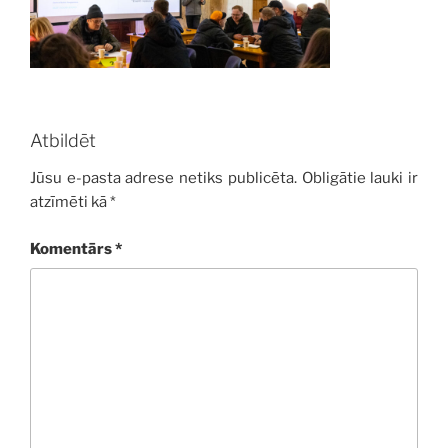
Atbildēt
Jūsu e-pasta adrese netiks publicēta.
Obligātie lauki ir
atzīmēti kā
*
Komentārs
*