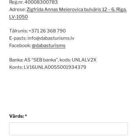
Reģ.nr. 40008300783
Adrese:
Zigfrīda Annas Meierovica bulvāris 12 – 6, Rīga,
LV-1050
Tālrunis: +371 26 368 790
E-pasts: info@dabasturisms.lv
Facebook:
@dabasturisms
Banka: AS “SEB banka”, kods: UNLALV2X
Konts: LV16UNLA0055001934379
Vārds: *