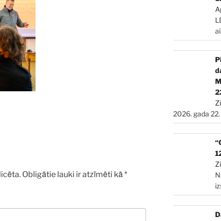
A
L
a
P
d
2
Z
2026. gada 22.
“
1
Z
icēta.
Obligātie lauki ir atzīmēti kā
*
N
i
D