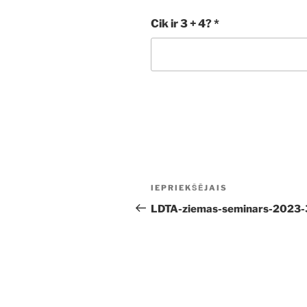
Cik ir 3 + 4?
*
Ziņu
Iepriekšējā
IEPRIEKŠĒJAIS
izvēlne
ziņa:
LDTA-ziemas-seminars-2023-