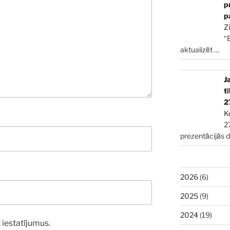
p
p
Z
“
aktualizēt
…
J
t
2
K
2
prezentācijās 
2026
(6)
2025
(9)
2024
(19)
 iestatījumus.