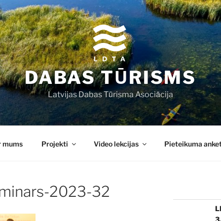
DABAS TŪRISMS
Latvijas Dabas Tūrisma Asociācija
r mums
Projekti
Video lekcijas
Pieteikuma anke
minars-2023-32
L
3