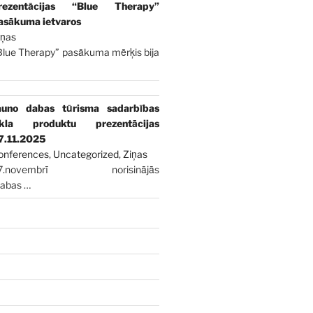
rezentācijas “Blue Therapy”
asākuma ietvaros
iņas
Blue Therapy” pasākuma mērķis bija
auno dabas tūrisma sadarbības
īkla produktu prezentācijas
7.11.2025
onferences
,
Uncategorized
,
Ziņas
7.novembrī norisinājās
dabas
…