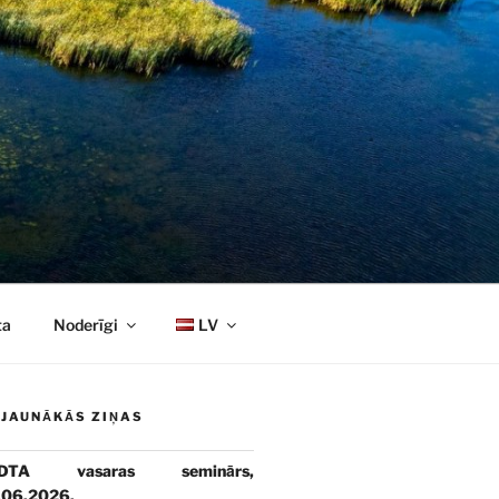
ta
Noderīgi
LV
JAUNĀKĀS ZIŅAS
DTA vasaras seminārs,
.06.2026.