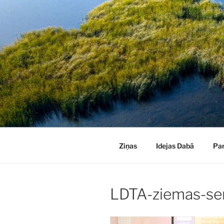
Doties
uz
saturu
Ziņas
Idejas Dabā
Pa
LDTA-ziemas-se