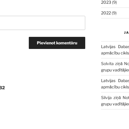
2023
(9)
2022
(9)
J
Latvijas Daba
apmācību cikls
Solvita
ziņā
No
grupu vadītāji
Latvijas Daba
apmācību cikls
32
Silvija
ziņā
Not
grupu vadītāji