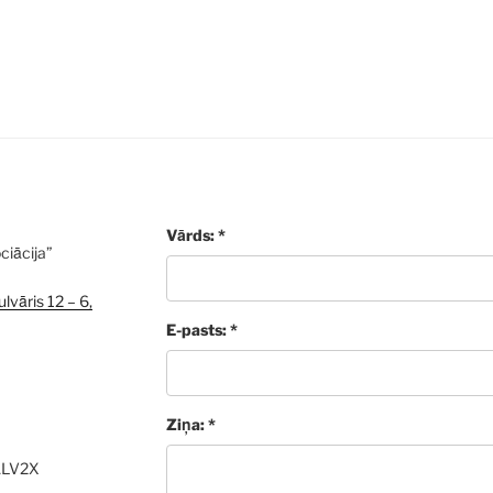
Vārds: *
ciācija”
lvāris 12 – 6,
E-pasts: *
Ziņa: *
ALV2X