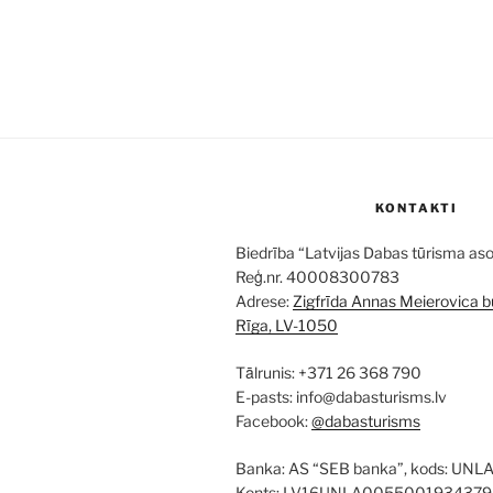
KONTAKTI
Biedrība “Latvijas Dabas tūrisma aso
Reģ.nr. 40008300783
Adrese:
Zigfrīda Annas Meierovica bu
Rīga, LV-1050
Tālrunis: +371 26 368 790
E-pasts: info@dabasturisms.lv
Facebook:
@dabasturisms
Banka: AS “SEB banka”, kods: UNL
Konts: LV16UNLA0055001934379