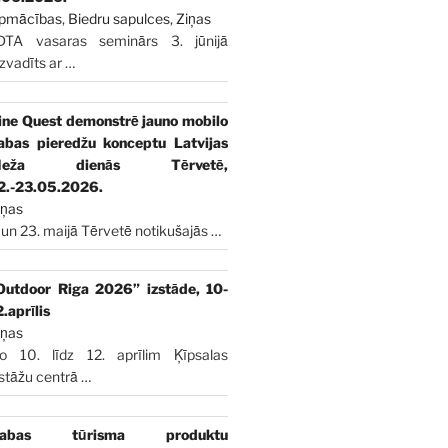
pmācības
,
Biedru sapulces
,
Ziņas
DTA vasaras seminārs 3. jūnijā
izvadīts ar
…
ine Quest demonstrē jauno mobilo
abas pieredžu konceptu Latvijas
Meža dienās Tērvetē,
2.-23.05.2026.
iņas
 un 23. maijā Tērvetē notikušajās
…
Outdoor Riga 2026” izstāde, 10-
2.aprīlis
iņas
o 10. līdz 12. aprīlim Ķīpsalas
zstāžu centrā
…
abas tūrisma produktu