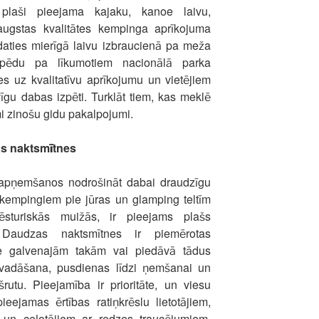
 plaši pieejama kajaku, kanoe laivu,
augstas kvalitātes kempinga aprīkojuma
daties mierīgā laivu izbraucienā pa meža
ipēdu pa līkumotiem nacionālā parka
ies uz kvalitatīvu aprīkojumu un vietējiem
vīgu dabas izpēti. Turklāt tiem, kas meklē
ami zinošu gidu pakalpojumi.
as naktsmītnes
 apņemšanos nodrošināt dabai draudzīgu
kempingiem pie jūras un glamping teltīm
sturiskās muižās, ir pieejams plašs
 Daudzas naktsmītnes ir piemērotas
pie galvenajām takām vai piedāvā tādus
vadāšana, pusdienas līdzi ņemšanai un
šrutu. Pieejamība ir prioritāte, un viesu
ejamas ērtības ratiņkrēslu lietotājiem,
n ceļotājiem ar redzes traucējumiem.