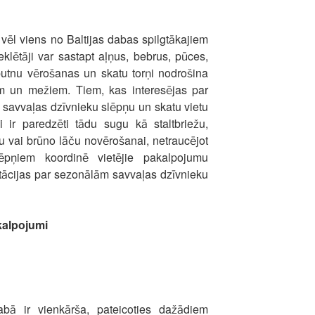
vēl viens no Baltijas dabas spilgtākajiem
ētāji var sastapt aļņus, bebrus, pūces,
utnu vērošanas un skatu torņi nodrošina
em un mežiem. Tiem, kas interesējas par
s savvaļas dzīvnieku slēpņu un skatu vietu
ņi ir paredzēti tādu sugu kā staltbriežu,
 vai brūno lāču novērošanai, netraucējot
lēpņiem koordinē vietējie pakalpojumu
ltācijas par sezonālām savvaļas dzīvnieku
kalpojumi
abā ir vienkārša, pateicoties dažādiem