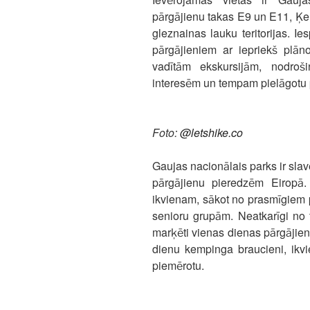
pārgājienu takas E9 un E11, Ķemer
gleznainas lauku teritorijas. I
pārgājieniem ar iepriekš plāno
vadītām ekskursijām, nodroš
interesēm un tempam pielāgotu 
Foto:
@letshike.co
Gaujas nacionālais parks ir sla
pārgājienu pieredzēm Eiropā.
ikvienam, sākot no prasmīgiem 
senioru grupām. Neatkarīgi no t
marķēti vienas dienas pārgājien
dienu kempinga braucieni, ikvi
piemērotu.