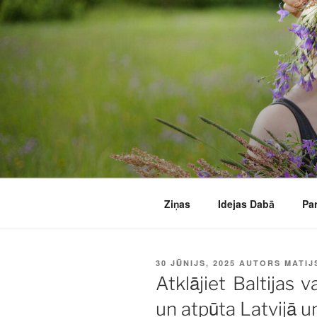
Doties
uz
saturu
Ziņas
Idejas Dabā
Pa
PUBLICĒTS
30 JŪNIJS, 2025
AUTORS
MATIJ
Atklājiet Baltijas 
un atpūta Latvijā u