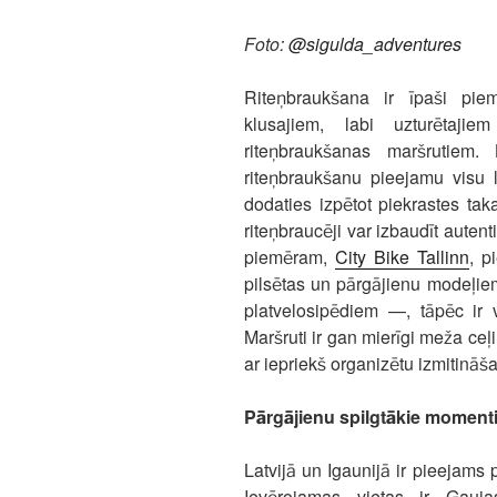
Foto:
@sigulda_adventures
Riteņbraukšana ir īpaši piem
klusajiem, labi uzturētaji
riteņbraukšanas maršrutiem.
riteņbraukšanu pieejamu visu l
dodaties izpētot piekrastes ta
riteņbraucēji var izbaudīt aute
piemēram,
City Bike Tallinn
, p
pilsētas un pārgājienu modeļie
platvelosipēdiem —, tāpēc ir 
Maršruti ir gan mierīgi meža ceļi
ar iepriekš organizētu izmitinā
Pārgājienu spilgtākie moment
Latvijā un Igaunijā ir pieejams 
Ievērojamas vietas ir Gauja