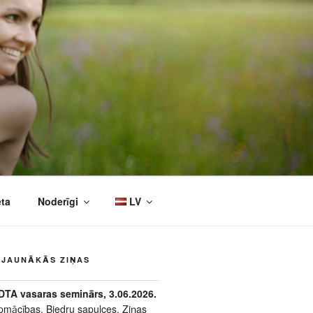
eta
Noderīgi
LV
JAUNĀKĀS ZIŅAS
DTA vasaras seminārs, 3.06.2026.
pmācības
,
Biedru sapulces
,
Ziņas