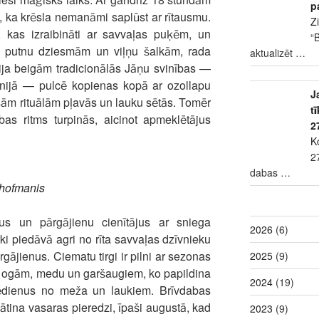
p
s, ka krēsla nemanāmi saplūst ar rītausmu.
Z
i, kas izraibināti ar savvaļas puķēm, un
“
ar putnu dziesmām un viļņu šalkām, rada
aktualizēt
…
nija beigām tradicionālās Jāņu svinības —
unijā — pulcē kopienas kopā ar ozollapu
J
ām rituālām pļavās un lauku sētās. Tomēr
t
s ritms turpinās, aicinot apmeklētājus
2
K
2
dabas
…
hofmanis
jus un pārgājienu cienītājus ar sniega
2026
(6)
ki piedāvā agri no rīta savvaļas dzīvnieku
gājienus. Ciematu tirgi ir pilni ar sezonas
2025
(9)
 ogām, medu un garšaugiem, ko papildina
2024
(19)
 ēdienus no meža un laukiem. Brīvdabas
ātina vasaras pieredzi, īpaši augustā, kad
2023
(9)