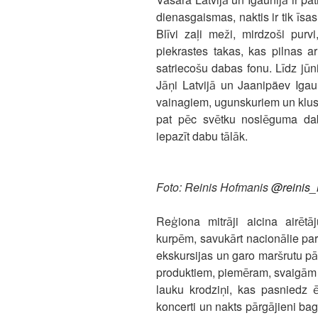
dienasgaismas, naktis ir tik īsa
Blīvi zaļi meži, mirdzoši purv
piekrastes takas, kas pilnas 
satriecošu dabas fonu. Līdz jū
Jāņi Latvijā un Jaanipäev Iga
vainagiem, ugunskuriem un klus
pat pēc svētku noslēguma daba
iepazīt dabu tālāk.
Foto: Reinis Hofmanis
@reinis_
Reģiona mitrāji aicina airētā
kurpēm, savukārt nacionālie par
ekskursijas un garo maršrutu pār
produktiem, piemēram, svaigām
lauku krodziņi, kas pasniedz
koncerti un nakts pārgājieni bag