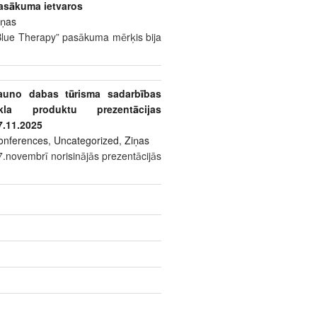
asākuma ietvaros
iņas
Blue Therapy” pasākuma mērķis bija
auno dabas tūrisma sadarbības
īkla produktu prezentācijas
7.11.2025
onferences
,
Uncategorized
,
Ziņas
7.novembrī norisinājās prezentācijās