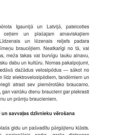
ērota Igaunijā un Latvijā, pateicoties
em ceļiem un plašajam ainaviskajiem
 Līdzenais un lēzenais reljefs padara
īmeņu braucējiem. Neatkarīgi no tā, vai
kas, meža takas vai burvīgu lauku ainavu,
ntisku dabu un kultūru. Nomas pakalpojumi,
iedāvā dažādus velosipēdus — sākot no
m līdz elektrovelosipēdiem, tandēmiem un
viegli atrast sev piemērotāko braucamo.
, gan vairāku dienu braucieni gar piekrasti
šanu un prāmju braucieniem.
i un savvaļas dzīvnieku vērošana
plašs gidu un pašvadītu pārgājienu klāsts.
s nacionālais parks, garās distances