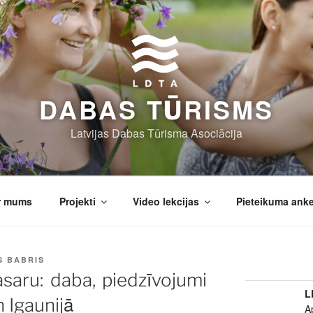
DABAS TŪRISMS
Latvijas Dabas Tūrisma Asociācija
r mums
Projekti
Video lekcijas
Pieteikuma ank
S BABRIS
vasaru: daba, piedzīvojumi
L
n Igaunijā
A