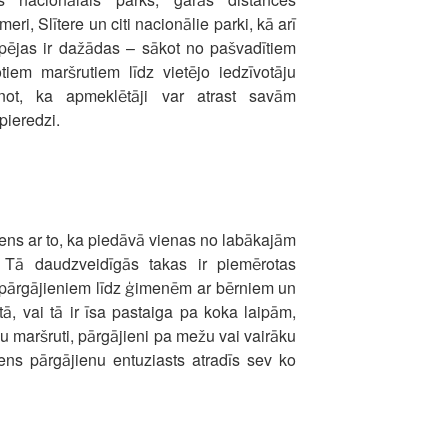
i, Slītere un citi nacionālie parki, kā arī
espējas ir dažādas – sākot no pašvadītiem
tiem maršrutiem līdz vietējo iedzīvotāju
inot, ka apmeklētāji var atrast savām
pieredzi.
vens ar to, ka piedāvā vienas no labākajām
 Tā daudzveidīgās takas ir piemērotas
pārgājieniem līdz ģimenēm ar bērniem un
ā, vai tā ir īsa pastaiga pa koka laipām,
u maršruti, pārgājieni pa mežu vai vairāku
ens pārgājienu entuziasts atradīs sev ko