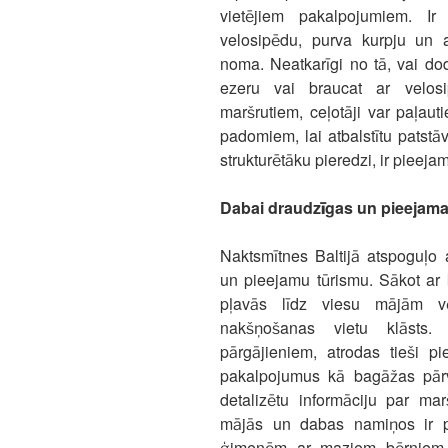
vietējiem pakalpojumiem. Ir
velosipēdu, purva kurpju un 
noma. Neatkarīgi no tā, vai do
ezeru vai braucat ar velos
maršrutiem, ceļotāji var paļaut
padomiem, lai atbalstītu patstā
strukturētāku pieredzi, ir pieej
Dabai draudzīgas un pieejam
Naktsmītnes Baltijā atspoguļo
un pieejamu tūrismu. Sākot ar 
pļavās līdz viesu mājām vē
nakšņošanas vietu klāsts.
pārgājieniem, atrodas tieši 
pakalpojumus kā bagāžas pār
detalizētu informāciju par mar
mājās un dabas namiņos ir pie
ģimenēm ar maziem bērniem u