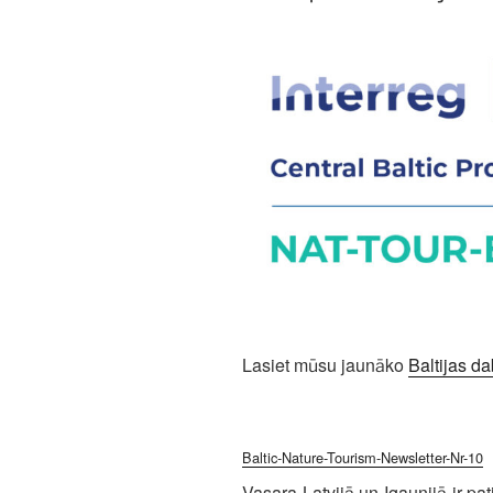
Lasiet mūsu jaunāko
Baltijas d
Baltic-Nature-Tourism-Newsletter-Nr-10
Vasara Latvijā un Igaunijā ir pa