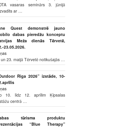
DTA vasaras seminārs 3. jūnijā
izvadīts ar
…
ine Quest demonstrē jauno
obilo dabas pieredžu konceptu
atvijas Meža dienās Tērvetē,
2.-23.05.2026.
iņas
 un 23. maijā Tērvetē notikušajās
…
Outdoor Riga 2026” izstāde, 10-
2.aprīlis
iņas
o 10. līdz 12. aprīlim Ķīpsalas
zstāžu centrā
…
abas tūrisma produktu
rezentācijas “Blue Therapy”