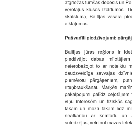
atgriežas tumšas debesis un Pe
vērotājus klusos izcirtumos. 
skaistumā, Baltijas vasara pi
atklājumus.
Pašvadīti piedzīvojumi: pārgā
Baltijas jūras reģions ir ide
piedāvājot dabas mīļotājiem
neierobežojot to ar noteiktu m
daudzveidīga savvaļas dzīvn
piemērotu pārgājieniem, put
riteņbraukšanai. Marķēti maršr
pakalpojumi palīdz ceļotājiem 
viņu interesēm un fiziskās sag
takām un meža takām līdz mit
neatkarību ar komfortu un a
sniedzējus, veicinot mazas iete