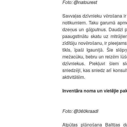
Foto:
@natourest
Savvaļas dzīvnieku vērošana ir 
notikumiem. Taku garumā apmekl
dzeņus un gājputnus. Daudzi p
paaugstinātu skatu uz mitrāji
zīdītāju novērošanu, ir pieejam
tīkls, īpaši Igaunijā. Šie slēp
mežacūku, bebru un reizēm lūšu
dzīvniekus. Piekļuvi šiem s
sniedzēji, kas sniedz arī konsu
aktivitātēm.
Inventāra noma un vietējie pa
Foto:
@360kraadi
Atpūtas plānošana Baltijas d