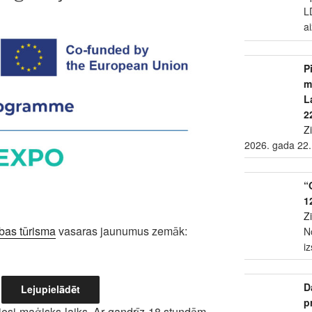
L
a
P
m
L
2
Z
2026. gada 22.
“
1
Z
abas tūrisma
vasaras jaunumus zemāk:
N
i
D
Lejupielādēt
p
tiesi maģisks laiks. Ar gandrīz 18 stundām