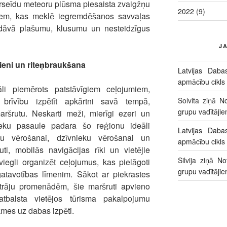
rseīdu meteoru plūsma piesaista zvaigžņu
2022
(9)
Tiem, kas meklē iegremdēšanos savvaļas
edāvā plašumu, klusumu un nesteidzīgus
J
jieni un riteņbraukšana
Latvijas Daba
apmācību cikls
āli piemērots patstāvīgiem ceļojumiem,
Solvita
ziņā
No
 brīvību izpētīt apkārtni savā tempā,
grupu vadītāji
aršrutu. Neskarti meži, mierīgi ezeri un
ieku pasaule padara šo reģionu ideāli
Latvijas Daba
nu vērošanai, dzīvnieku vērošanai un
apmācību cikls
uti, mobilās navigācijas rīki un vietējie
Silvija
ziņā
No
viegli organizēt ceļojumus, kas pielāgoti
grupu vadītāji
atavotības līmenim. Sākot ar piekrastes
rāju promenādēm, šie maršruti apvieno
tbalsta vietējos tūrisma pakalpojumu
kmes uz dabas izpēti.