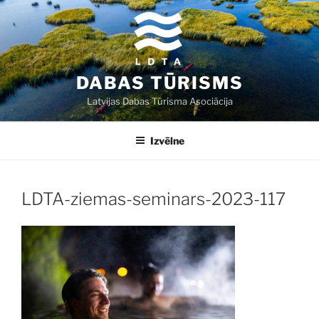
Doties
uz
saturu
DABAS TŪRISMS
Latvijas Dabas Tūrisma Asociācija
Izvēlne
LDTA-ziemas-seminars-2023-117