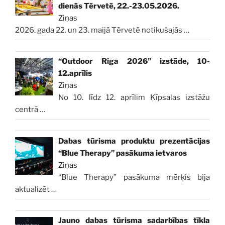
dienās Tērvetē, 22.-23.05.2026.
Ziņas
2026. gada 22. un 23. maijā Tērvetē notikušajās
…
“Outdoor Riga 2026” izstāde, 10-
12.aprīlis
Ziņas
No 10. līdz 12. aprīlim Ķīpsalas izstāžu
centrā
…
Dabas tūrisma produktu prezentācijas
“Blue Therapy” pasākuma ietvaros
Ziņas
“Blue Therapy” pasākuma mērķis bija
aktualizēt
…
Jauno dabas tūrisma sadarbības tīkla