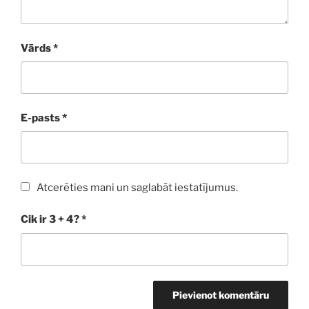
Vārds
*
E-pasts
*
Atcerēties mani un saglabāt iestatījumus.
Cik ir 3 + 4?
*