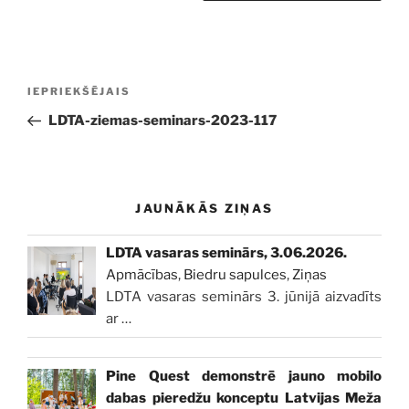
Ziņu
Iepriekšējā
IEPRIEKŠĒJAIS
izvēlne
ziņa:
LDTA-ziemas-seminars-2023-117
JAUNĀKĀS ZIŅAS
LDTA vasaras seminārs, 3.06.2026.
Apmācības
,
Biedru sapulces
,
Ziņas
LDTA vasaras seminārs 3. jūnijā aizvadīts
ar
…
Pine Quest demonstrē jauno mobilo
dabas pieredžu konceptu Latvijas Meža