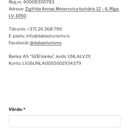
Reģ.nr. 40008300783
Adrese:
Zigfrīda Annas Meierovica bulvāris 12 – 6, Rīga,
LV-1050
Tālrunis: +371 26 368 790
E-pasts: info@dabasturisms.lv
Facebook:
@dabasturisms
Banka: AS “SEB banka”, kods: UNLALV2X
Konts: LV16UNLA0055001934379
Vārds: *