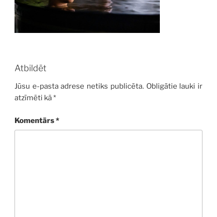
Atbildēt
Jūsu e-pasta adrese netiks publicēta.
Obligātie lauki ir
atzīmēti kā
*
Komentārs
*