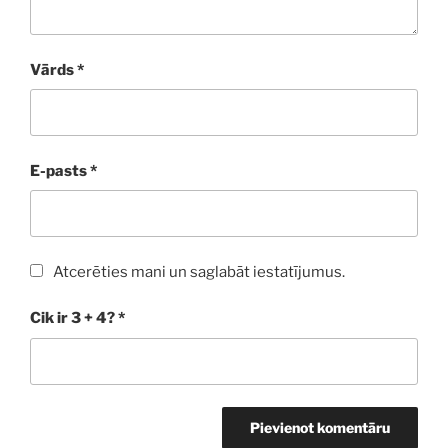
Vārds
*
E-pasts
*
Atcerēties mani un saglabāt iestatījumus.
Cik ir 3 + 4?
*