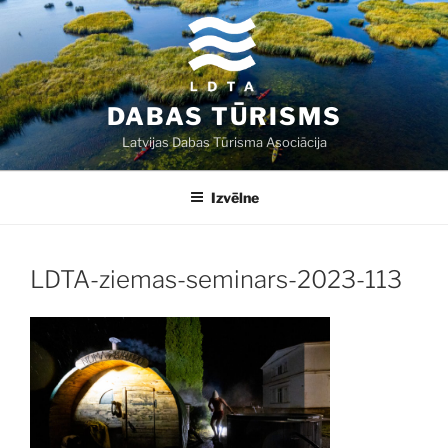
Doties
uz
saturu
DABAS TŪRISMS
Latvijas Dabas Tūrisma Asociācija
Izvēlne
LDTA-ziemas-seminars-2023-113