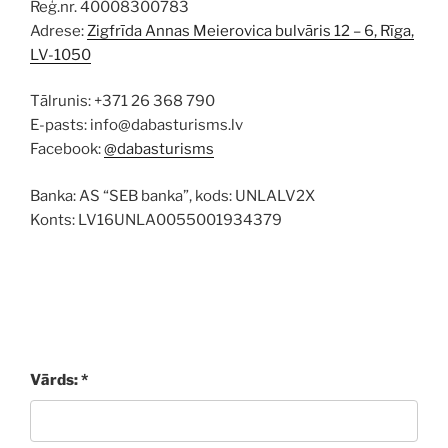
Reģ.nr. 40008300783
Adrese:
Zigfrīda Annas Meierovica bulvāris 12 – 6, Rīga,
LV-1050
Tālrunis: +371 26 368 790
E-pasts: info@dabasturisms.lv
Facebook:
@dabasturisms
Banka: AS “SEB banka”, kods: UNLALV2X
Konts: LV16UNLA0055001934379
Vārds: *