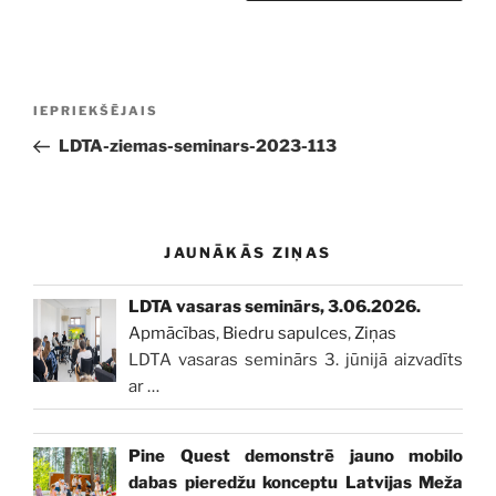
Ziņu
Iepriekšējā
IEPRIEKŠĒJAIS
izvēlne
ziņa:
LDTA-ziemas-seminars-2023-113
JAUNĀKĀS ZIŅAS
LDTA vasaras seminārs, 3.06.2026.
Apmācības
,
Biedru sapulces
,
Ziņas
LDTA vasaras seminārs 3. jūnijā aizvadīts
ar
…
Pine Quest demonstrē jauno mobilo
dabas pieredžu konceptu Latvijas Meža