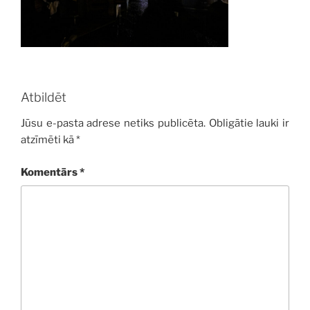
Atbildēt
Jūsu e-pasta adrese netiks publicēta.
Obligātie lauki ir
atzīmēti kā
*
Komentārs
*