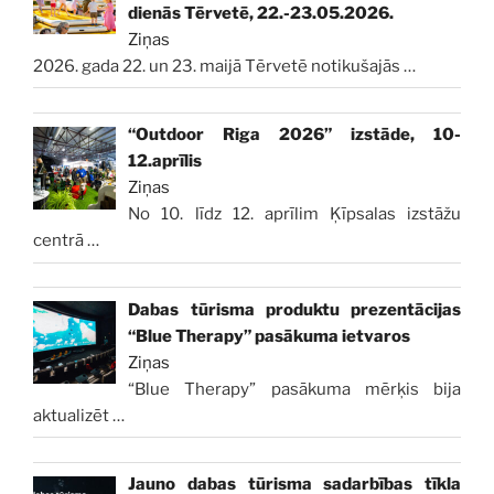
dienās Tērvetē, 22.-23.05.2026.
Ziņas
2026. gada 22. un 23. maijā Tērvetē notikušajās
…
“Outdoor Riga 2026” izstāde, 10-
12.aprīlis
Ziņas
No 10. līdz 12. aprīlim Ķīpsalas izstāžu
centrā
…
Dabas tūrisma produktu prezentācijas
“Blue Therapy” pasākuma ietvaros
Ziņas
“Blue Therapy” pasākuma mērķis bija
aktualizēt
…
Jauno dabas tūrisma sadarbības tīkla