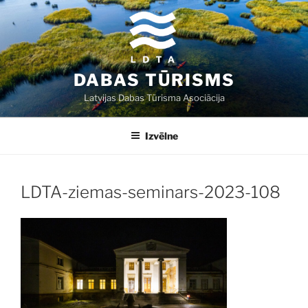
Doties
uz
saturu
DABAS TŪRISMS
Latvijas Dabas Tūrisma Asociācija
Izvēlne
LDTA-ziemas-seminars-2023-108