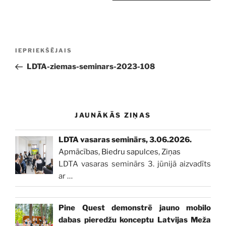
Ziņu
Iepriekšējā
IEPRIEKŠĒJAIS
izvēlne
ziņa:
LDTA-ziemas-seminars-2023-108
JAUNĀKĀS ZIŅAS
LDTA vasaras seminārs, 3.06.2026.
Apmācības
,
Biedru sapulces
,
Ziņas
LDTA vasaras seminārs 3. jūnijā aizvadīts
ar
…
Pine Quest demonstrē jauno mobilo
dabas pieredžu konceptu Latvijas Meža