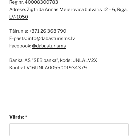
Reģ.nr. 40008300783
Adrese:
Zigfrīda Annas Meierovica bulvāris 12 – 6, Rīga,
LV-1050
Tālrunis: +371 26 368 790
E-pasts: info@dabasturisms.lv
Facebook:
@dabasturisms
Banka: AS “SEB banka”, kods: UNLALV2X
Konts: LV16UNLA0055001934379
Vārds: *