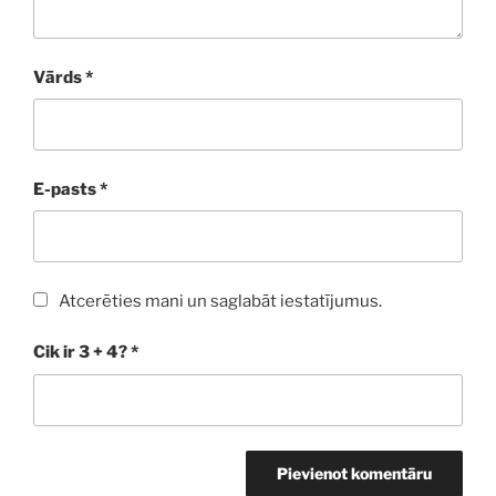
Vārds
*
E-pasts
*
Atcerēties mani un saglabāt iestatījumus.
Cik ir 3 + 4?
*