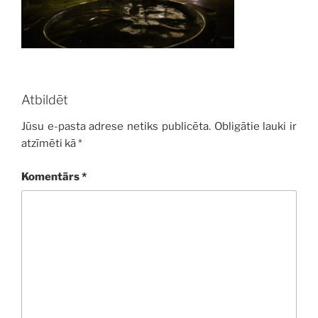
Atbildēt
Jūsu e-pasta adrese netiks publicēta.
Obligātie lauki ir
atzīmēti kā
*
Komentārs
*