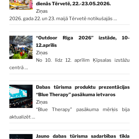
dienās Tērvetē, 22.-23.05.2026.
Ziņas
2026. gada 22. un 23. maijā Tērvetē notikušajās
…
“Outdoor Riga 2026” izstāde, 10-
12.aprīlis
Ziņas
No 10. līdz 12. aprīlim Ķīpsalas izstāžu
centrā
…
Dabas tūrisma produktu prezentācijas
“Blue Therapy” pasākuma ietvaros
Ziņas
“Blue Therapy” pasākuma mērķis bija
aktualizēt
…
Jauno dabas tūrisma sadarbības tīkla