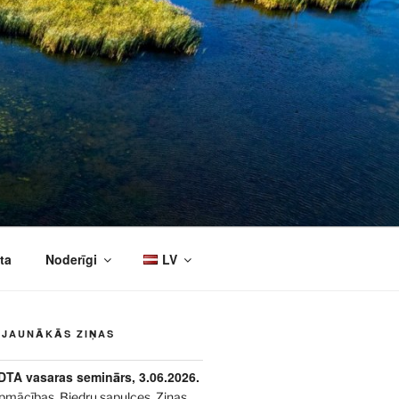
ta
Noderīgi
LV
JAUNĀKĀS ZIŅAS
DTA vasaras seminārs, 3.06.2026.
pmācības
,
Biedru sapulces
,
Ziņas