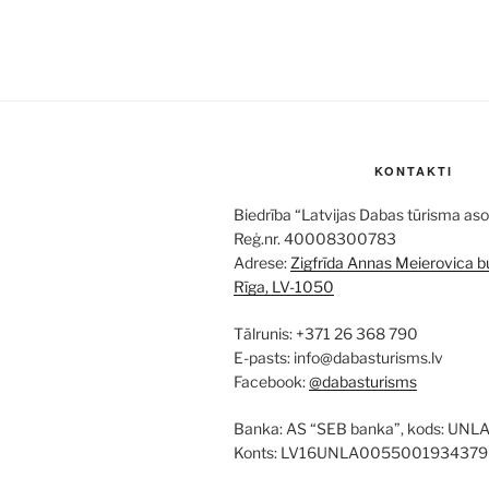
KONTAKTI
Biedrība “Latvijas Dabas tūrisma aso
Reģ.nr. 40008300783
Adrese:
Zigfrīda Annas Meierovica bu
Rīga, LV-1050
Tālrunis: +371 26 368 790
E-pasts: info@dabasturisms.lv
Facebook:
@dabasturisms
Banka: AS “SEB banka”, kods: UNL
Konts: LV16UNLA0055001934379