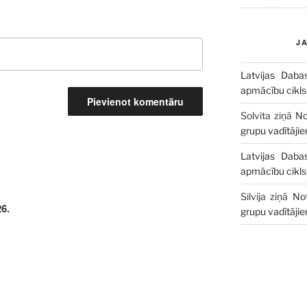
J
Latvijas Daba
apmācību cikls
Solvita
ziņā
No
grupu vadītāji
Latvijas Daba
apmācību cikls
Silvija
ziņā
No
6.
grupu vadītāji