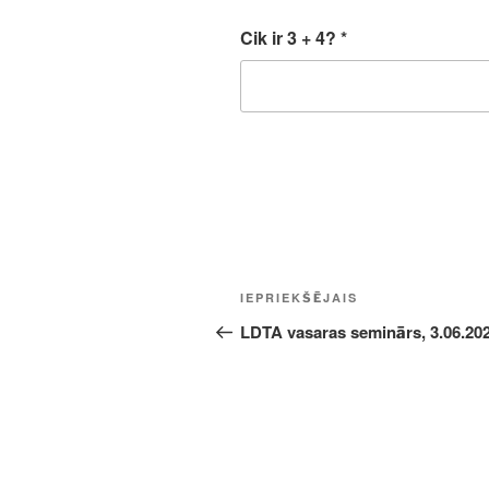
Cik ir 3 + 4?
*
Ziņu
Iepriekšējā
IEPRIEKŠĒJAIS
izvēlne
ziņa:
LDTA vasaras seminārs, 3.06.202