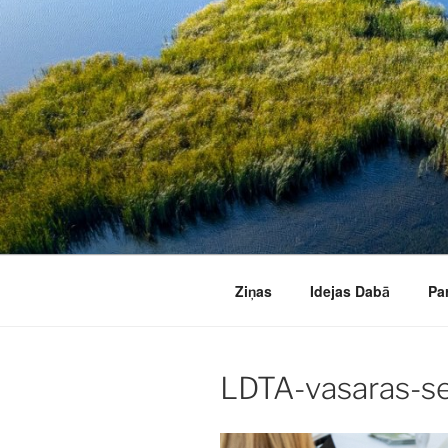
Doties
uz
saturu
Ziņas
Idejas Dabā
Pa
LDTA-vasaras-s