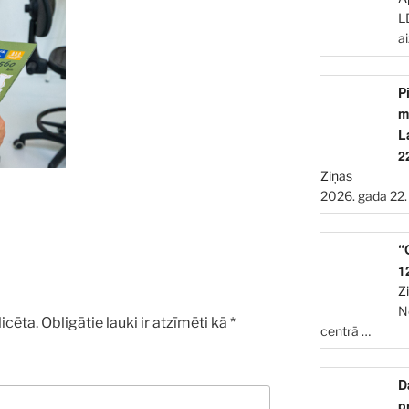
L
a
P
m
L
2
Ziņas
2026. gada 22.
“
1
Z
N
icēta.
Obligātie lauki ir atzīmēti kā
*
centrā
…
D
p