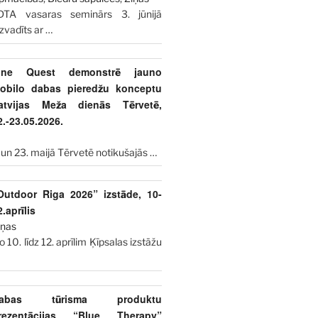
DTA vasaras seminārs 3. jūnijā
izvadīts ar
…
ine Quest demonstrē jauno
obilo dabas pieredžu konceptu
atvijas Meža dienās Tērvetē,
2.-23.05.2026.
 un 23. maijā Tērvetē notikušajās
…
Outdoor Riga 2026” izstāde, 10-
2.aprīlis
iņas
o 10. līdz 12. aprīlim Ķīpsalas izstāžu
abas tūrisma produktu
rezentācijas “Blue Therapy”