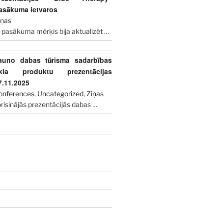
asākuma ietvaros
iņas
 pasākuma mērķis bija aktualizēt
…
auno dabas tūrisma sadarbības
īkla produktu prezentācijas
7.11.2025
onferences
,
Uncategorized
,
Ziņas
risinājās prezentācijās dabas
…