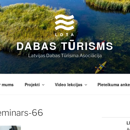
DABAS TŪRISMS
Latvijas Dabas Tūrisma Asociācija
r mums
Projekti
Video lekcijas
Pieteikuma anke
eminars-66
L
A