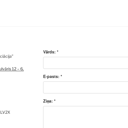
Vārds: *
ciācija”
lvāris 12 – 6,
E-pasts: *
Ziņa: *
ALV2X