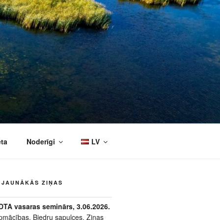
eta
Noderīgi
LV
JAUNĀKĀS ZIŅAS
DTA vasaras seminārs, 3.06.2026.
pmācības
,
Biedru sapulces
,
Ziņas