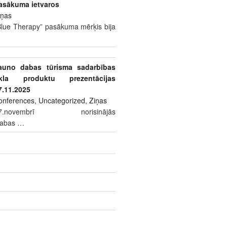
asākuma ietvaros
iņas
Blue Therapy” pasākuma mērķis bija
auno dabas tūrisma sadarbības
īkla produktu prezentācijas
7.11.2025
onferences
,
Uncategorized
,
Ziņas
7.novembrī norisinājās
dabas
…