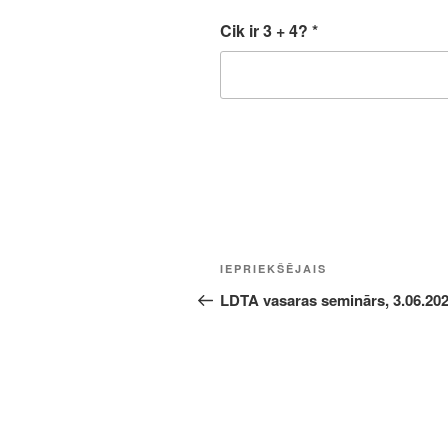
Cik ir 3 + 4?
*
Ziņu
Iepriekšējā
IEPRIEKŠĒJAIS
izvēlne
ziņa:
LDTA vasaras seminārs, 3.06.202