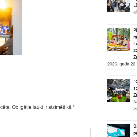
L
a
P
m
L
2
Z
2026. gada 22.
“
1
Z
N
cēta.
Obligātie lauki ir atzīmēti kā
*
i
D
p