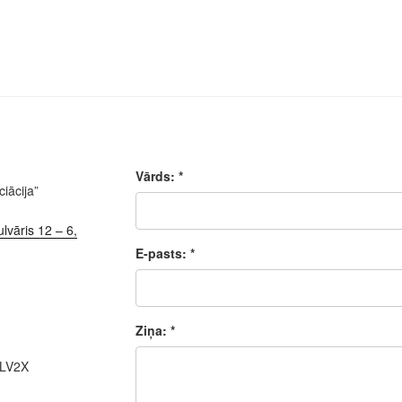
Vārds: *
iācija”
lvāris 12 – 6,
E-pasts: *
Ziņa: *
ALV2X