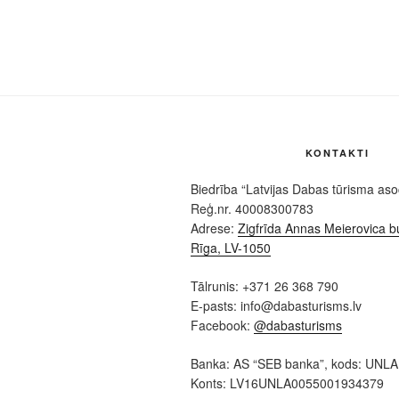
KONTAKTI
Biedrība “Latvijas Dabas tūrisma asoc
Reģ.nr. 40008300783
Adrese:
Zigfrīda Annas Meierovica bu
Rīga, LV-1050
Tālrunis: +371 26 368 790
E-pasts: info@dabasturisms.lv
Facebook:
@dabasturisms
Banka: AS “SEB banka”, kods: UNL
Konts: LV16UNLA0055001934379