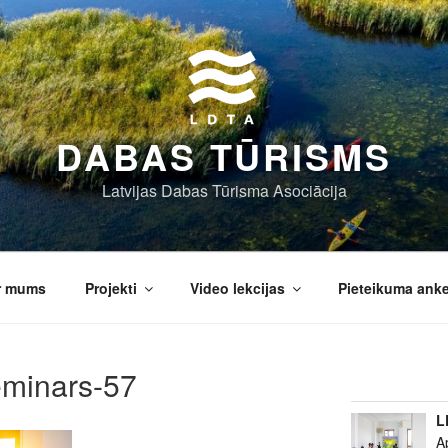
DABAS TŪRISMS
Latvijas Dabas Tūrisma Asociācija
r mums
Projekti
Video lekcijas
Pieteikuma ank
eminars-57
L
A