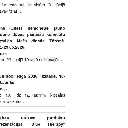
DTA vasaras seminārs 3. jūnijā
izvadīts ar
…
ine Quest demonstrē jauno
obilo dabas pieredžu konceptu
atvijas Meža dienās Tērvetē,
2.-23.05.2026.
iņas
 un 23. maijā Tērvetē notikušajās
…
Outdoor Riga 2026” izstāde, 10-
2.aprīlis
iņas
o 10. līdz 12. aprīlim Ķīpsalas
zstāžu centrā
…
abas tūrisma produktu
rezentācijas “Blue Therapy”