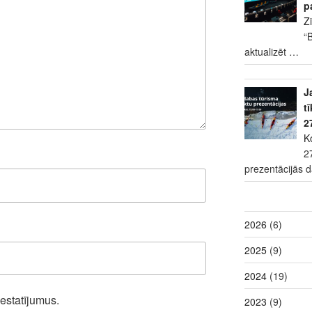
p
Z
“
aktualizēt
…
J
t
2
K
2
prezentācijās 
2026
(6)
2025
(9)
2024
(19)
iestatījumus.
2023
(9)