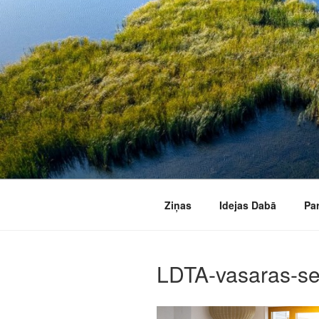
Doties
uz
saturu
Ziņas
Idejas Dabā
Pa
LDTA-vasaras-s