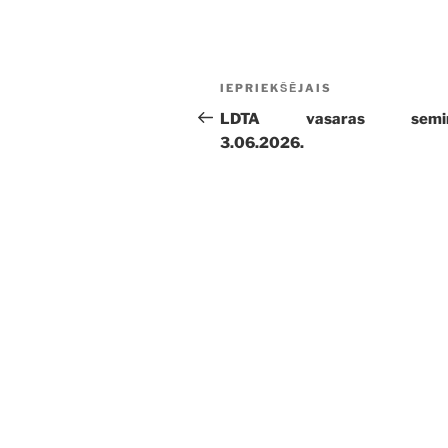
Ziņu
Iepriekšējā
IEPRIEKŠĒJAIS
izvēlne
ziņa:
LDTA vasaras seminā
3.06.2026.