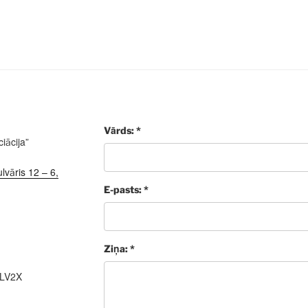
Vārds: *
iācija”
lvāris 12 – 6,
E-pasts: *
Ziņa: *
ALV2X