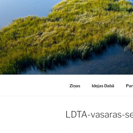
Doties
uz
saturu
Ziņas
Idejas Dabā
Pa
LDTA-vasaras-s