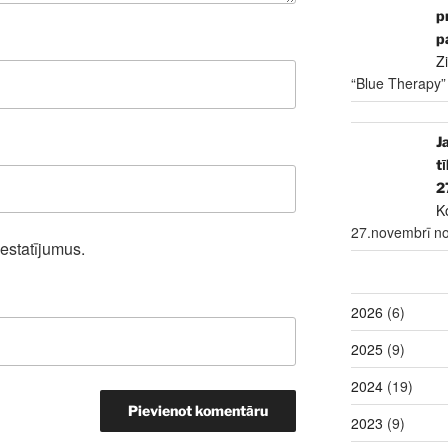
p
p
Z
“Blue Therapy”
J
t
2
K
27.novembrī no
iestatījumus.
2026
(6)
2025
(9)
2024
(19)
2023
(9)