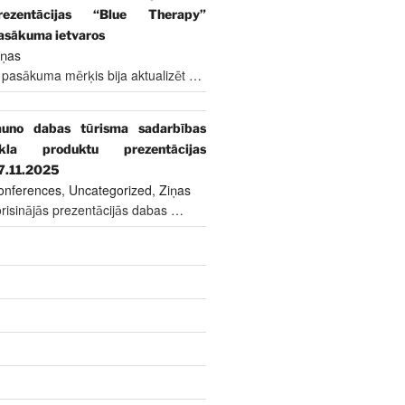
rezentācijas “Blue Therapy”
asākuma ietvaros
iņas
 pasākuma mērķis bija aktualizēt
…
auno dabas tūrisma sadarbības
īkla produktu prezentācijas
7.11.2025
onferences
,
Uncategorized
,
Ziņas
risinājās prezentācijās dabas
…