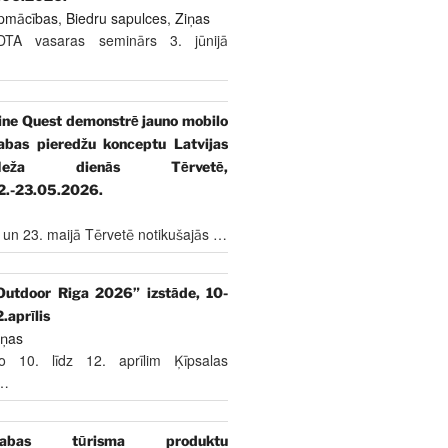
pmācības
,
Biedru sapulces
,
Ziņas
DTA vasaras seminārs 3. jūnijā
ine Quest demonstrē jauno mobilo
abas pieredžu konceptu Latvijas
Meža dienās Tērvetē,
2.-23.05.2026.
 un 23. maijā Tērvetē notikušajās
…
Outdoor Riga 2026” izstāde, 10-
2.aprīlis
iņas
o 10. līdz 12. aprīlim Ķīpsalas
…
abas tūrisma produktu