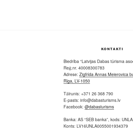
KONTAKTI
Biedrība “Latvijas Dabas tūrisma asoc
Reģ.nr. 40008300783
Adrese:
Zigfrīda Annas Meierovica bu
Rīga, LV-1050
Tālrunis: +371 26 368 790
E-pasts: info@dabasturisms.lv
Facebook:
@dabasturisms
Banka: AS “SEB banka”, kods: UNL
Konts: LV16UNLA0055001934379