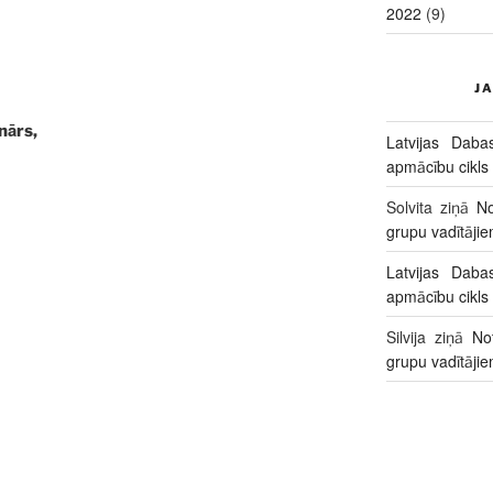
2022
(9)
J
rs,
Latvijas Daba
apmācību cikls
Solvita
ziņā
No
grupu vadītāji
Latvijas Daba
apmācību cikls
Silvija
ziņā
No
grupu vadītāji