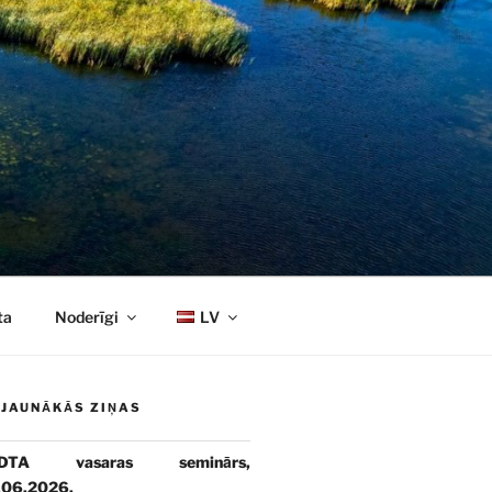
ta
Noderīgi
LV
JAUNĀKĀS ZIŅAS
DTA vasaras seminārs,
.06.2026.