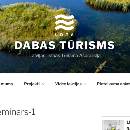
DABAS TŪRISMS
Latvijas Dabas Tūrisma Asociācija
r mums
Projekti
Video lekcijas
Pieteikuma anke
eminars-1
L
3