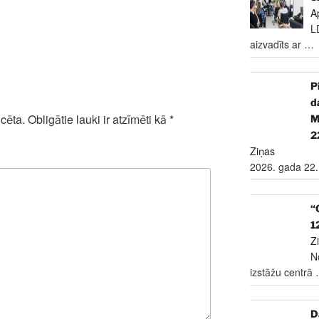
A
L
aizvadīts ar
…
P
d
cēta.
Obligātie lauki ir atzīmēti kā
*
2
Ziņas
2026. gada 22.
“
1
Z
N
izstāžu centrā
D