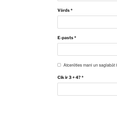
Vārds
*
E-pasts
*
Atcerēties mani un saglabāt 
Cik ir 3 + 4?
*