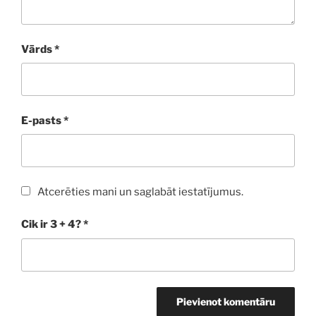
Vārds
*
E-pasts
*
Atcerēties mani un saglabāt iestatījumus.
Cik ir 3 + 4?
*