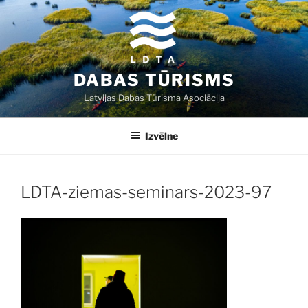
Doties
uz
saturu
DABAS TŪRISMS
Latvijas Dabas Tūrisma Asociācija
Izvēlne
LDTA-ziemas-seminars-2023-97