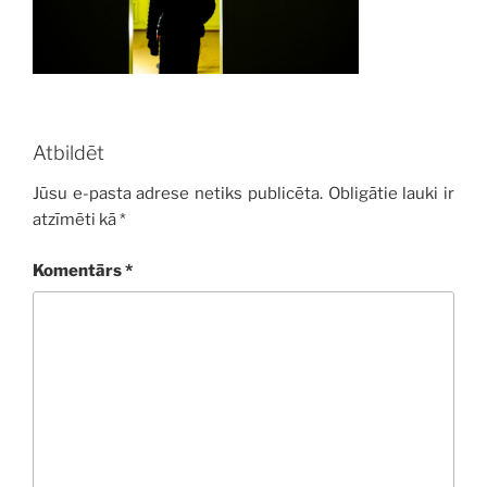
Atbildēt
Jūsu e-pasta adrese netiks publicēta.
Obligātie lauki ir
atzīmēti kā
*
Komentārs
*