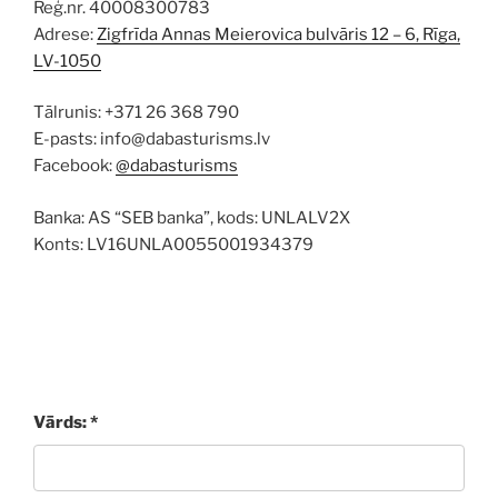
Reģ.nr. 40008300783
Adrese:
Zigfrīda Annas Meierovica bulvāris 12 – 6, Rīga,
LV-1050
Tālrunis: +371 26 368 790
E-pasts: info@dabasturisms.lv
Facebook:
@dabasturisms
Banka: AS “SEB banka”, kods: UNLALV2X
Konts: LV16UNLA0055001934379
Vārds: *