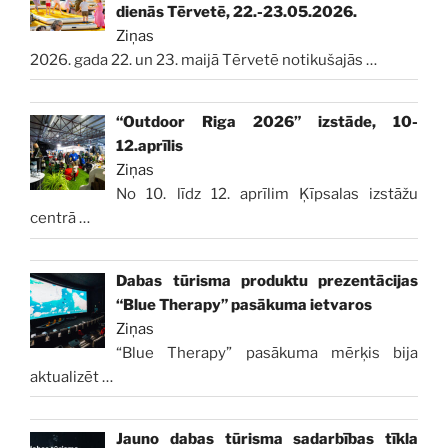
dienās Tērvetē, 22.-23.05.2026.
Ziņas
2026. gada 22. un 23. maijā Tērvetē notikušajās
…
“Outdoor Riga 2026” izstāde, 10-
12.aprīlis
Ziņas
No 10. līdz 12. aprīlim Ķīpsalas izstāžu
centrā
…
Dabas tūrisma produktu prezentācijas
“Blue Therapy” pasākuma ietvaros
Ziņas
“Blue Therapy” pasākuma mērķis bija
aktualizēt
…
Jauno dabas tūrisma sadarbības tīkla