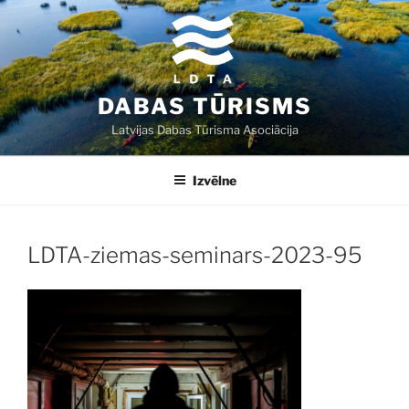
Doties
uz
saturu
DABAS TŪRISMS
Latvijas Dabas Tūrisma Asociācija
Izvēlne
LDTA-ziemas-seminars-2023-95