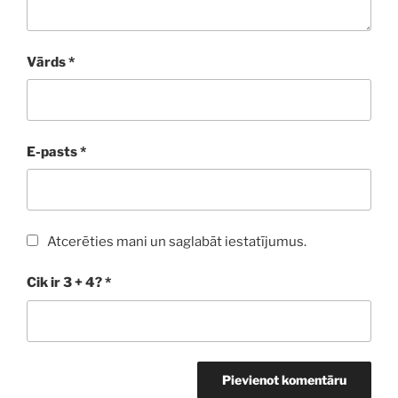
Vārds
*
E-pasts
*
Atcerēties mani un saglabāt iestatījumus.
Cik ir 3 + 4?
*