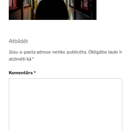
Atbildēt
Jūsu e-pasta adrese netiks publicēta.
Obligātie lauki ir
atzīmēti kā
*
Komentārs
*