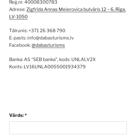
Reģ.nr. 40008300783
Adrese:
Zigfrīda Annas Meierovica bulvāris 12 – 6, Rīga,
LV-1050
Tālrunis: +371 26 368 790
E-pasts: info@dabasturisms.lv
Facebook:
@dabasturisms
Banka: AS “SEB banka”, kods: UNLALV2X
Konts: LV16UNLA0055001934379
Vārds: *