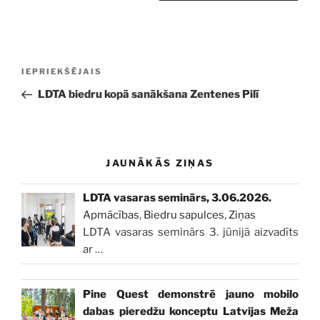
Ziņu
Iepriekšējā
IEPRIEKŠĒJAIS
izvēlne
ziņa:
LDTA biedru kopā sanākšana Zentenes Pilī
JAUNĀKĀS ZIŅAS
LDTA vasaras seminārs, 3.06.2026.
Apmācības
,
Biedru sapulces
,
Ziņas
LDTA vasaras seminārs 3. jūnijā aizvadīts
ar
…
Pine Quest demonstrē jauno mobilo
dabas pieredžu konceptu Latvijas Meža