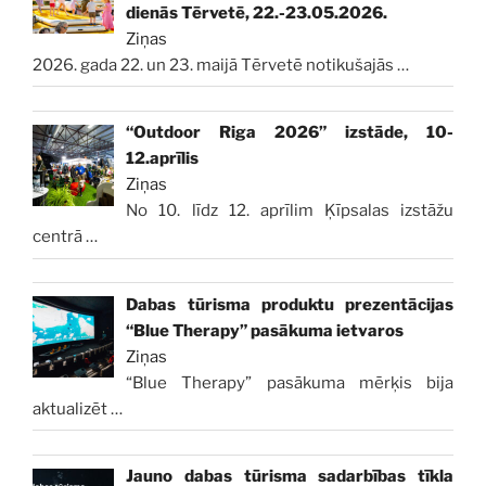
dienās Tērvetē, 22.-23.05.2026.
Ziņas
2026. gada 22. un 23. maijā Tērvetē notikušajās
…
“Outdoor Riga 2026” izstāde, 10-
12.aprīlis
Ziņas
No 10. līdz 12. aprīlim Ķīpsalas izstāžu
centrā
…
Dabas tūrisma produktu prezentācijas
“Blue Therapy” pasākuma ietvaros
Ziņas
“Blue Therapy” pasākuma mērķis bija
aktualizēt
…
Jauno dabas tūrisma sadarbības tīkla