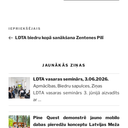
Ziņu
Iepriekšējā
IEPRIEKŠĒJAIS
izvēlne
ziņa:
LDTA biedru kopā sanākšana Zentenes Pilī
JAUNĀKĀS ZIŅAS
LDTA vasaras seminārs, 3.06.2026.
Apmācības
,
Biedru sapulces
,
Ziņas
LDTA vasaras seminārs 3. jūnijā aizvadīts
ar
…
Pine Quest demonstrē jauno mobilo
dabas pieredžu konceptu Latvijas Meža