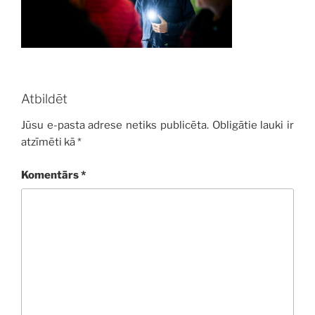
Atbildēt
Jūsu e-pasta adrese netiks publicēta.
Obligātie lauki ir
atzīmēti kā
*
Komentārs
*