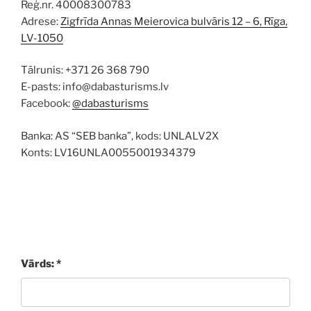
Reģ.nr. 40008300783
Adrese:
Zigfrīda Annas Meierovica bulvāris 12 – 6, Rīga,
LV-1050
Tālrunis: +371 26 368 790
E-pasts: info@dabasturisms.lv
Facebook:
@dabasturisms
Banka: AS “SEB banka”, kods: UNLALV2X
Konts: LV16UNLA0055001934379
Vārds: *