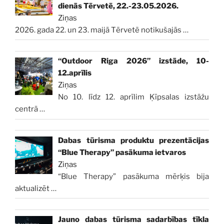
dienās Tērvetē, 22.-23.05.2026.
Ziņas
2026. gada 22. un 23. maijā Tērvetē notikušajās
…
“Outdoor Riga 2026” izstāde, 10-
12.aprīlis
Ziņas
No 10. līdz 12. aprīlim Ķīpsalas izstāžu
centrā
…
Dabas tūrisma produktu prezentācijas
“Blue Therapy” pasākuma ietvaros
Ziņas
“Blue Therapy” pasākuma mērķis bija
aktualizēt
…
Jauno dabas tūrisma sadarbības tīkla