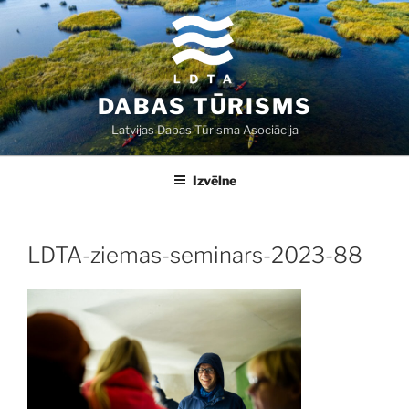
Doties
uz
saturu
DABAS TŪRISMS
Latvijas Dabas Tūrisma Asociācija
Izvēlne
LDTA-ziemas-seminars-2023-88