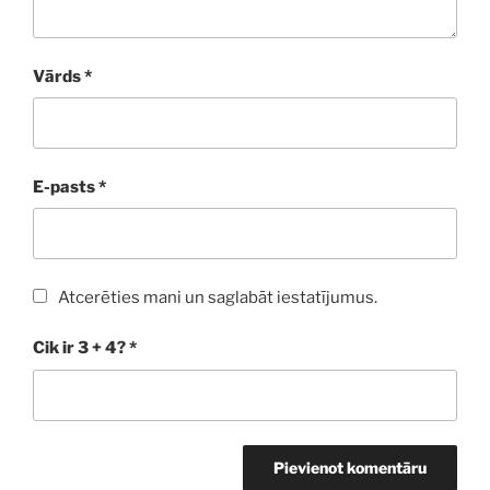
Vārds
*
E-pasts
*
Atcerēties mani un saglabāt iestatījumus.
Cik ir 3 + 4?
*