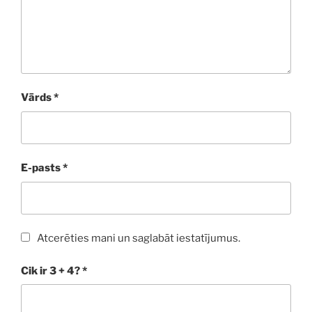
Vārds
*
E-pasts
*
Atcerēties mani un saglabāt iestatījumus.
Cik ir 3 + 4?
*