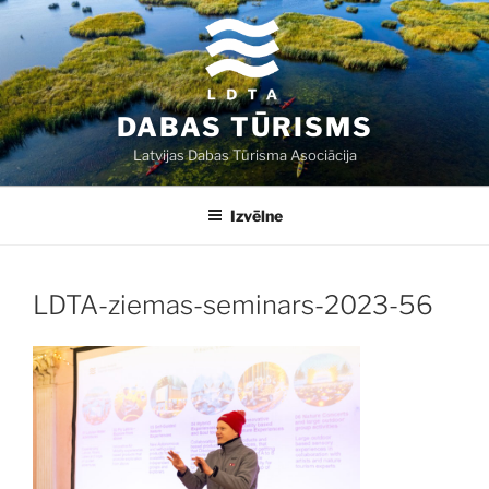
Doties
uz
saturu
DABAS TŪRISMS
Latvijas Dabas Tūrisma Asociācija
Izvēlne
LDTA-ziemas-seminars-2023-56