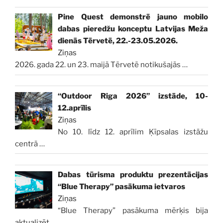
Pine Quest demonstrē jauno mobilo
dabas pieredžu konceptu Latvijas Meža
dienās Tērvetē, 22.-23.05.2026.
Ziņas
2026. gada 22. un 23. maijā Tērvetē notikušajās
…
“Outdoor Riga 2026” izstāde, 10-
12.aprīlis
Ziņas
No 10. līdz 12. aprīlim Ķīpsalas izstāžu
centrā
…
Dabas tūrisma produktu prezentācijas
“Blue Therapy” pasākuma ietvaros
Ziņas
“Blue Therapy” pasākuma mērķis bija
aktualizēt
…