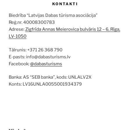
KONTAKTI
Biedrība “Latvijas Dabas tūrisma asociācija”
Reģ.nr. 40008300783
Adrese:
Zigfrīda Annas Meierovica bulvāris 12 – 6, Rīga,
LV-1050
Tālrunis: +371 26 368 790
E-pasts: info@dabasturisms.lv
Facebook:
@dabasturisms
Banka: AS “SEB banka”, kods: UNLALV2X
Konts: LV16UNLA0055001934379