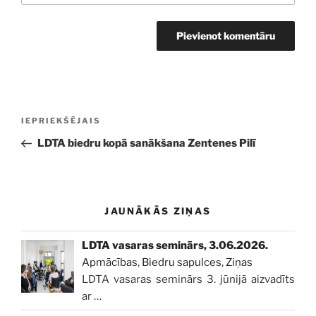
Ziņu
Iepriekšējā
IEPRIEKŠĒJAIS
izvēlne
ziņa:
LDTA biedru kopā sanākšana Zentenes Pilī
JAUNĀKĀS ZIŅAS
LDTA vasaras seminārs, 3.06.2026.
Apmācības
,
Biedru sapulces
,
Ziņas
LDTA vasaras seminārs 3. jūnijā aizvadīts
ar
…