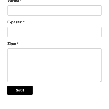
Vārds: *
E-pasts: *
Ziņa: *
Sūtīt