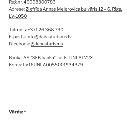
Reģ.nr. 40008300783
Adrese:
Zigfrīda Annas Meierovica bulvāris 12 – 6, Rīga,
LV-1050
Tālrunis: +371 26 368 790
E-pasts: info@dabasturisms.lv
Facebook:
@dabasturisms
Banka: AS “SEB banka”, kods: UNLALV2X
Konts: LV16UNLA0055001934379
Vārds: *