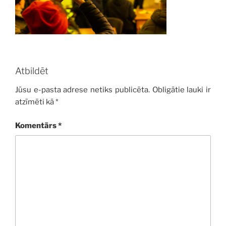
Atbildēt
Jūsu e-pasta adrese netiks publicēta.
Obligātie lauki ir
atzīmēti kā
*
Komentārs
*