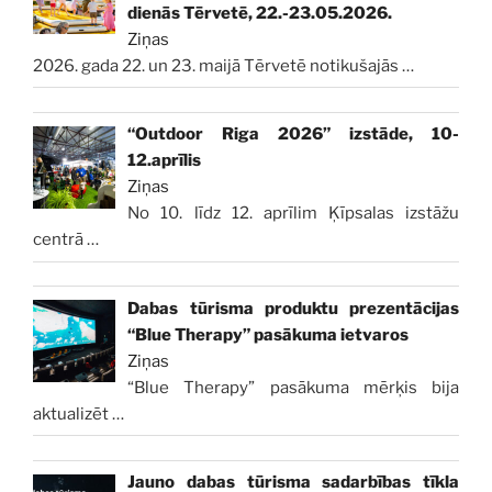
dienās Tērvetē, 22.-23.05.2026.
Ziņas
2026. gada 22. un 23. maijā Tērvetē notikušajās
…
“Outdoor Riga 2026” izstāde, 10-
12.aprīlis
Ziņas
No 10. līdz 12. aprīlim Ķīpsalas izstāžu
centrā
…
Dabas tūrisma produktu prezentācijas
“Blue Therapy” pasākuma ietvaros
Ziņas
“Blue Therapy” pasākuma mērķis bija
aktualizēt
…
Jauno dabas tūrisma sadarbības tīkla