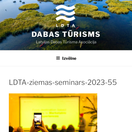
Doties
uz
saturu
DABAS TŪRISMS
Latvijas Dabas Tūrisma Asociācija
Izvēlne
LDTA-ziemas-seminars-2023-55