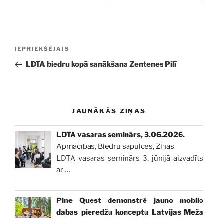
Ziņu
Iepriekšējā
IEPRIEKŠĒJAIS
izvēlne
ziņa:
LDTA biedru kopā sanākšana Zentenes Pilī
JAUNĀKĀS ZIŅAS
LDTA vasaras seminārs, 3.06.2026.
Apmācības
,
Biedru sapulces
,
Ziņas
LDTA vasaras seminārs 3. jūnijā aizvadīts
ar
…
Pine Quest demonstrē jauno mobilo
dabas pieredžu konceptu Latvijas Meža