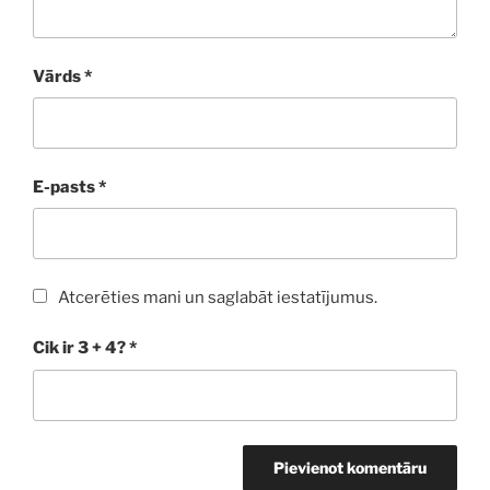
Vārds
*
E-pasts
*
Atcerēties mani un saglabāt iestatījumus.
Cik ir 3 + 4?
*