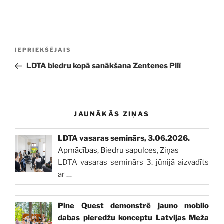
Ziņu
Iepriekšējā
IEPRIEKŠĒJAIS
izvēlne
ziņa:
LDTA biedru kopā sanākšana Zentenes Pilī
JAUNĀKĀS ZIŅAS
LDTA vasaras seminārs, 3.06.2026.
Apmācības
,
Biedru sapulces
,
Ziņas
LDTA vasaras seminārs 3. jūnijā aizvadīts
ar
…
Pine Quest demonstrē jauno mobilo
dabas pieredžu konceptu Latvijas Meža