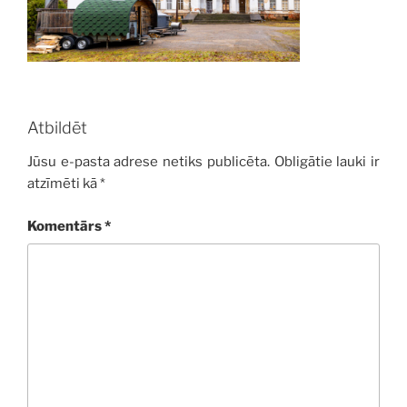
Atbildēt
Jūsu e-pasta adrese netiks publicēta.
Obligātie lauki ir
atzīmēti kā
*
Komentārs
*