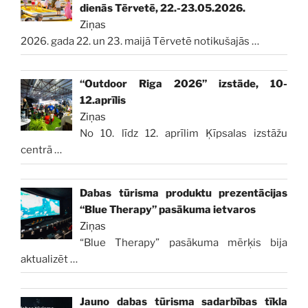
dienās Tērvetē, 22.-23.05.2026.
Ziņas
2026. gada 22. un 23. maijā Tērvetē notikušajās
…
“Outdoor Riga 2026” izstāde, 10-
12.aprīlis
Ziņas
No 10. līdz 12. aprīlim Ķīpsalas izstāžu
centrā
…
Dabas tūrisma produktu prezentācijas
“Blue Therapy” pasākuma ietvaros
Ziņas
“Blue Therapy” pasākuma mērķis bija
aktualizēt
…
Jauno dabas tūrisma sadarbības tīkla