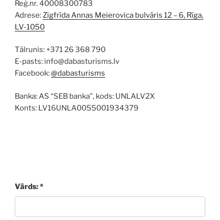
Reģ.nr. 40008300783
Adrese:
Zigfrīda Annas Meierovica bulvāris 12 – 6, Rīga,
LV-1050
Tālrunis: +371 26 368 790
E-pasts: info@dabasturisms.lv
Facebook:
@dabasturisms
Banka: AS “SEB banka”, kods: UNLALV2X
Konts: LV16UNLA0055001934379
Vārds: *