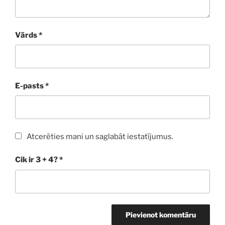
Vārds
*
E-pasts
*
Atcerēties mani un saglabāt iestatījumus.
Cik ir 3 + 4?
*