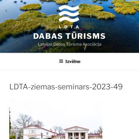
Doties
uz
saturu
DABAS TŪRISMS
Latvijas Dabas Tūrisma Asociācija
Izvēlne
LDTA-ziemas-seminars-2023-49