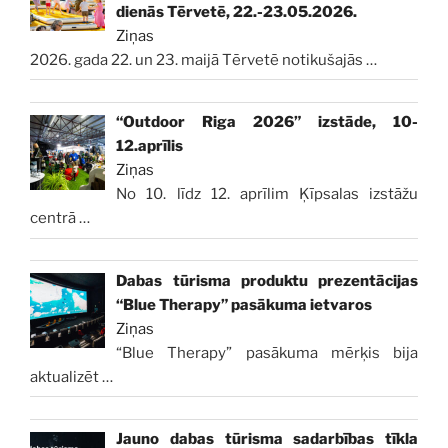
dienās Tērvetē, 22.-23.05.2026.
Ziņas
2026. gada 22. un 23. maijā Tērvetē notikušajās
…
“Outdoor Riga 2026” izstāde, 10-
12.aprīlis
Ziņas
No 10. līdz 12. aprīlim Ķīpsalas izstāžu
centrā
…
Dabas tūrisma produktu prezentācijas
“Blue Therapy” pasākuma ietvaros
Ziņas
“Blue Therapy” pasākuma mērķis bija
aktualizēt
…
Jauno dabas tūrisma sadarbības tīkla