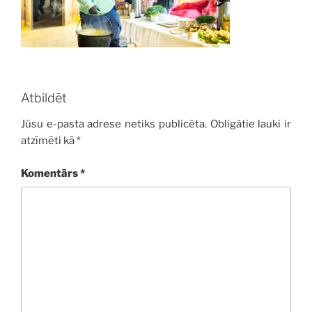
Atbildēt
Jūsu e-pasta adrese netiks publicēta.
Obligātie lauki ir
atzīmēti kā
*
Komentārs
*