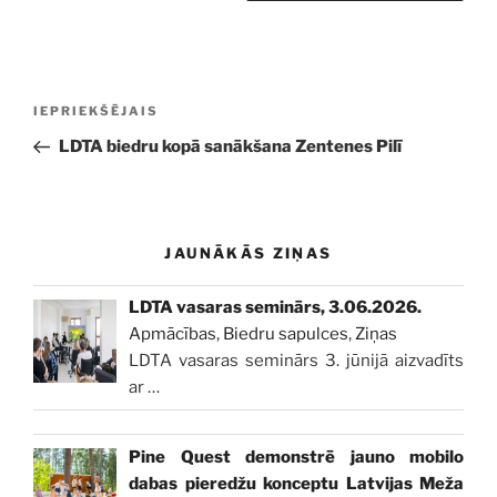
Ziņu
Iepriekšējā
IEPRIEKŠĒJAIS
izvēlne
ziņa:
LDTA biedru kopā sanākšana Zentenes Pilī
JAUNĀKĀS ZIŅAS
LDTA vasaras seminārs, 3.06.2026.
Apmācības
,
Biedru sapulces
,
Ziņas
LDTA vasaras seminārs 3. jūnijā aizvadīts
ar
…
Pine Quest demonstrē jauno mobilo
dabas pieredžu konceptu Latvijas Meža