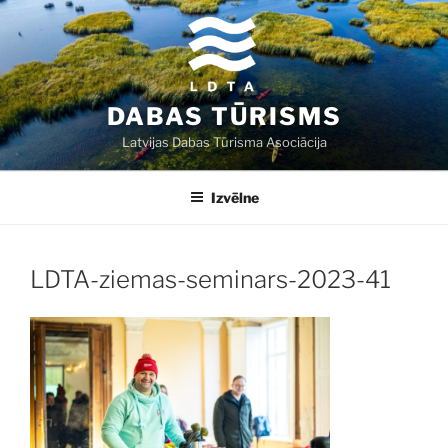
Doties
uz
saturu
DABAS TŪRISMS
Latvijas Dabas Tūrisma Asociācija
Izvēlne
LDTA-ziemas-seminars-2023-41