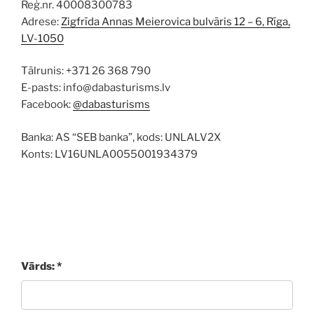
Reģ.nr. 40008300783
Adrese:
Zigfrīda Annas Meierovica bulvāris 12 – 6, Rīga,
LV-1050
Tālrunis: +371 26 368 790
E-pasts: info@dabasturisms.lv
Facebook:
@dabasturisms
Banka: AS “SEB banka”, kods: UNLALV2X
Konts: LV16UNLA0055001934379
Vārds: *