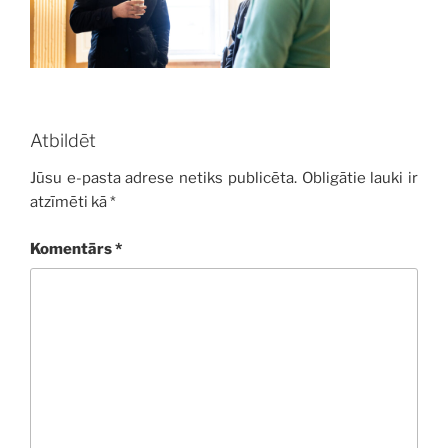
Atbildēt
Jūsu e-pasta adrese netiks publicēta.
Obligātie lauki ir
atzīmēti kā
*
Komentārs
*