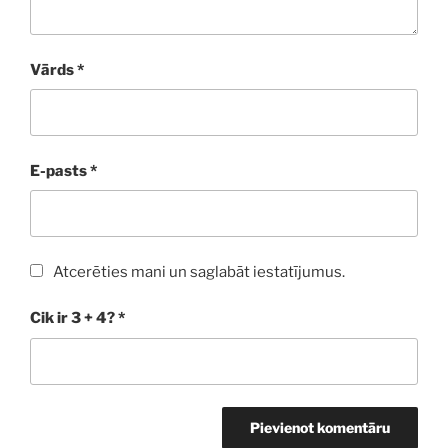
Vārds
*
E-pasts
*
Atcerēties mani un saglabāt iestatījumus.
Cik ir 3 + 4?
*