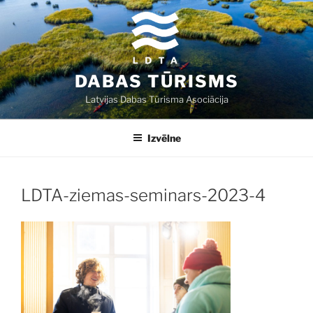
Doties
uz
saturu
DABAS TŪRISMS
Latvijas Dabas Tūrisma Asociācija
Izvēlne
LDTA-ziemas-seminars-2023-4