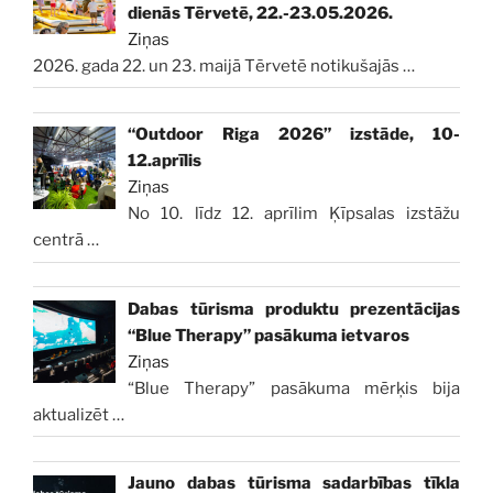
dienās Tērvetē, 22.-23.05.2026.
Ziņas
2026. gada 22. un 23. maijā Tērvetē notikušajās
…
“Outdoor Riga 2026” izstāde, 10-
12.aprīlis
Ziņas
No 10. līdz 12. aprīlim Ķīpsalas izstāžu
centrā
…
Dabas tūrisma produktu prezentācijas
“Blue Therapy” pasākuma ietvaros
Ziņas
“Blue Therapy” pasākuma mērķis bija
aktualizēt
…
Jauno dabas tūrisma sadarbības tīkla