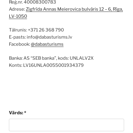
Reģ.nr. 40008300783
Adrese:
Zigfrīda Annas Meierovica bulvāris 12 – 6, Rīga,
LV-1050
Tālrunis: +371 26 368 790
E-pasts: info@dabasturisms.lv
Facebook:
@dabasturisms
Banka: AS “SEB banka”, kods: UNLALV2X
Konts: LV16UNLA0055001934379
Vārds: *