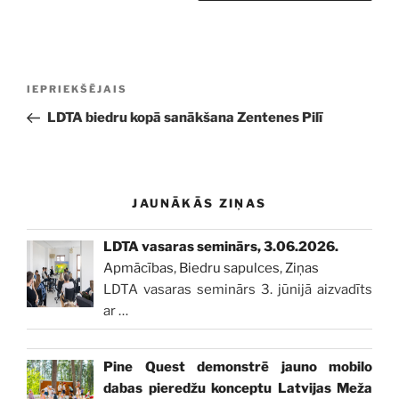
Ziņu
Iepriekšējā
IEPRIEKŠĒJAIS
izvēlne
ziņa:
LDTA biedru kopā sanākšana Zentenes Pilī
JAUNĀKĀS ZIŅAS
LDTA vasaras seminārs, 3.06.2026.
Apmācības
,
Biedru sapulces
,
Ziņas
LDTA vasaras seminārs 3. jūnijā aizvadīts
ar
…
Pine Quest demonstrē jauno mobilo
dabas pieredžu konceptu Latvijas Meža