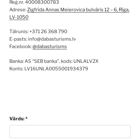
Reģ.nr. 40008300783
Adrese:
Zigfrīda Annas Meierovica bulvāris 12 – 6, Rīga,
LV-1050
Tālrunis: +371 26 368 790
E-pasts: info@dabasturisms.lv
Facebook:
@dabasturisms
Banka: AS “SEB banka”, kods: UNLALV2X
Konts: LV16UNLA0055001934379
Vārds: *