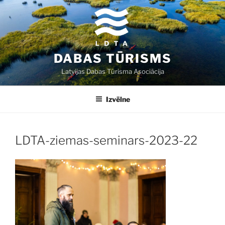
Doties
uz
saturu
DABAS TŪRISMS
Latvijas Dabas Tūrisma Asociācija
Izvēlne
LDTA-ziemas-seminars-2023-22