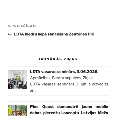
Ziņu
Iepriekšējā
IEPRIEKŠĒJAIS
izvēlne
ziņa:
LDTA biedru kopā sanākšana Zentenes Pilī
JAUNĀKĀS ZIŅAS
LDTA vasaras seminārs, 3.06.2026.
Apmācības
,
Biedru sapulces
,
Ziņas
LDTA vasaras seminārs 3. jūnijā aizvadīts
ar
…
Pine Quest demonstrē jauno mobilo
dabas pieredžu konceptu Latvijas Meža