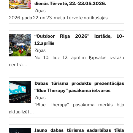
dienās Tērvetē, 22.-23.05.2026.
Ziņas
2026. gada 22. un 23. maijā Tērvetē notikušajās
…
“Outdoor Riga 2026” izstāde, 10-
12.aprīlis
Ziņas
No 10. līdz 12. aprīlim Ķīpsalas izstāžu
centrā
…
Dabas tūrisma produktu prezentācijas
“Blue Therapy” pasākuma ietvaros
Ziņas
“Blue Therapy” pasākuma mērķis bija
aktualizēt
…
Jauno dabas tūrisma sadarbības tīkla