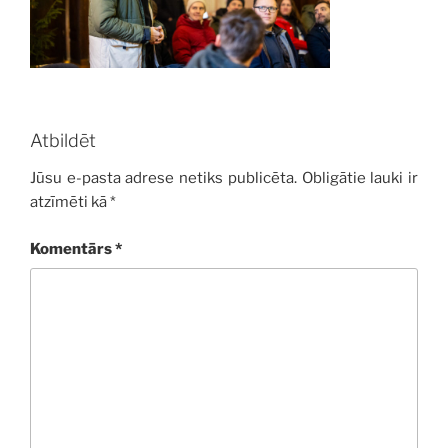
Atbildēt
Jūsu e-pasta adrese netiks publicēta.
Obligātie lauki ir
atzīmēti kā
*
Komentārs
*