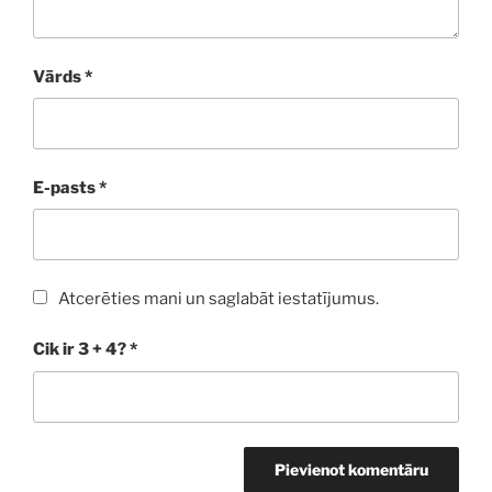
Vārds
*
E-pasts
*
Atcerēties mani un saglabāt iestatījumus.
Cik ir 3 + 4?
*