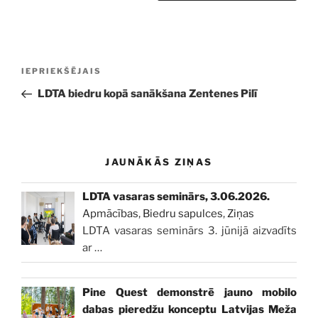
Ziņu
Iepriekšējā
IEPRIEKŠĒJAIS
izvēlne
ziņa:
LDTA biedru kopā sanākšana Zentenes Pilī
JAUNĀKĀS ZIŅAS
LDTA vasaras seminārs, 3.06.2026.
Apmācības
,
Biedru sapulces
,
Ziņas
LDTA vasaras seminārs 3. jūnijā aizvadīts
ar
…
Pine Quest demonstrē jauno mobilo
dabas pieredžu konceptu Latvijas Meža