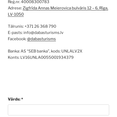
Reģ.nr. 40008300783
Adrese:
Zigfrīda Annas Meierovica bulvāris 12 – 6, Rīga,
LV-1050
Tālrunis: +371 26 368 790
E-pasts: info@dabasturisms.lv
Facebook:
@dabasturisms
Banka: AS “SEB banka”, kods: UNLALV2X
Konts: LV16UNLA0055001934379
Vārds: *