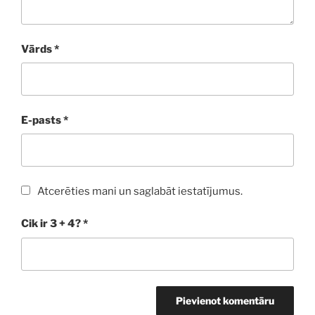
Vārds
*
E-pasts
*
Atcerēties mani un saglabāt iestatījumus.
Cik ir 3 + 4?
*