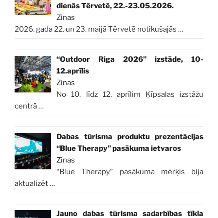
dienās Tērvetē, 22.-23.05.2026.
Ziņas
2026. gada 22. un 23. maijā Tērvetē notikušajās
…
“Outdoor Riga 2026” izstāde, 10-
12.aprīlis
Ziņas
No 10. līdz 12. aprīlim Ķīpsalas izstāžu
centrā
…
Dabas tūrisma produktu prezentācijas
“Blue Therapy” pasākuma ietvaros
Ziņas
“Blue Therapy” pasākuma mērķis bija
aktualizēt
…
Jauno dabas tūrisma sadarbības tīkla