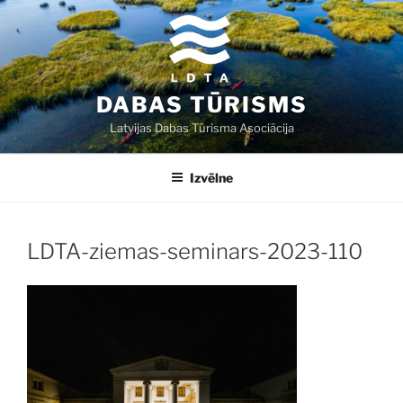
Doties
uz
saturu
DABAS TŪRISMS
Latvijas Dabas Tūrisma Asociācija
Izvēlne
LDTA-ziemas-seminars-2023-110