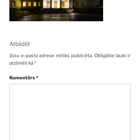
Atbildēt
Jūsu e-pasta adrese netiks publicēta.
Obligātie lauki ir
atzīmēti kā
*
Komentārs
*