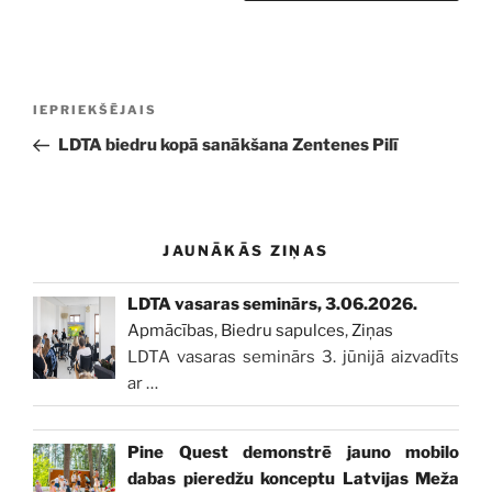
Ziņu
Iepriekšējā
IEPRIEKŠĒJAIS
izvēlne
ziņa:
LDTA biedru kopā sanākšana Zentenes Pilī
JAUNĀKĀS ZIŅAS
LDTA vasaras seminārs, 3.06.2026.
Apmācības
,
Biedru sapulces
,
Ziņas
LDTA vasaras seminārs 3. jūnijā aizvadīts
ar
…
Pine Quest demonstrē jauno mobilo
dabas pieredžu konceptu Latvijas Meža