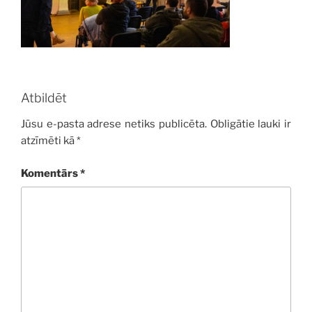
Atbildēt
Jūsu e-pasta adrese netiks publicēta.
Obligātie lauki ir
atzīmēti kā
*
Komentārs
*