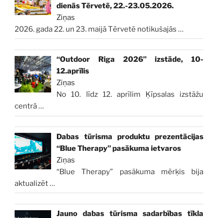
dienās Tērvetē, 22.-23.05.2026.
Ziņas
2026. gada 22. un 23. maijā Tērvetē notikušajās
…
“Outdoor Riga 2026” izstāde, 10-
12.aprīlis
Ziņas
No 10. līdz 12. aprīlim Ķīpsalas izstāžu
centrā
…
Dabas tūrisma produktu prezentācijas
“Blue Therapy” pasākuma ietvaros
Ziņas
“Blue Therapy” pasākuma mērķis bija
aktualizēt
…
Jauno dabas tūrisma sadarbības tīkla