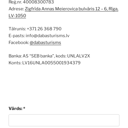
Reģ.nr. 40008300783
Adrese:
Zigfrīda Annas Meierovica bulvāris 12 – 6, Rīga,
LV-1050
Tālrunis: +371 26 368 790
E-pasts: info@dabasturisms.lv
Facebook:
@dabasturisms
Banka: AS “SEB banka”, kods: UNLALV2X
Konts: LV16UNLA0055001934379
Vārds: *