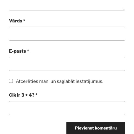
Vārds
*
E-pasts
*
Atcerēties mani un saglabāt iestatījumus.
Cik ir 3 + 4?
*