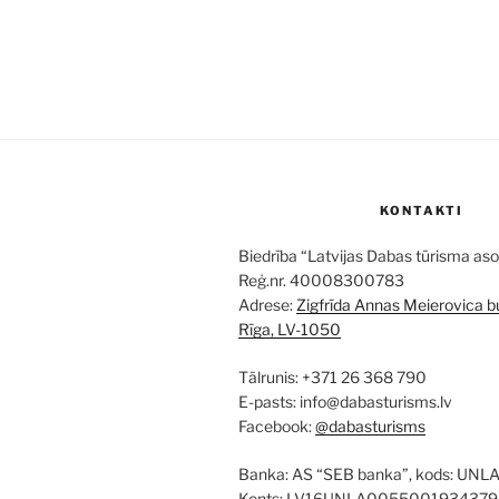
KONTAKTI
Biedrība “Latvijas Dabas tūrisma aso
Reģ.nr. 40008300783
Adrese:
Zigfrīda Annas Meierovica bu
Rīga, LV-1050
Tālrunis: +371 26 368 790
E-pasts: info@dabasturisms.lv
Facebook:
@dabasturisms
Banka: AS “SEB banka”, kods: UNL
Konts: LV16UNLA0055001934379