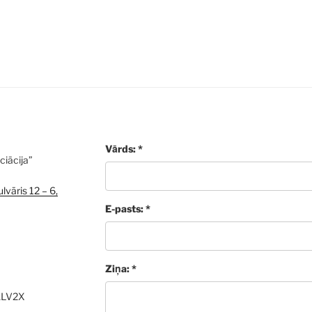
Vārds: *
ciācija”
lvāris 12 – 6,
E-pasts: *
Ziņa: *
ALV2X