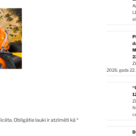
A
L
a
P
d
2
Z
2026. gada 22.
“
1
Z
N
c
icēta.
Obligātie lauki ir atzīmēti kā
*
D