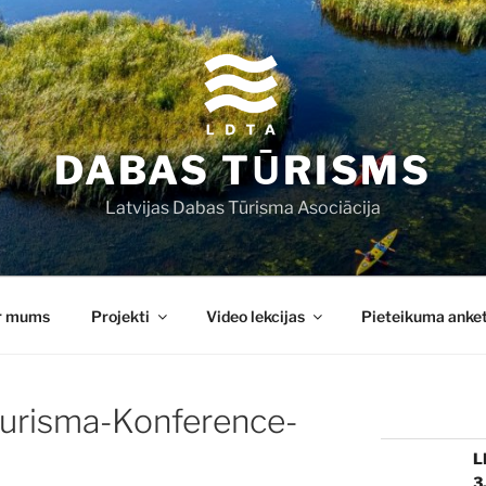
DABAS TŪRISMS
Latvijas Dabas Tūrisma Asociācija
r mums
Projekti
Video lekcijas
Pieteikuma anke
Turisma-Konference-
L
3