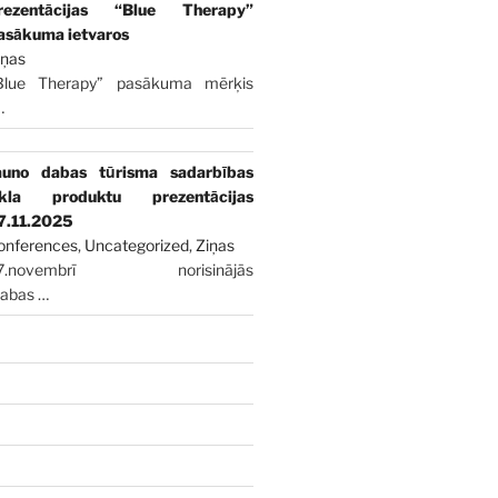
rezentācijas “Blue Therapy”
asākuma ietvaros
iņas
Blue Therapy” pasākuma mērķis
…
auno dabas tūrisma sadarbības
īkla produktu prezentācijas
7.11.2025
onferences
,
Uncategorized
,
Ziņas
7.novembrī norisinājās
dabas
…