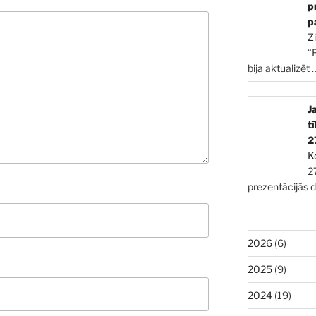
p
p
Z
“
bija aktualizēt
J
t
2
K
2
prezentācijās 
2026
(6)
2025
(9)
2024
(19)