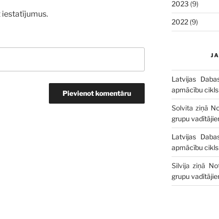
2023
(9)
 iestatījumus.
2022
(9)
J
Latvijas Daba
apmācību cikls
Solvita
ziņā
No
grupu vadītāji
Latvijas Daba
apmācību cikls
Silvija
ziņā
No
grupu vadītāji