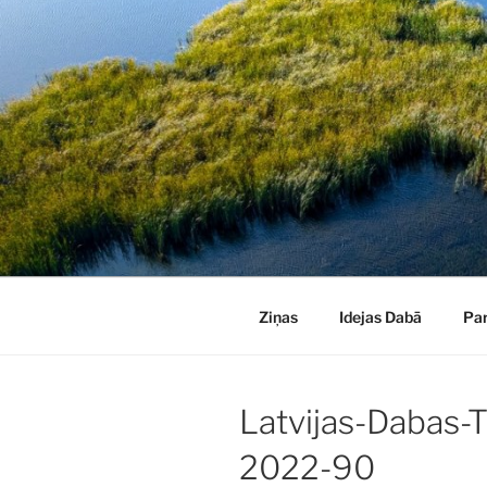
Doties
uz
saturu
Ziņas
Idejas Dabā
Pa
Latvijas-Dabas-
2022-90