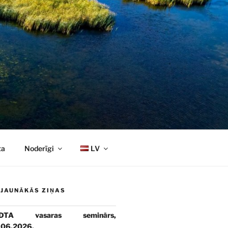
ta
Noderīgi
LV
JAUNĀKĀS ZIŅAS
DTA vasaras seminārs,
.06.2026.