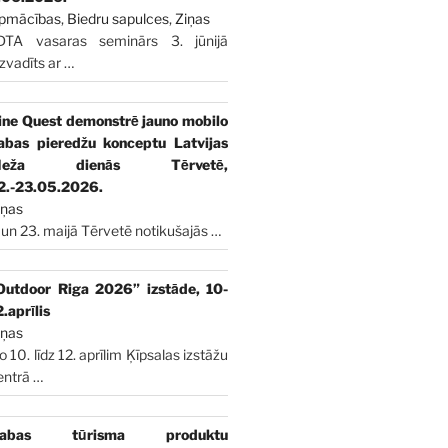
pmācības
,
Biedru sapulces
,
Ziņas
DTA vasaras seminārs 3. jūnijā
izvadīts ar
…
ine Quest demonstrē jauno mobilo
abas pieredžu konceptu Latvijas
Meža dienās Tērvetē,
2.-23.05.2026.
iņas
 un 23. maijā Tērvetē notikušajās
…
Outdoor Riga 2026” izstāde, 10-
2.aprīlis
iņas
o 10. līdz 12. aprīlim Ķīpsalas izstāžu
entrā
…
abas tūrisma produktu