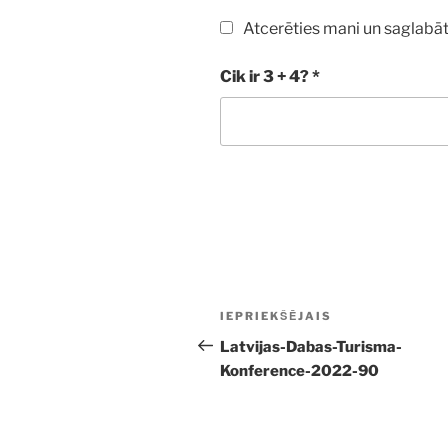
Atcerēties mani un saglabāt
Cik ir 3 + 4?
*
Ziņu
Iepriekšējā
IEPRIEKŠĒJAIS
izvēlne
ziņa:
Latvijas-Dabas-Turisma-
Konference-2022-90